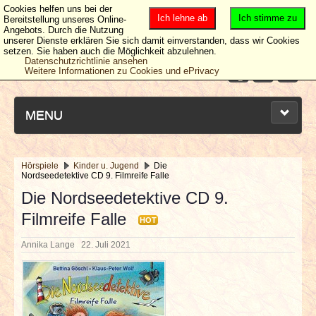
Cookies helfen uns bei der
Ich lehne ab
Ich stimme zu
Bereitstellung unseres Online-
Angebots. Durch die Nutzung
unserer Dienste erklären Sie sich damit einverstanden, dass wir Cookies
setzen. Sie haben auch die Möglichkeit abzulehnen.
Datenschutzrichtlinie ansehen
Weitere Informationen zu Cookies und ePrivacy
MENU
Hörspiele
Kinder u. Jugend
Die
Nordseedetektive CD 9. Filmreife Falle
NEUESTE ARTIKEL
Die Nordseedetektive CD 9.
Filmreife Falle
NEWS & DATES
HOT
Annika Lange
22. Juli 2021
BERICHTE
VERLOSUNGEN