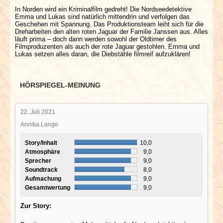
In Norden wird ein Kriminalfilm gedreht! Die Nordseedetektive
Emma und Lukas sind natürlich mittendrin und verfolgen das
Geschehen mit Spannung. Das Produktionsteam leiht sich für die
Dreharbeiten den alten roten Jaguar der Familie Janssen aus. Alles
läuft prima – doch dann werden sowohl der Oldtimer des
Filmproduzenten als auch der rote Jaguar gestohlen. Emma und
Lukas setzen alles daran, die Diebstähle filmreif aufzuklären!
HÖRSPIEGEL-MEINUNG
22. Juli 2021
Annika Lange
Story/Inhalt
10,0
Atmosphäre
9,0
Sprecher
9,0
Soundtrack
8,0
Aufmachung
9,0
Gesamtwertung
9,0
Zur Story: