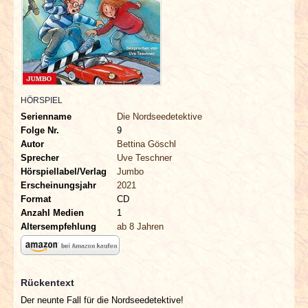
INTERVIEWS
SPECIALS
REDAKTION
HÖRSPIEL
LINKS
Serienname
Die Nordseedetektive
Folge Nr.
9
Autor
Bettina Göschl
ARCHIV
Sprecher
Uve Teschner
Hörspiellabel/Verlag
Jumbo
Erscheinungsjahr
2021
Format
CD
Anzahl Medien
1
Altersempfehlung
ab 8 Jahren
Rückentext
Der neunte Fall für die Nordseedetektive!