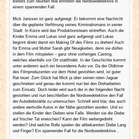
Bereits zum neunten Mal ermitteln die Nordseedetektive in
einem spannenden Fall.
Mick Janssen ist ganz aufgeregt: Er bekommt eine Nachricht
über die geplante Verfilmung seines Kriminalromans in seiner
Stadt. In Kürze wird das Produktionsteam eintreffen. Auch die
Kinder Emma und Lukas sind ganz aufgeregt und Lukas
beginnt direkt damit ein Making Of des Films zu drehen! Auch
für Emma und Mutter Sarah gibt Neuigkeiten, denn sie dürfen
in dem Film mitspielen – ganz ohne vorheriges Casting,
welches ebenfalls vor Ort stattfindet. In der Geschichte kommt
unter anderem auch ein besonderes Auto vor. Da der Oldtimer
des Filmproduzenten vor dem Hotel gestohlen wird, ist guter
Rat teuer. Zum Glück hat Mick ja über seinen roten Jaguar
geschrieben und genau der kommt nun bei den Dreharbeiten
zum Einsatz. Doch leider wird auch der in der folgenden Nacht
gestohlen und nun beschließen die Nordseedetektive den Fall
der Autodiebstähle zu untersuchen. Schnell wird klar, das auch
andere wertvolle Autos in der Nähe gestohlen wurden. Und so
stellen die Kinder den Dieben eine Falle. Werden sie die Diebe
auf frischer Tat erwischen? Kann der Film weitergedreht
werden? Und welche Rolle spielen die altbekannten Diebe Lang
und Finger? Ein spannender Fall für die Nordseedetektive…