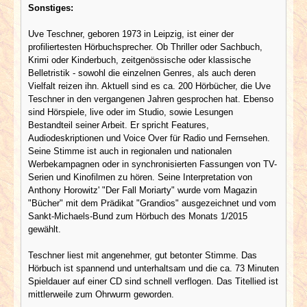
Sonstiges:
Uve Teschner, geboren 1973 in Leipzig, ist einer der
profiliertesten Hörbuchsprecher. Ob Thriller oder Sachbuch,
Krimi oder Kinderbuch, zeitgenössische oder klassische
Belletristik - sowohl die einzelnen Genres, als auch deren
Vielfalt reizen ihn. Aktuell sind es ca. 200 Hörbücher, die Uve
Teschner in den vergangenen Jahren gesprochen hat. Ebenso
sind Hörspiele, live oder im Studio, sowie Lesungen
Bestandteil seiner Arbeit. Er spricht Features,
Audiodeskriptionen und Voice Over für Radio und Fernsehen.
Seine Stimme ist auch in regionalen und nationalen
Werbekampagnen oder in synchronisierten Fassungen von TV-
Serien und Kinofilmen zu hören. Seine Interpretation von
Anthony Horowitz' "Der Fall Moriarty" wurde vom Magazin
"Bücher" mit dem Prädikat "Grandios" ausgezeichnet und vom
Sankt-Michaels-Bund zum Hörbuch des Monats 1/2015
gewählt.
Teschner liest mit angenehmer, gut betonter Stimme. Das
Hörbuch ist spannend und unterhaltsam und die ca. 73 Minuten
Spieldauer auf einer CD sind schnell verflogen. Das Titellied ist
mittlerweile zum Ohrwurm geworden.