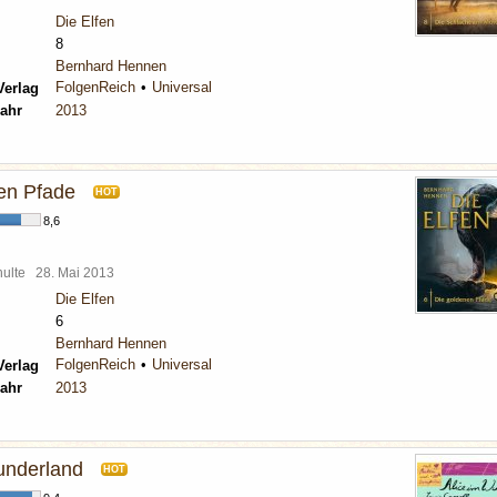
Die Elfen
8
Bernhard Hennen
FolgenReich
Universal
Verlag
ahr
2013
en Pfade
HOT
8,6
chulte
28. Mai 2013
Die Elfen
6
Bernhard Hennen
FolgenReich
Universal
Verlag
ahr
2013
underland
HOT