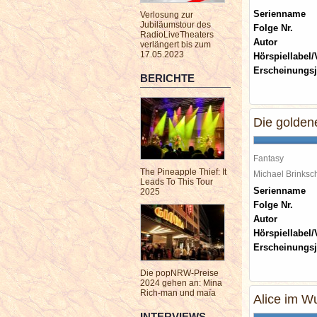
Serienname
Verlosung zur
Jubiläumstour des
Folge Nr.
RadioLiveTheaters
Autor
verlängert bis zum
17.05.2023
Hörspiellabel/
Erscheinungsj
BERICHTE
Die golden
Fantasy
The Pineapple Thief: It
Michael Brinks
Leads To This Tour
Serienname
2025
Folge Nr.
Autor
Hörspiellabel/
Erscheinungsj
Die popNRW-Preise
2024 gehen an: Mina
Rich-man und maïa
Alice im W
INTERVIEWS