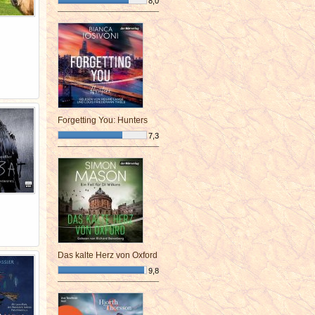
8,0
¯¯¯¯¯¯¯¯¯¯¯¯¯¯¯¯¯¯¯¯¯¯¯¯
Forgetting You: Hunters
7,3
¯¯¯¯¯¯¯¯¯¯¯¯¯¯¯¯¯¯¯¯¯¯¯¯
Das kalte Herz von Oxford
9,8
¯¯¯¯¯¯¯¯¯¯¯¯¯¯¯¯¯¯¯¯¯¯¯¯