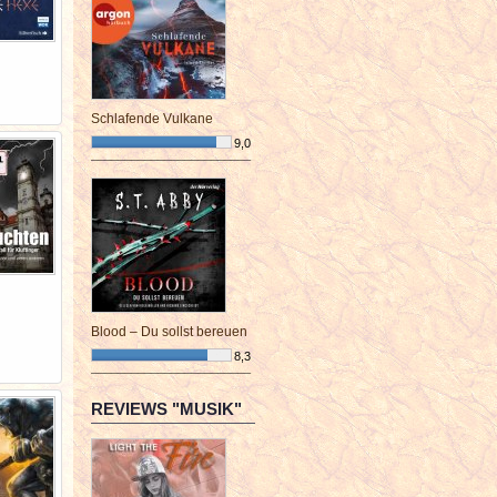
Schlafende Vulkane
9,0
¯¯¯¯¯¯¯¯¯¯¯¯¯¯¯¯¯¯¯¯¯¯¯¯
Blood – Du sollst bereuen
8,3
¯¯¯¯¯¯¯¯¯¯¯¯¯¯¯¯¯¯¯¯¯¯¯¯
REVIEWS "MUSIK"