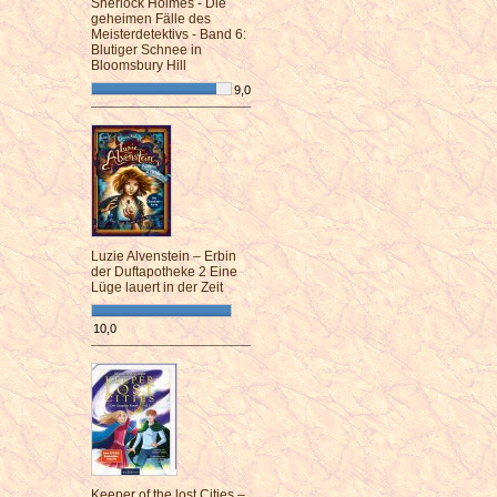
Sherlock Holmes - Die
geheimen Fälle des
Meisterdetektivs - Band 6:
Blutiger Schnee in
Bloomsbury Hill
9,0
¯¯¯¯¯¯¯¯¯¯¯¯¯¯¯¯¯¯¯¯¯¯¯¯
Luzie Alvenstein – Erbin
der Duftapotheke 2 Eine
Lüge lauert in der Zeit
10,0
¯¯¯¯¯¯¯¯¯¯¯¯¯¯¯¯¯¯¯¯¯¯¯¯
Keeper of the lost Cities –