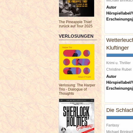
Michael Brinks
Autor
Hörspiellabel/
Erscheinungsj
The Pineapple Thief
zurück auf Tour 2025
VERLOSUNGEN
Wetterleuch
Kluftinger
Krimi u. Thriller
Christine Rube
Autor
Hörspiellabel/
Verlosung: The Harper
Erscheinungsj
Trio - Dialogue of
Thoughts
Die Schlac
Fantasy
Michael Brinks