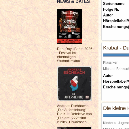
NEWS & DATES
Serienname
Folge Nr.
Autor
Hörspiellabel/
Erscheinungsj
Krabat - D
Dark Days Berlin 2026
- Festival im
ehemaligen
Stummfilmkino
Klassiker
Michael Brinks
Autor
Hörspiellabel/
Erscheinungsj
Andreas Eschbachs
Die kleine
„Die Auferstehung“ –
Die Kult-Detektive von
„Die drei ???“ sind
zurück. Erwachsen.
Kinder u. Jugen