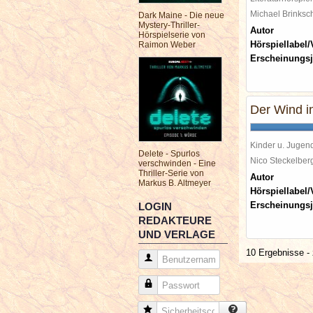
Michael Brinks
Dark Maine - Die neue
Mystery-Thriller-
Autor
Hörspielserie von
Hörspiellabel/
Raimon Weber
Erscheinungsj
Der Wind i
Kinder u. Jugen
Delete - Spurlos
Nico Steckelbe
verschwinden - Eine
Thriller-Serie von
Autor
Markus B. Altmeyer
Hörspiellabel/
Erscheinungsj
LOGIN
REDAKTEURE
UND VERLAGE
10 Ergebnisse - 
Benutzername
Passwort
Sicherheitscode