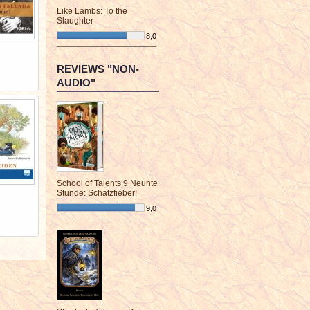
Like Lambs: To the
Slaughter
8,0
¯¯¯¯¯¯¯¯¯¯¯¯¯¯¯¯¯¯¯¯¯¯¯¯
REVIEWS "NON-
AUDIO"
School of Talents 9 Neunte
Stunde: Schatzfieber!
9,0
¯¯¯¯¯¯¯¯¯¯¯¯¯¯¯¯¯¯¯¯¯¯¯¯