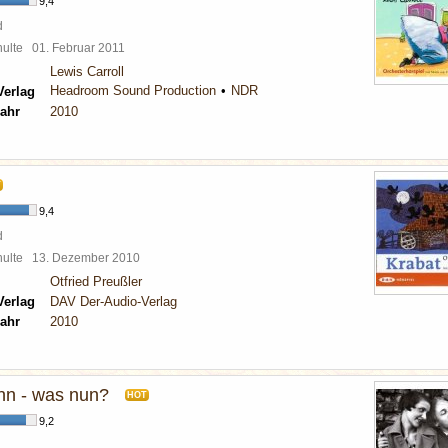
9,4
d
chulte
01. Februar 2011
Lewis Carroll
Headroom Sound Production
NDR
Verlag
ahr
2010
T
9,4
d
chulte
13. Dezember 2010
Otfried Preußler
Verlag
DAV Der-Audio-Verlag
ahr
2010
nn - was nun?
HOT
9,2