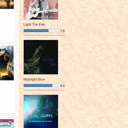
Light The Fire
7,0
¯¯¯¯¯¯¯¯¯¯¯¯¯¯¯¯¯¯¯¯¯¯¯¯
Midnight Blue
8,0
¯¯¯¯¯¯¯¯¯¯¯¯¯¯¯¯¯¯¯¯¯¯¯¯