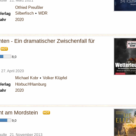
chulte
21. März 2021
Otfried Preußler
Silberfisch
WDR
Verlag
ahr
2020
ten - Ein dramatischer Zwischenfall für
HOT
8,0
l
27. April 2020
Michael Kobr
Volker Klüpfel
Verlag
HörbucHHamburg
ahr
2020
ht am Mordstein
HOT
9,0
chulte
21. November 2013