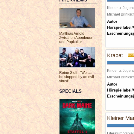
Kinder u. Jugen
Michael Brinks
Autor
Hörspiellabel/
Erscheinungsj
Matthias Arnold:
Zwischen Abenteuer
und Popkultur
Krabat
HO
Kinder u. Jugen
Roine Stolt - "We can’t
be stopped by an evil
Michael Brinks
virus!"
Autor
Hörspiellabel/
SPECIALS
Erscheinungsj
Kleiner Ma
Literaturhörspiel