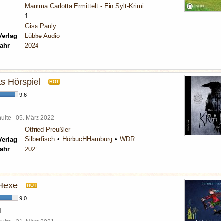
Mamma Carlotta Ermittelt - Ein Sylt-Krimi
1
Gisa Pauly
Verlag
Lübbe Audio
ahr
2024
as Hörspiel
HOT
9,6
chulte
05. März 2022
Otfried Preußler
Silberfisch
HörbucHHamburg
WDR
Verlag
ahr
2021
 Hexe
HOT
9,0
d