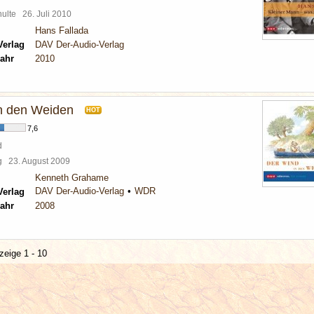
chulte
26. Juli 2010
Hans Fallada
Verlag
DAV Der-Audio-Verlag
ahr
2010
n den Weiden
HOT
7,6
d
rg
23. August 2009
Kenneth Grahame
DAV Der-Audio-Verlag
WDR
Verlag
ahr
2008
zeige 1 - 10