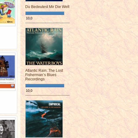
Du Bedeutest Mir Die Welt
10,0
¯¯¯¯¯¯¯¯¯¯¯¯¯¯¯¯¯¯¯¯¯¯¯¯
Atlantic Rain: The Lost
Fisherman’s Blues
Recordings
10,0
¯¯¯¯¯¯¯¯¯¯¯¯¯¯¯¯¯¯¯¯¯¯¯¯