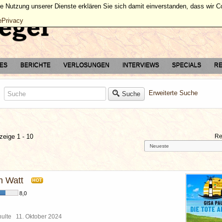
ie Nutzung unserer Dienste erklären Sie sich damit einverstanden, dass wir 
ePrivacy
TES
BERICHTE
VERLOSUNGEN
INTERVIEWS
SPECIALS
RE
Erweiterte Suche
Suche
zeige 1 - 10
Re
m Watt
HOT
8,0
chulte
11. Oktober 2024