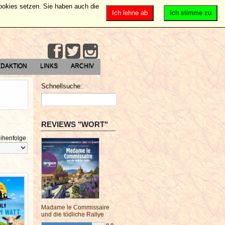
Cookies setzen. Sie haben auch die
Ich lehne ab
Ich stimme zu
DAKTION
LINKS
ARCHIV
Schnellsuche:
REVIEWS "WORT"
ihenfolge
Madame le Commissaire
und die tödliche Rallye