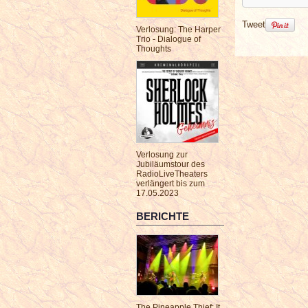
Tweet
Verlosung: The Harper
Trio - Dialogue of
Thoughts
Verlosung zur
Jubiläumstour des
RadioLiveTheaters
verlängert bis zum
17.05.2023
BERICHTE
The Pineapple Thief: It