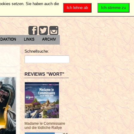
Cookies setzen. Sie haben auch die
Ich lehne ab
Ich stimme zu
DAKTION
LINKS
ARCHIV
Schnellsuche:
REVIEWS "WORT"
Madame le Commissaire
und die tödliche Rallye