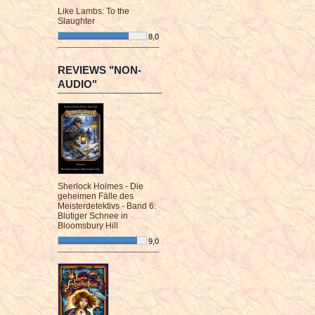
Like Lambs: To the
Slaughter
8,0
¯¯¯¯¯¯¯¯¯¯¯¯¯¯¯¯¯¯¯¯¯¯¯¯
REVIEWS "NON-
AUDIO"
Sherlock Holmes - Die
geheimen Fälle des
Meisterdetektivs - Band 6:
Blutiger Schnee in
Bloomsbury Hill
9,0
¯¯¯¯¯¯¯¯¯¯¯¯¯¯¯¯¯¯¯¯¯¯¯¯