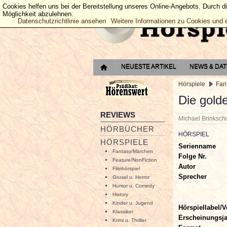
Cookies helfen uns bei der Bereitstellung unseres Online-Angebots. Durch d
Möglichkeit abzulehnen.
Datenschutzrichtlinie ansehen
Weitere Informationen zu Cookies und 
NEUESTE ARTIKEL
NEWS & DA
Hörspiele
Fan
Die gold
REVIEWS
Michael Brinksc
HÖRBÜCHER
HÖRSPIEL
HÖRSPIELE
Serienname
Fantasy/Märchen
Folge Nr.
Feature/NonFiction
Autor
Filmhörspiel
Sprecher
Grusel u. Horror
Humor u. Comedy
History
Kinder u. Jugend
Hörspiellabel/V
Klassiker
Erscheinungsj
Krimi u. Thriller