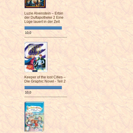
Luzie Alvenstein – Erbin
der Duftapotheke 2 Eine
Lüge lauert in der Zeit
10,0
¯¯¯¯¯¯¯¯¯¯¯¯¯¯¯¯¯¯¯¯¯¯¯¯
Keeper of the lost Cities –
Die Graphic Novel - Teil 2
10,0
¯¯¯¯¯¯¯¯¯¯¯¯¯¯¯¯¯¯¯¯¯¯¯¯