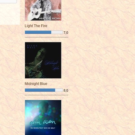
Light The Fire
7,0
¯¯¯¯¯¯¯¯¯¯¯¯¯¯¯¯¯¯¯¯¯¯¯¯
Midnight Blue
8,0
¯¯¯¯¯¯¯¯¯¯¯¯¯¯¯¯¯¯¯¯¯¯¯¯