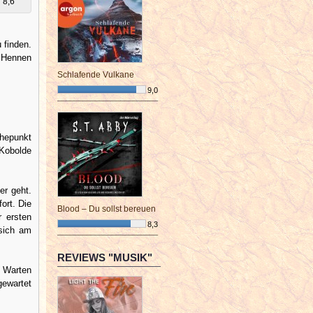
8,6
 finden.
 Hennen
Schlafende Vulkane
9,0
¯¯¯¯¯¯¯¯¯¯¯¯¯¯¯¯¯¯¯¯¯¯¯¯
öhepunkt
 Kobolde
er geht.
ort. Die
Blood – Du sollst bereuen
 ersten
8,3
 sich am
¯¯¯¯¯¯¯¯¯¯¯¯¯¯¯¯¯¯¯¯¯¯¯¯
REVIEWS "MUSIK"
s Warten
gewartet