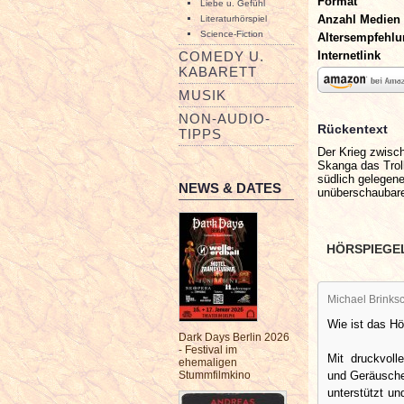
Format
Liebe u. Gefühl
Anzahl Medien
Literaturhörspiel
Science-Fiction
Altersempfehl
Internetlink
COMEDY U.
KABARETT
MUSIK
NON-AUDIO-
Rückentext
TIPPS
Der Krieg zwisc
Skanga das Troll
südlich gelegene
NEWS & DATES
unüberschauba
HÖRSPIEGE
Michael Brinksc
Wie ist das Hö
Dark Days Berlin 2026
- Festival im
Mit druckvoll
ehemaligen
und Geräusche
Stummfilmkino
unterstützt u