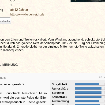
CD
1
ung
ab 12 Jahren
http://www.folgenreich.de
hen den Elfen und Trollen eskaliert. Vom Windland ausgehend, schickt die S
heer durch das goldene Netz der Albenpfade. Ihr Ziel: die Burg der Elfenkönig
n Herzland. Emerelle bleibt nur ein einziges Mittel, um die Trolle aufzuhalten 
ren Konsequenzen …
L-MEINUNG
28. 
hulte
rspiel umgesetzt?
Story/Inhalt
Atmosphäre
Sprecher
em Soundtrack hinsichtlich Musik
Soundtrack
n wird die sechste Folge der Elfen
Aufmachung
nd atmosphärisch in Szene gesetzt.