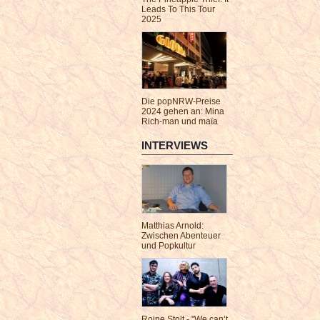
Leads To This Tour
2025
Die popNRW-Preise
2024 gehen an: Mina
Rich-man und maïa
INTERVIEWS
Matthias Arnold:
Zwischen Abenteuer
und Popkultur
Roine Stolt - "We can’t