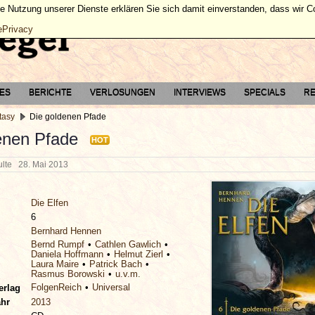
ie Nutzung unserer Dienste erklären Sie sich damit einverstanden, dass wir 
ePrivacy
TES
BERICHTE
VERLOSUNGEN
INTERVIEWS
SPECIALS
RE
tasy
Die goldenen Pfade
enen Pfade
HOT
hulte
28. Mai 2013
Die Elfen
6
Bernhard Hennen
Bernd Rumpf
Cathlen Gawlich
Daniela Hoffmann
Helmut Zierl
Laura Maire
Patrick Bach
Rasmus Borowski
u.v.m.
FolgenReich
Universal
erlag
ahr
2013