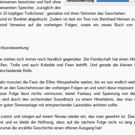
Gesamtwertung
llennamen besetzten und fünf ohne
enannten Sprecher, zuzüglich des
n 15 köpfigen Trollchores‘, gestalten mit ihren Stimmen das Geschehen.
sind im Booklet abgedruckt. Zudem ist dort ein Text von Bernhard Hennen zu
sind Verweise auf die vorherigen Folgen, sowie ein neues Buch von
hlussbewertung:
le stehen sich immer noch feindlich gegenüber. Die Feindschaft hat einen H
 Elfen, Trolle und auch Kobolde und Feen betrifft. Und gerade die kleinen
ntscheidende Rolle.
ahr mussten die Fans der Elfen Hörspielreihe warten, bis es nun endlich weit
ft an den Geschehnissen der vorherigen Folgen an und setzt diese imposant f
ser Folge lässt nichts vermissen, bietet Fantasy und Spannung von der
 wird durch den orchestralen Soundtrack zu einem Hörerlebnis, das man
er guten Stereoanlage mit entsprechender Lautstärke anhören sollte.
d zurück und steigen auf einem Niveau wieder ein, das man gewohnt ist. Da
hnt und es bleibt die Hoffnung, dass auf die nächste Folge nicht so lang 
zumal die erzählte Geschichte einen offenen Ausgang hat!