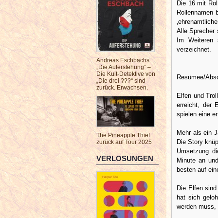
Die 16 mit Ro
Rollennamen b
‚ehrenamtliche
Alle Sprecher 
Im Weiteren 
verzeichnet.
Andreas Eschbachs
„Die Auferstehung“ –
Die Kult-Detektive von
Resümee/Absc
„Die drei ???“ sind
zurück. Erwachsen.
Elfen und Trol
erreicht, der
spielen eine e
Mehr als ein J
The Pineapple Thief
Die Story knüp
zurück auf Tour 2025
Umsetzung die
VERLOSUNGEN
Minute an und
besten auf ein
Die Elfen sin
hat sich gelo
werden muss, 