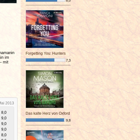
8,0
¯¯¯¯¯¯¯¯¯¯¯¯¯¯¯¯¯¯¯¯¯¯¯¯
chamanin
Forgetting You: Hunters
in im
7,3
– mit
¯¯¯¯¯¯¯¯¯¯¯¯¯¯¯¯¯¯¯¯¯¯¯¯
Mai 2013
8,0
Das kalte Herz von Oxford
9,0
9,8
9,0
¯¯¯¯¯¯¯¯¯¯¯¯¯¯¯¯¯¯¯¯¯¯¯¯
9,0
8,0