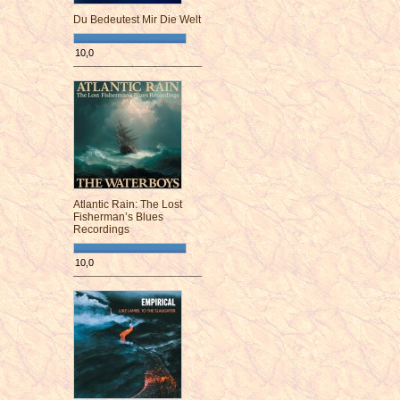
Du Bedeutest Mir Die Welt
10,0
¯¯¯¯¯¯¯¯¯¯¯¯¯¯¯¯¯¯¯¯¯¯¯¯
Atlantic Rain: The Lost
Fisherman’s Blues
Recordings
10,0
¯¯¯¯¯¯¯¯¯¯¯¯¯¯¯¯¯¯¯¯¯¯¯¯