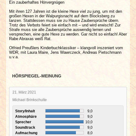
Ein zauberhaftes Hörvergnügen
Mit ihren 127 Jahren ist die kleine Hexe viel zu jung, um mit den
großen Hexen in der Walpurgisnacht auf dem Blocksberg zu
tanzen. Stattdessen muss sie zu Hause Zaubersprüche übern.
Trotz des Verbots feiert sie einfach mit – und wird erwischt! Zur
Strafe muss sie alle Zaubersprüche auswendig lernen und
versprechen, eine gute Hexe zu werden. Gar nicht so einfach! Aber
Rabe Abraxas weiß Rat.
Otfried Preußlers Kinderbuchklassiker – klangvoll inszeniert vom
WDR, mit Laura Maire, Jens Wawrczeck, Andreas Pietschmann
u.v.a.
HÖRSPIEGEL-MEINUNG
21. März 2021
Michael Brinkschulte
Story/Inhalt
9,0
Atmosphäre
9,0
Sprecher
10,0
Soundtrack
9,0
Aufmachung
8,0