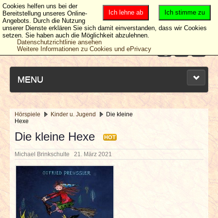
Cookies helfen uns bei der
Ich lehne ab
Ich stimme zu
Bereitstellung unseres Online-
Angebots. Durch die Nutzung
unserer Dienste erklären Sie sich damit einverstanden, dass wir Cookies
setzen. Sie haben auch die Möglichkeit abzulehnen.
Datenschutzrichtlinie ansehen
Weitere Informationen zu Cookies und ePrivacy
MENU
Hörspiele
Kinder u. Jugend
Die kleine
Hexe
NEUESTE ARTIKEL
Die kleine Hexe
HOT
NEWS & DATES
Michael Brinkschulte
21. März 2021
BERICHTE
VERLOSUNGEN