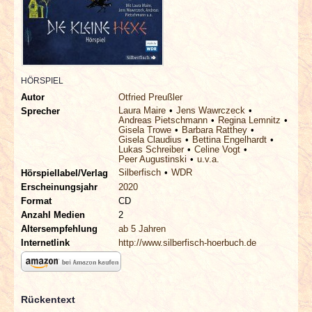
INTERVIEWS
SPECIALS
REDAKTION
HÖRSPIEL
Autor
Otfried Preußler
Laura Maire
Jens Wawrczeck
Sprecher
LINKS
Andreas Pietschmann
Regina Lemnitz
Gisela Trowe
Barbara Ratthey
Gisela Claudius
Bettina Engelhardt
Lukas Schreiber
Celine Vogt
ARCHIV
Peer Augustinski
u.v.a.
Silberfisch
WDR
Hörspiellabel/Verlag
Erscheinungsjahr
2020
Format
CD
Anzahl Medien
2
Altersempfehlung
ab 5 Jahren
Internetlink
http://www.silberfisch-hoerbuch.de
Rückentext