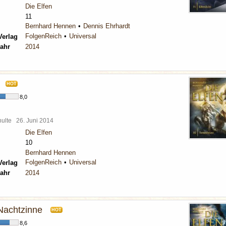
Die Elfen
11
Bernhard Hennen
Dennis Ehrhardt
FolgenReich
Universal
Verlag
ahr
2014
HOT
8,0
chulte
26. Juni 2014
Die Elfen
10
Bernhard Hennen
FolgenReich
Universal
Verlag
ahr
2014
 Nachtzinne
HOT
8,6