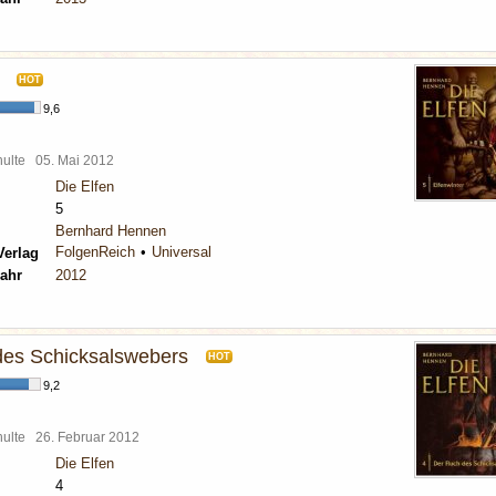
HOT
9,6
chulte
05. Mai 2012
Die Elfen
5
Bernhard Hennen
FolgenReich
Universal
Verlag
ahr
2012
des Schicksalswebers
HOT
9,2
chulte
26. Februar 2012
Die Elfen
4