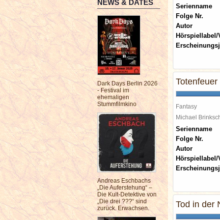
NEWS & DATES
Serienname
Folge Nr.
Autor
Hörspiellabel/
Erscheinungsj
Totenfeuer
Dark Days Berlin 2026
- Festival im
ehemaligen
Stummfilmkino
Fantasy
Michael Brinks
Serienname
Folge Nr.
Autor
Hörspiellabel/
Erscheinungsj
Andreas Eschbachs
„Die Auferstehung“ –
Die Kult-Detektive von
„Die drei ???“ sind
Tod in der
zurück. Erwachsen.