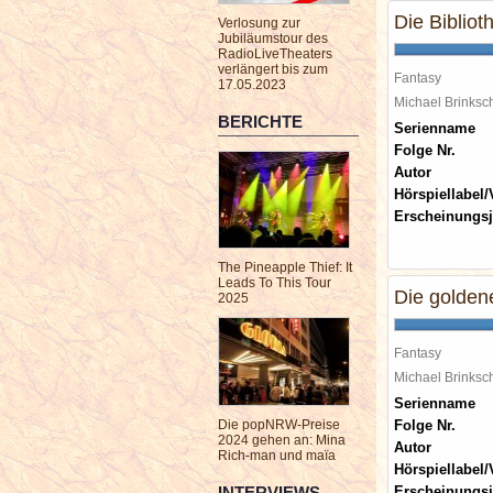
Die Bibliot
Verlosung zur
Jubiläumstour des
RadioLiveTheaters
verlängert bis zum
Fantasy
17.05.2023
Michael Brinks
BERICHTE
Serienname
Folge Nr.
Autor
Hörspiellabel/
Erscheinungsj
The Pineapple Thief: It
Leads To This Tour
Die golden
2025
Fantasy
Michael Brinks
Serienname
Die popNRW-Preise
Folge Nr.
2024 gehen an: Mina
Autor
Rich-man und maïa
Hörspiellabel/
INTERVIEWS
Erscheinungsj