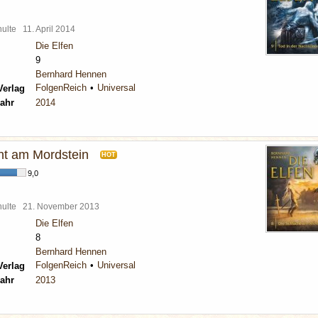
chulte
11. April 2014
Die Elfen
9
Bernhard Hennen
FolgenReich
Universal
Verlag
ahr
2014
ht am Mordstein
HOT
9,0
chulte
21. November 2013
Die Elfen
8
Bernhard Hennen
FolgenReich
Universal
Verlag
ahr
2013