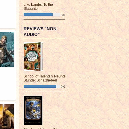
Like Lambs: To the
Slaughter
8,0
¯¯¯¯¯¯¯¯¯¯¯¯¯¯¯¯¯¯¯¯¯¯¯¯
REVIEWS "NON-
AUDIO"
School of Talents 9 Neunte
Stunde: Schatzfieber!
9,0
¯¯¯¯¯¯¯¯¯¯¯¯¯¯¯¯¯¯¯¯¯¯¯¯