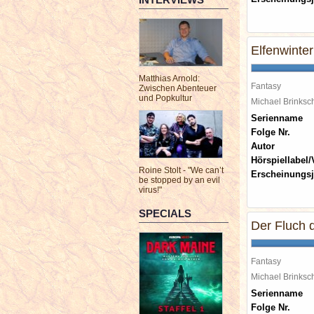
Elfenwinter
Matthias Arnold:
Fantasy
Zwischen Abenteuer
und Popkultur
Michael Brinks
Serienname
Folge Nr.
Autor
Hörspiellabel/
Roine Stolt - "We can’t
Erscheinungsj
be stopped by an evil
virus!"
SPECIALS
Der Fluch 
Fantasy
Michael Brinks
Serienname
Folge Nr.