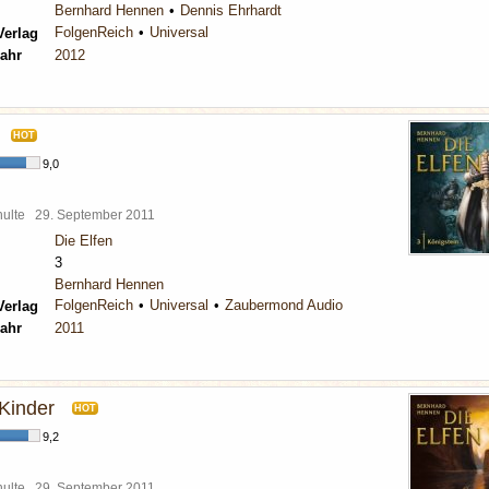
Bernhard Hennen
Dennis Ehrhardt
FolgenReich
Universal
Verlag
ahr
2012
HOT
9,0
chulte
29. September 2011
Die Elfen
3
Bernhard Hennen
FolgenReich
Universal
Zaubermond Audio
Verlag
ahr
2011
 Kinder
HOT
9,2
chulte
29. September 2011