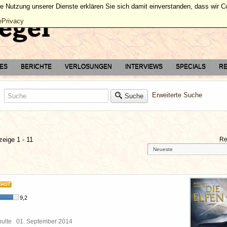
ie Nutzung unserer Dienste erklären Sie sich damit einverstanden, dass wir 
ePrivacy
TES
BERICHTE
VERLOSUNGEN
INTERVIEWS
SPECIALS
RE
Erweiterte Suche
Suche
zeige 1 - 11
Re
HOT
9,2
chulte
01. September 2014