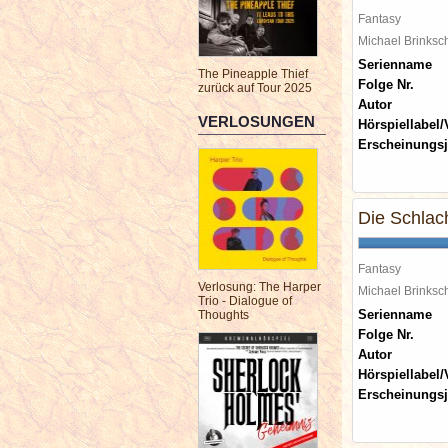
Fantasy
Michael Brinks
Serienname
The Pineapple Thief
Folge Nr.
zurück auf Tour 2025
Autor
VERLOSUNGEN
Hörspiellabel/
Erscheinungsj
Die Schlac
Fantasy
Verlosung: The Harper
Michael Brinks
Trio - Dialogue of
Serienname
Thoughts
Folge Nr.
Autor
Hörspiellabel/
Erscheinungsj