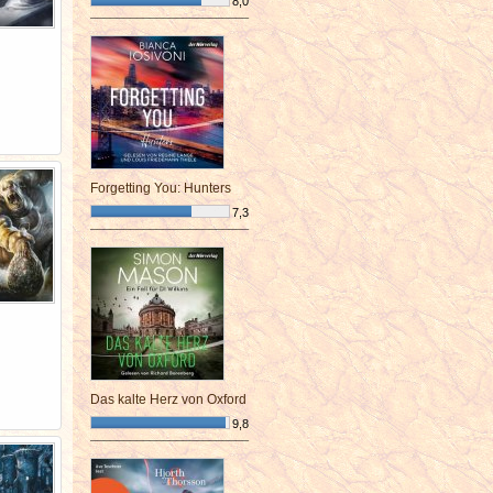
8,0
¯¯¯¯¯¯¯¯¯¯¯¯¯¯¯¯¯¯¯¯¯¯¯¯
Forgetting You: Hunters
7,3
¯¯¯¯¯¯¯¯¯¯¯¯¯¯¯¯¯¯¯¯¯¯¯¯
Das kalte Herz von Oxford
9,8
¯¯¯¯¯¯¯¯¯¯¯¯¯¯¯¯¯¯¯¯¯¯¯¯