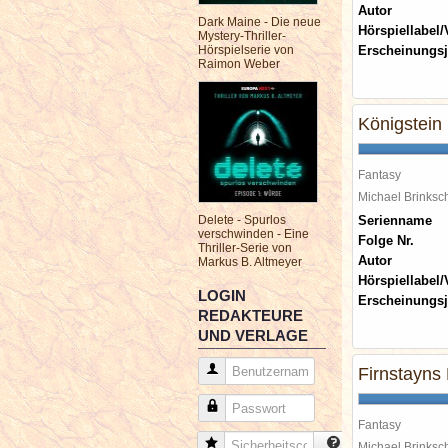
Autor
Dark Maine - Die neue
Hörspiellabel/
Mystery-Thriller-
Hörspielserie von
Erscheinungsj
Raimon Weber
Königstein
Fantasy
Michael Brinks
Delete - Spurlos
Serienname
verschwinden - Eine
Folge Nr.
Thriller-Serie von
Autor
Markus B. Altmeyer
Hörspiellabel/
LOGIN
Erscheinungsj
REDAKTEURE
UND VERLAGE
Benutzername
Firnstayns
Passwort
Fantasy
Sicherheitscode
Michael Brinks