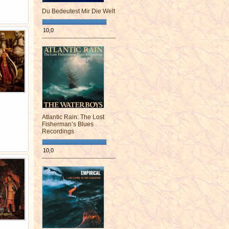
Du Bedeutest Mir Die Welt
10,0
¯¯¯¯¯¯¯¯¯¯¯¯¯¯¯¯¯¯¯¯¯¯¯¯
Atlantic Rain: The Lost
Fisherman’s Blues
Recordings
10,0
¯¯¯¯¯¯¯¯¯¯¯¯¯¯¯¯¯¯¯¯¯¯¯¯