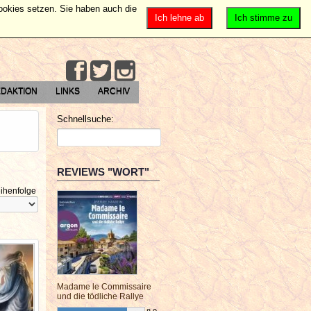
Cookies setzen. Sie haben auch die
Ich lehne ab
Ich stimme zu
DAKTION
LINKS
ARCHIV
Schnellsuche:
REVIEWS "WORT"
ihenfolge
Madame le Commissaire
und die tödliche Rallye