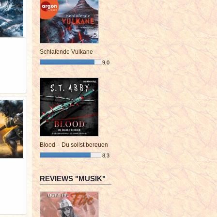
Schlafende Vulkane
9,0
¯¯¯¯¯¯¯¯¯¯¯¯¯¯¯¯¯¯¯¯¯¯¯¯
Blood – Du sollst bereuen
8,3
¯¯¯¯¯¯¯¯¯¯¯¯¯¯¯¯¯¯¯¯¯¯¯¯
REVIEWS "MUSIK"