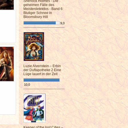
Sherlock Holmes - Die
geheimen Fälle des
Meisterdetektivs - Band 6:
Blutiger Schnee in
Bloomsbury Hill
9,0
¯¯¯¯¯¯¯¯¯¯¯¯¯¯¯¯¯¯¯¯¯¯¯¯
Luzie Alvenstein – Erbin
der Duftapotheke 2 Eine
Lüge lauert in der Zeit
10,0
¯¯¯¯¯¯¯¯¯¯¯¯¯¯¯¯¯¯¯¯¯¯¯¯
Keeper of the lost Cities –