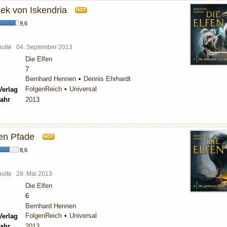
hek von Iskendria
HOT
9,6
chulte
04. September 2013
Die Elfen
7
Bernhard Hennen
Dennis Ehrhardt
FolgenReich
Universal
Verlag
ahr
2013
en Pfade
HOT
8,6
chulte
28. Mai 2013
Die Elfen
6
Bernhard Hennen
FolgenReich
Universal
Verlag
ahr
2013