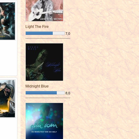
Light The Fire
7,0
¯¯¯¯¯¯¯¯¯¯¯¯¯¯¯¯¯¯¯¯¯¯¯¯
Midnight Blue
8,0
¯¯¯¯¯¯¯¯¯¯¯¯¯¯¯¯¯¯¯¯¯¯¯¯