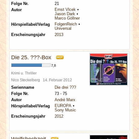
Folge Nr.
21
Ernst Vlcek
Autor
Jason Dark
Marco Göllner
FolgenReich
Hörspiellabel/Verlag
Universal
Erscheinungsjahr
2013
Die 25. ???-Box
HOT
7,8
Krimi u. Thriller
Nico Steckelberg
14. Februar 2012
Serienname
Die drei ???
Folge Nr.
73 - 75
Autor
André Marx
EUROPA
Hörspiellabel/Verlag
Sony Music
Erscheinungsjahr
2012