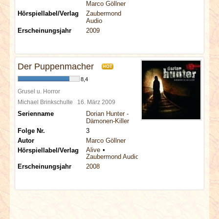
Marco Göllner
Hörspiellabel/Verlag
Zaubermond
Audio
Erscheinungsjahr
2009
Der Puppenmacher
HOT
8,4
Grusel u. Horror
Michael Brinkschulte
16. März 2009
Serienname
Dorian Hunter -
Dämonen-Killer
Folge Nr.
3
Autor
Marco Göllner
Alive
Hörspiellabel/Verlag
Zaubermond Audio
Erscheinungsjahr
2008