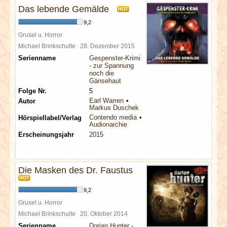
Das lebende Gemälde
HOT
9,2
Grusel u. Horror
Michael Brinkschulte
28. Dezember 2015
Serienname
Gespenster-Krimi
- zur Spannung
noch die
Gänsehaut
Folge Nr.
5
Earl Warren
Autor
Markus Duschek
Contendo media
Hörspiellabel/Verlag
Audionarchie
Erscheinungsjahr
2015
Die Masken des Dr. Faustus
HOT
9,2
Grusel u. Horror
Michael Brinkschulte
20. Oktober 2014
Serienname
Dorian Hunter -