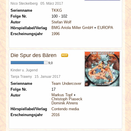
Nico Steckelberg
05. März 2017
Serienname
TKKG
Folge Nr.
100 - 102
Autor
Stefan Wolf
BMG Ariola Miller GmbH
EUROPA
Hörspiellabel/Verlag
Erscheinungsjahr
1996
Die Spur des Bären
HOT
9,0
Kinder u. Jugend
Tanja Trawny
15. Januar 2017
Serienname
Team Undercover
Folge Nr.
17
Markus Topf
Autor
Christoph Piasecki
Dominik Ahrens
Hörspiellabel/Verlag
Contendo media
Erscheinungsjahr
2016