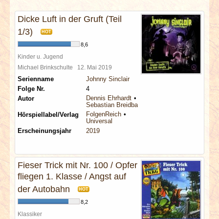
INTERVIEWS
Dicke Luft in der Gruft (Teil
SPECIALS
1/3)
HOT
8,6
REDAKTION
Kinder u. Jugend
Michael Brinkschulte
12. Mai 2019
Serienname
Johnny Sinclair
LINKS
Folge Nr.
4
Dennis Ehrhardt
Autor
Sebastian Breidbach
ARCHIV
FolgenReich
Hörspiellabel/Verlag
Universal
Erscheinungsjahr
2019
Fieser Trick mit Nr. 100 / Opfer
fliegen 1. Klasse / Angst auf
der Autobahn
HOT
8,2
Klassiker