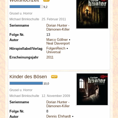
Wolfshochzeit
HOT
9,2
Grusel u. Horror
Michael Brinkschulte
25. Februar 2011
Serienname
Dorian Hunter -
Dämonen-Killer
Folge Nr.
13
Marco Göllner
Autor
Neal Davenport
FolgenReich
Hörspiellabel/Verlag
Universal
Erscheinungsjahr
2011
Kinder des Bösen
HOT
10,0
Grusel u. Horror
Michael Brinkschulte
12. November 2009
Serienname
Dorian Hunter -
Dämonen-Killer
Folge Nr.
8
Dennis Ehrhardt
Autor