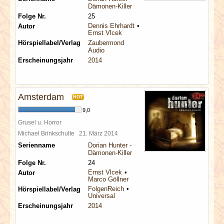
Dämonen-Killer
Folge Nr.
25
Dennis Ehrhardt
Autor
Ernst Vlcek
Hörspiellabel/Verlag
Zaubermond
Audio
Erscheinungsjahr
2014
Amsterdam
HOT
9,0
Grusel u. Horror
Michael Brinkschulte
21. März 2014
Serienname
Dorian Hunter -
Dämonen-Killer
Folge Nr.
24
Ernst Vlcek
Autor
Marco Göllner
FolgenReich
Hörspiellabel/Verlag
Universal
Erscheinungsjahr
2014