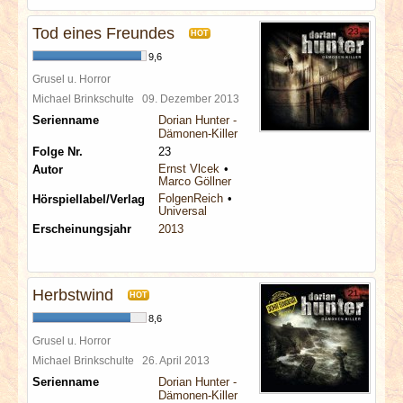
Tod eines Freundes
HOT
9,6
Grusel u. Horror
Michael Brinkschulte
09. Dezember 2013
Serienname
Dorian Hunter -
Dämonen-Killer
Folge Nr.
23
Ernst Vlcek
Autor
Marco Göllner
FolgenReich
Hörspiellabel/Verlag
Universal
Erscheinungsjahr
2013
Herbstwind
HOT
8,6
Grusel u. Horror
Michael Brinkschulte
26. April 2013
Serienname
Dorian Hunter -
Dämonen-Killer