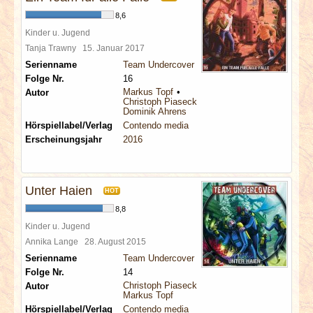
8,6
Kinder u. Jugend
Tanja Trawny
15. Januar 2017
Serienname
Team Undercover
Folge Nr.
16
Markus Topf
Autor
Christoph Piasecki
Dominik Ahrens
Hörspiellabel/Verlag
Contendo media
Erscheinungsjahr
2016
Unter Haien
HOT
8,8
Kinder u. Jugend
Annika Lange
28. August 2015
Serienname
Team Undercover
Folge Nr.
14
Christoph Piasecki
Autor
Markus Topf
Hörspiellabel/Verlag
Contendo media