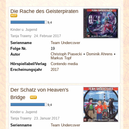
INTERVIEWS
Die Rache des Geisterpiraten
HOT
SPECIALS
9,4
Kinder u. Jugend
REDAKTION
Tanja Trawny
24. Februar 2017
Serienname
Team Undercover
LINKS
Folge Nr.
19
Christoph Piasecki
Dominik Ahrens
Autor
Markus Topf
ARCHIV
Hörspiellabel/Verlag
Contendo media
Erscheinungsjahr
2017
Der Schatz von Heaven's
Bridge
HOT
9,4
Kinder u. Jugend
Tanja Trawny
23. Januar 2017
Serienname
Team Undercover