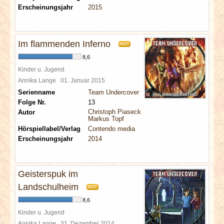
Erscheinungsjahr
2015
Im flammenden Inferno
HOT
8,6
Kinder u. Jugend
Annika Lange
01. Januar 2015
Serienname
Team Undercover
Folge Nr.
13
Christoph Piasecki
Autor
Markus Topf
Hörspiellabel/Verlag
Contendo media
Erscheinungsjahr
2014
Geisterspuk im
Landschulheim
HOT
8,6
Kinder u. Jugend
Annika Lange
31. Dezember 2014