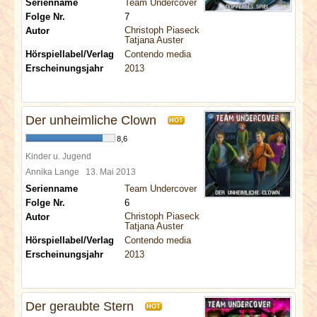
Serienname
Team Undercover
Folge Nr.
7
Christoph Piasecki
Autor
Tatjana Auster
Hörspiellabel/Verlag
Contendo media
Erscheinungsjahr
2013
Der unheimliche Clown
HOT
8,6
Kinder u. Jugend
Annika Lange
13. Mai 2013
Serienname
Team Undercover
Folge Nr.
6
Christoph Piasecki
Autor
Tatjana Auster
Hörspiellabel/Verlag
Contendo media
Erscheinungsjahr
2013
Der geraubte Stern
HOT