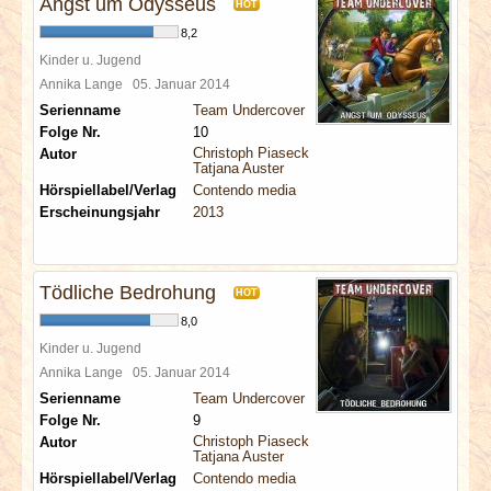
Angst um Odysseus
HOT
8,2
Kinder u. Jugend
Annika Lange
05. Januar 2014
Serienname
Team Undercover
Folge Nr.
10
Christoph Piasecki
Autor
Tatjana Auster
Hörspiellabel/Verlag
Contendo media
Erscheinungsjahr
2013
Tödliche Bedrohung
HOT
8,0
Kinder u. Jugend
Annika Lange
05. Januar 2014
Serienname
Team Undercover
Folge Nr.
9
Christoph Piasecki
Autor
Tatjana Auster
Hörspiellabel/Verlag
Contendo media