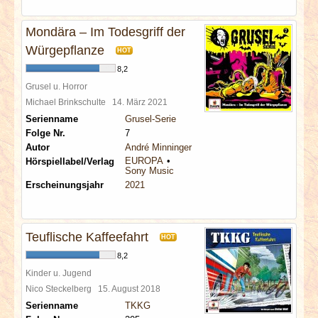
Mondära – Im Todesgriff der
Würgepflanze
HOT
8,2
Grusel u. Horror
Michael Brinkschulte
14. März 2021
Serienname
Grusel-Serie
Folge Nr.
7
Autor
André Minninger
EUROPA
Hörspiellabel/Verlag
Sony Music
Erscheinungsjahr
2021
Teuflische Kaffeefahrt
HOT
8,2
Kinder u. Jugend
Nico Steckelberg
15. August 2018
Serienname
TKKG