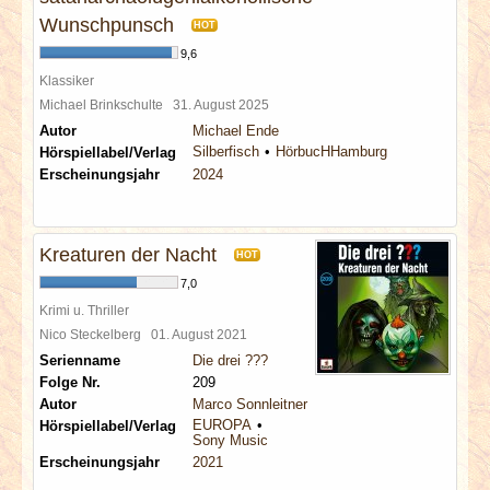
Wunschpunsch
HOT
9,6
Klassiker
Michael Brinkschulte
31. August 2025
Autor
Michael Ende
Silberfisch
HörbucHHamburg
Hörspiellabel/Verlag
Erscheinungsjahr
2024
Kreaturen der Nacht
HOT
7,0
Krimi u. Thriller
Nico Steckelberg
01. August 2021
Serienname
Die drei ???
Folge Nr.
209
Autor
Marco Sonnleitner
EUROPA
Hörspiellabel/Verlag
Sony Music
Erscheinungsjahr
2021