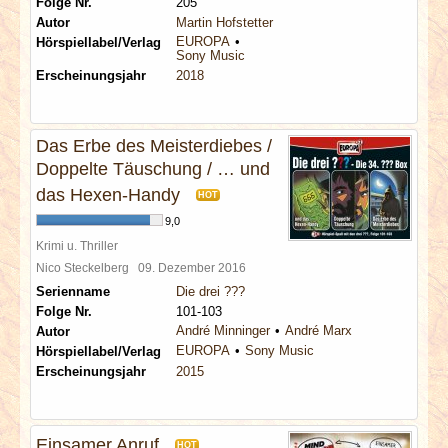
Folge Nr.
205
Autor
Martin Hofstetter
EUROPA
Hörspiellabel/Verlag
Sony Music
Erscheinungsjahr
2018
Das Erbe des Meisterdiebes /
Doppelte Täuschung / … und
das Hexen-Handy
HOT
9,0
Krimi u. Thriller
Nico Steckelberg
09. Dezember 2016
Serienname
Die drei ???
Folge Nr.
101-103
André Minninger
André Marx
Autor
EUROPA
Sony Music
Hörspiellabel/Verlag
Erscheinungsjahr
2015
Einsamer Anruf
HOT