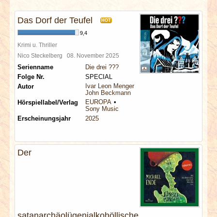
INTERVIEWS
Das Dorf der Teufel
HOT
SPECIALS
9,4
Krimi u. Thriller
REDAKTION
Nico Steckelberg
08. November 2025
Serienname
Die drei ???
Folge Nr.
SPECIAL
LINKS
Ivar Leon Menger
Autor
John Beckmann
EUROPA
Hörspiellabel/Verlag
ARCHIV
Sony Music
Erscheinungsjahr
2025
Der
satanarchäolügenialkohöllische