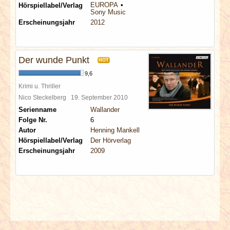
EUROPA
Hörspiellabel/Verlag
Sony Music
Erscheinungsjahr
2012
Der wunde Punkt
HOT
9,6
Krimi u. Thriller
Nico Steckelberg
19. September 2010
Serienname
Wallander
Folge Nr.
6
Autor
Henning Mankell
Hörspiellabel/Verlag
Der Hörverlag
Erscheinungsjahr
2009