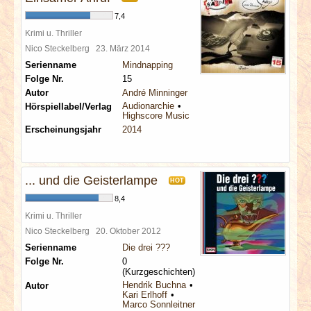
7,4
Krimi u. Thriller
Nico Steckelberg
23. März 2014
Serienname
Mindnapping
Folge Nr.
15
Autor
André Minninger
Audionarchie
Hörspiellabel/Verlag
Highscore Music
Erscheinungsjahr
2014
... und die Geisterlampe
HOT
8,4
Krimi u. Thriller
Nico Steckelberg
20. Oktober 2012
Serienname
Die drei ???
Folge Nr.
0
(Kurzgeschichten)
Hendrik Buchna
Autor
Kari Erlhoff
Marco Sonnleitner