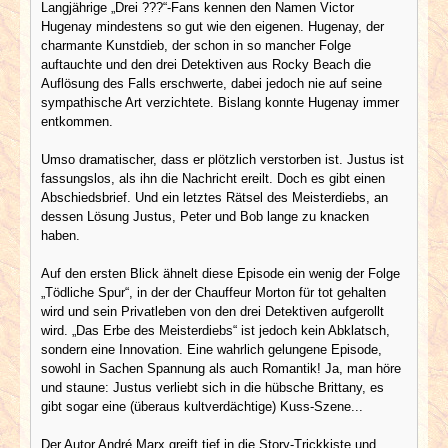
Langjährige „Drei ???“-Fans kennen den Namen Victor
Hugenay mindestens so gut wie den eigenen. Hugenay, der
charmante Kunstdieb, der schon in so mancher Folge
auftauchte und den drei Detektiven aus Rocky Beach die
Auflösung des Falls erschwerte, dabei jedoch nie auf seine
sympathische Art verzichtete. Bislang konnte Hugenay immer
entkommen.
Umso dramatischer, dass er plötzlich verstorben ist. Justus ist
fassungslos, als ihn die Nachricht ereilt. Doch es gibt einen
Abschiedsbrief. Und ein letztes Rätsel des Meisterdiebs, an
dessen Lösung Justus, Peter und Bob lange zu knacken
haben.
Auf den ersten Blick ähnelt diese Episode ein wenig der Folge
„Tödliche Spur“, in der der Chauffeur Morton für tot gehalten
wird und sein Privatleben von den drei Detektiven aufgerollt
wird. „Das Erbe des Meisterdiebs“ ist jedoch kein Abklatsch,
sondern eine Innovation. Eine wahrlich gelungene Episode,
sowohl in Sachen Spannung als auch Romantik! Ja, man höre
und staune: Justus verliebt sich in die hübsche Brittany, es
gibt sogar eine (überaus kultverdächtige) Kuss-Szene...
Der Autor André Marx greift tief in die Story-Trickkiste und