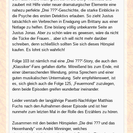
zaubert mit Hilfe vieler neuer dramaturgischer Elemente eine
nahezu perfekte „Drei ???“-Geschichte, die starke Einblicke in
die Psyche des ersten Detektivs erlauben. So zieht Justus
tatsächlich ein Verbrechen in Erwägung um Brittany aus einer
Notlage zu helfen. Eine bislang völlig unbekannte Seite an
Justus Jonas. Aber zu schön wäre es gewesen, wäre da nicht
die Tücke der Frauen... aber ich will nicht mehr darüber
schreiben, denn schließlich sollten Sie sich dieses Hörspiel
kaufen. Es lohnt sich wahrlich!
Folge 103 ist nämlich mal eine „Drei ???“-Story, die auch den
„Klassiker“-Fans gefallen dürfte. Mitreißend bis zum Ende, mit
einer überraschenden Wendung, prima Sprechern und einer
guten musikalischen Untermalung. Sehr empfehlenswert, ist
es, sich gleich auch die Folge 125, „Feuermond“ zuzulegen,
denn beide Episoden greifen wunderbar ineinander.
Leider verstarb der langjährige Pasetti-Nachfolger Matthias
Fuchs nach den Aufnahmen dieser Episode und ist hier
nunmehr zum letzten Mal in der Rolle des Erzählers zu hören.
Zusammen mit den beiden Hörspielen „Die drei ??? und das
Hexenhandy“ von André Minninger, welches