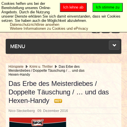
Cookies helfen uns bei der
Ich lehne ab
Ich stimme zu
Bereitstellung unseres Online-
Angebots. Durch die Nutzung
unserer Dienste erklären Sie sich damit einverstanden, dass wir Cookies
setzen. Sie haben auch die Möglichkeit abzulehnen.
Datenschutzrichtlinie ansehen
Weitere Informationen zu Cookies und ePrivacy
MENU
Hörspiele
Krimi u. Thriller
Das Erbe des
Meisterdiebes / Doppelte Täuschung / … und das
NEUESTE ARTIKEL
Hexen-Handy
Das Erbe des Meisterdiebes /
NEWS & DATES
Doppelte Täuschung / … und das
Hexen-Handy
BERICHTE
HOT
Nico Steckelberg
09. Dezember 2016
VERLOSUNGEN