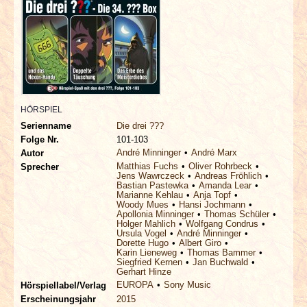
INTERVIEWS
SPECIALS
REDAKTION
HÖRSPIEL
LINKS
Serienname
Die drei ???
Folge Nr.
101-103
ARCHIV
André Minninger
André Marx
Autor
Matthias Fuchs
Oliver Rohrbeck
Sprecher
Jens Wawrczeck
Andreas Fröhlich
Bastian Pastewka
Amanda Lear
Marianne Kehlau
Anja Topf
Woody Mues
Hansi Jochmann
Apollonia Minninger
Thomas Schüler
Holger Mahlich
Wolfgang Condrus
Ursula Vogel
André Minninger
Dorette Hugo
Albert Giro
Karin Lieneweg
Thomas Bammer
Siegfried Kernen
Jan Buchwald
Gerhart Hinze
EUROPA
Sony Music
Hörspiellabel/Verlag
Erscheinungsjahr
2015