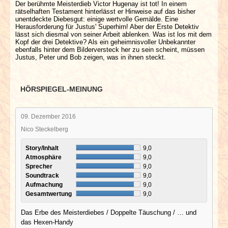
Der berühmte Meisterdieb Victor Hugenay ist tot! In einem
rätselhaften Testament hinterlässt er Hinweise auf das bisher
unentdeckte Diebesgut: einige wertvolle Gemälde. Eine
Herausforderung für Justus' Superhirn! Aber der Erste Detektiv
lässt sich diesmal von seiner Arbeit ablenken. Was ist los mit dem
Kopf der drei Detektive? Als ein geheimnisvoller Unbekannter
ebenfalls hinter dem Bilderversteck her zu sein scheint, müssen
Justus, Peter und Bob zeigen, was in ihnen steckt.
HÖRSPIEGEL-MEINUNG
09. Dezember 2016
Nico Steckelberg
Story/Inhalt
9,0
Atmosphäre
9,0
Sprecher
9,0
Soundtrack
9,0
Aufmachung
9,0
Gesamtwertung
9,0
Das Erbe des Meisterdiebes / Doppelte Täuschung / … und
das Hexen-Handy