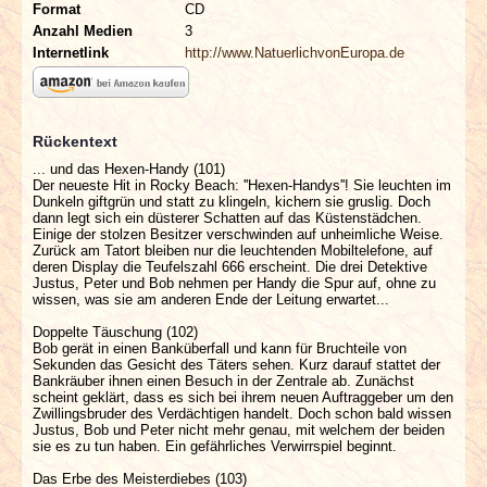
Format
CD
Anzahl Medien
3
Internetlink
http://www.NatuerlichvonEuropa.de
Rückentext
... und das Hexen-Handy (101)
Der neueste Hit in Rocky Beach: ''Hexen-Handys''! Sie leuchten im
Dunkeln giftgrün und statt zu klingeln, kichern sie gruslig. Doch
dann legt sich ein düsterer Schatten auf das Küstenstädchen.
Einige der stolzen Besitzer verschwinden auf unheimliche Weise.
Zurück am Tatort bleiben nur die leuchtenden Mobiltelefone, auf
deren Display die Teufelszahl 666 erscheint. Die drei Detektive
Justus, Peter und Bob nehmen per Handy die Spur auf, ohne zu
wissen, was sie am anderen Ende der Leitung erwartet...
Doppelte Täuschung (102)
Bob gerät in einen Banküberfall und kann für Bruchteile von
Sekunden das Gesicht des Täters sehen. Kurz darauf stattet der
Bankräuber ihnen einen Besuch in der Zentrale ab. Zunächst
scheint geklärt, dass es sich bei ihrem neuen Auftraggeber um den
Zwillingsbruder des Verdächtigen handelt. Doch schon bald wissen
Justus, Bob und Peter nicht mehr genau, mit welchem der beiden
sie es zu tun haben. Ein gefährliches Verwirrspiel beginnt.
Das Erbe des Meisterdiebes (103)