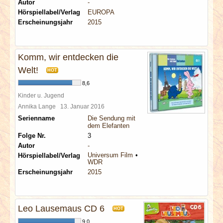
Autor
-
Hörspiellabel/Verlag
EUROPA
Erscheinungsjahr
2015
Komm, wir entdecken die
Welt!
HOT
8,6
Kinder u. Jugend
Annika Lange
13. Januar 2016
Serienname
Die Sendung mit
dem Elefanten
Folge Nr.
3
Autor
-
Universum Film
Hörspiellabel/Verlag
WDR
Erscheinungsjahr
2015
Leo Lausemaus CD 6
HOT
9,0