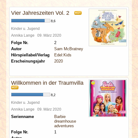
INTERVIEWS
Vier Jahreszeiten Vol. 2
HOT
SPECIALS
8,6
Kinder u. Jugend
REDAKTION
Annika Lange
09. März 2020
Folge Nr.
2
Autor
Sam McBratney
LINKS
Hörspiellabel/Verlag
Edel:Kids
Erscheinungsjahr
2020
ARCHIV
Willkommen in der Traumvilla
HOT
8,2
Kinder u. Jugend
Annika Lange
09. März 2020
Serienname
Barbie
dreamhouse
adventures
Folge Nr.
1