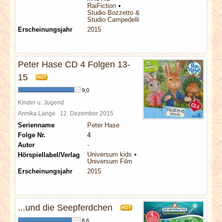
RaiFiction
Studio Bozzetto & Co
Studio Campedelli
Erscheinungsjahr
2015
Peter Hase CD 4 Folgen 13-
15
HOT
9,0
Kinder u. Jugend
Annika Lange
12. Dezember 2015
Serienname
Peter Hase
Folge Nr.
4
Autor
-
Universum kids
Hörspiellabel/Verlag
Universum Film
Erscheinungsjahr
2015
...und die Seepferdchen
HOT
8,6