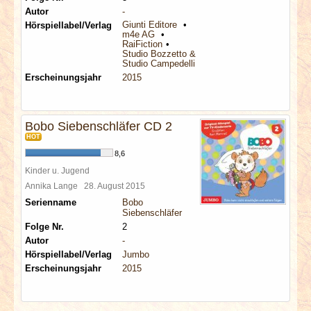
Autor
-
Giunti Editore
Hörspiellabel/Verlag
m4e AG
RaiFiction
Studio Bozzetto & Co
Studio Campedelli
Erscheinungsjahr
2015
Bobo Siebenschläfer CD 2
HOT
8,6
Kinder u. Jugend
Annika Lange
28. August 2015
Serienname
Bobo
Siebenschläfer
Folge Nr.
2
Autor
-
Hörspiellabel/Verlag
Jumbo
Erscheinungsjahr
2015