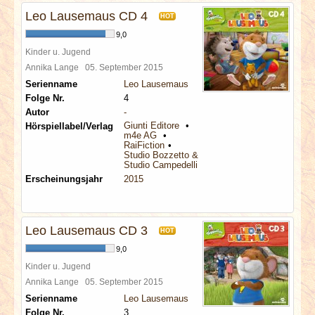
Leo Lausemaus CD 4
HOT
9,0
Kinder u. Jugend
Annika Lange
05. September 2015
Serienname
Leo Lausemaus
Folge Nr.
4
Autor
-
Giunti Editore
Hörspiellabel/Verlag
m4e AG
RaiFiction
Studio Bozzetto & Co
Studio Campedelli
Erscheinungsjahr
2015
Leo Lausemaus CD 3
HOT
9,0
Kinder u. Jugend
Annika Lange
05. September 2015
Serienname
Leo Lausemaus
Folge Nr.
3