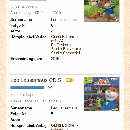
Kinder u. Jugend
Annika Lange
05. Januar 2016
Serienname
Leo Lausemaus
Folge Nr.
6
Autor
-
Giunti Editore
Hörspiellabel/Verlag
m4e AG
RaiFiction
Studio Bozzetto & Co
Studio Campedelli
Erscheinungsjahr
2015
Leo Lausemaus CD 5
HOT
9,0
Kinder u. Jugend
Annika Lange
05. Januar 2016
Serienname
Leo Lausemaus
Folge Nr.
5
Autor
-
Giunti Editore
Hörspiellabel/Verlag
m4e AG