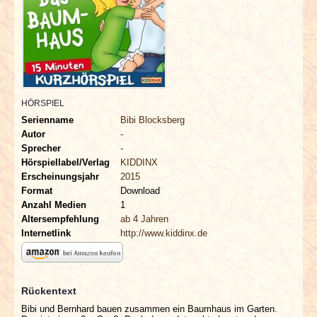
INTERVIEWS
SPECIALS
REDAKTION
HÖRSPIEL
LINKS
Serienname
Bibi Blocksberg
Autor
-
Sprecher
-
ARCHIV
Hörspiellabel/Verlag
KIDDINX
Erscheinungsjahr
2015
Format
Download
Anzahl Medien
1
Altersempfehlung
ab 4 Jahren
Internetlink
http://www.kiddinx.de
Rückentext
Bibi und Bernhard bauen zusammen ein Baumhaus im Garten.