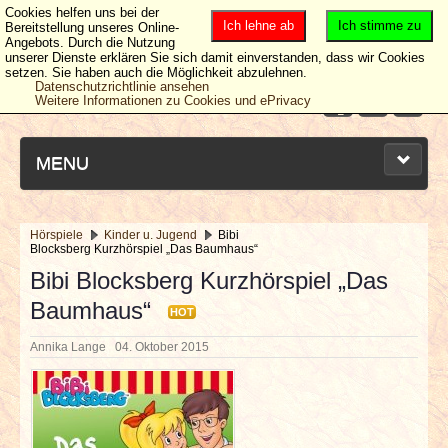
Cookies helfen uns bei der
Ich lehne ab
Ich stimme zu
Bereitstellung unseres Online-
Angebots. Durch die Nutzung
unserer Dienste erklären Sie sich damit einverstanden, dass wir Cookies
setzen. Sie haben auch die Möglichkeit abzulehnen.
Datenschutzrichtlinie ansehen
Weitere Informationen zu Cookies und ePrivacy
MENU
Hörspiele
Kinder u. Jugend
Bibi
Blocksberg Kurzhörspiel „Das Baumhaus“
NEUESTE ARTIKEL
Bibi Blocksberg Kurzhörspiel „Das
Baumhaus“
NEWS & DATES
HOT
Annika Lange
04. Oktober 2015
BERICHTE
VERLOSUNGEN