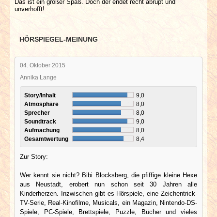
Das ist ein großer Spaß. Doch der endet recht abrupt und
unverhofft!
HÖRSPIEGEL-MEINUNG
04. Oktober 2015
Annika Lange
Story/Inhalt
9,0
Atmosphäre
8,0
Sprecher
8,0
Soundtrack
9,0
Aufmachung
8,0
Gesamtwertung
8,4
Zur Story:
Wer kennt sie nicht? Bibi Blocksberg, die pfiffige kleine Hexe
aus Neustadt, erobert nun schon seit 30 Jahren alle
Kinderherzen. Inzwischen gibt es Hörspiele, eine Zeichentrick-
TV-Serie, Real-Kinofilme, Musicals, ein Magazin, Nintendo-DS-
Spiele, PC-Spiele, Brettspiele, Puzzle, Bücher und vieles