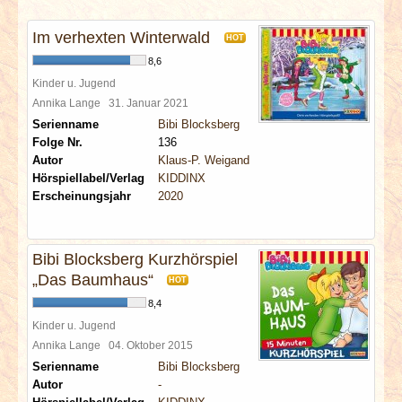
INTERVIEWS
Im verhexten Winterwald
HOT
SPECIALS
8,6
Kinder u. Jugend
REDAKTION
Annika Lange
31. Januar 2021
Serienname
Bibi Blocksberg
Folge Nr.
136
LINKS
Autor
Klaus-P. Weigand
Hörspiellabel/Verlag
KIDDINX
ARCHIV
Erscheinungsjahr
2020
Bibi Blocksberg Kurzhörspiel
„Das Baumhaus“
HOT
8,4
Kinder u. Jugend
Annika Lange
04. Oktober 2015
Serienname
Bibi Blocksberg
Autor
-