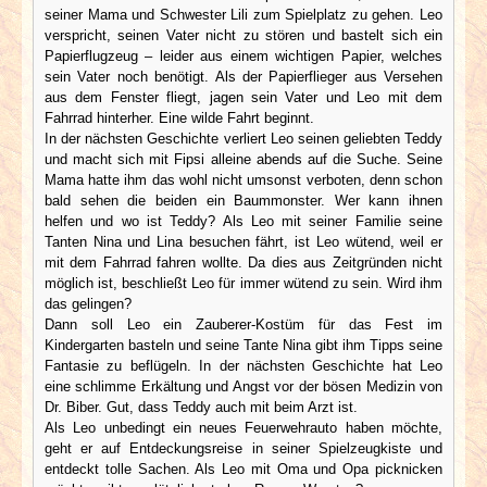
seiner Mama und Schwester Lili zum Spielplatz zu gehen. Leo
verspricht, seinen Vater nicht zu stören und bastelt sich ein
Papierflugzeug – leider aus einem wichtigen Papier, welches
sein Vater noch benötigt. Als der Papierflieger aus Versehen
aus dem Fenster fliegt, jagen sein Vater und Leo mit dem
Fahrrad hinterher. Eine wilde Fahrt beginnt.
In der nächsten Geschichte verliert Leo seinen geliebten Teddy
und macht sich mit Fipsi alleine abends auf die Suche. Seine
Mama hatte ihm das wohl nicht umsonst verboten, denn schon
bald sehen die beiden ein Baummonster. Wer kann ihnen
helfen und wo ist Teddy? Als Leo mit seiner Familie seine
Tanten Nina und Lina besuchen fährt, ist Leo wütend, weil er
mit dem Fahrrad fahren wollte. Da dies aus Zeitgründen nicht
möglich ist, beschließt Leo für immer wütend zu sein. Wird ihm
das gelingen?
Dann soll Leo ein Zauberer-Kostüm für das Fest im
Kindergarten basteln und seine Tante Nina gibt ihm Tipps seine
Fantasie zu beflügeln. In der nächsten Geschichte hat Leo
eine schlimme Erkältung und Angst vor der bösen Medizin von
Dr. Biber. Gut, dass Teddy auch mit beim Arzt ist.
Als Leo unbedingt ein neues Feuerwehrauto haben möchte,
geht er auf Entdeckungsreise in seiner Spielzeugkiste und
entdeckt tolle Sachen. Als Leo mit Oma und Opa picknicken