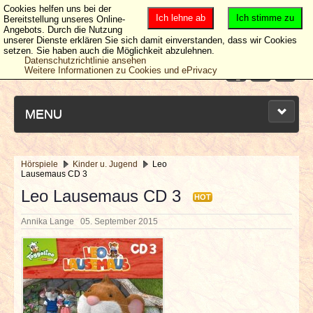
Cookies helfen uns bei der
Ich lehne ab
Ich stimme zu
Bereitstellung unseres Online-
Angebots. Durch die Nutzung
unserer Dienste erklären Sie sich damit einverstanden, dass wir Cookies
setzen. Sie haben auch die Möglichkeit abzulehnen.
Datenschutzrichtlinie ansehen
Weitere Informationen zu Cookies und ePrivacy
MENU
Hörspiele
Kinder u. Jugend
Leo
Lausemaus CD 3
NEUESTE ARTIKEL
Leo Lausemaus CD 3
HOT
NEWS & DATES
Annika Lange
05. September 2015
BERICHTE
VERLOSUNGEN