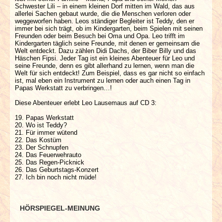
Schwester Lili – in einem kleinen Dorf mitten im Wald, das aus
allerlei Sachen gebaut wurde, die die Menschen verloren oder
weggeworfen haben. Leos ständiger Begleiter ist Teddy, den er
immer bei sich trägt, ob im Kindergarten, beim Spielen mit seinen
Freunden oder beim Besuch bei Oma und Opa. Leo trifft im
Kindergarten täglich seine Freunde, mit denen er gemeinsam die
Welt entdeckt. Dazu zählen Didi Dachs, der Biber Billy und das
Häschen Fipsi. Jeder Tag ist ein kleines Abenteuer für Leo und
seine Freunde, denn es gibt allerhand zu lernen, wenn man die
Welt für sich entdeckt! Zum Beispiel, dass es gar nicht so einfach
ist, mal eben ein Instrument zu lernen oder auch einen Tag in
Papas Werkstatt zu verbringen…!
Diese Abenteuer erlebt Leo Lausemaus auf CD 3:
19. Papas Werkstatt
20. Wo ist Teddy?
21. Für immer wütend
22. Das Kostüm
23. Der Schnupfen
24. Das Feuerwehrauto
25. Das Regen-Picknick
26. Das Geburtstags-Konzert
27. Ich bin noch nicht müde!
HÖRSPIEGEL-MEINUNG