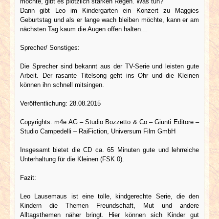
möchte, gibt es plötzlich starken Regen. Was tun?
Dann gibt Leo im Kindergarten ein Konzert zu Maggies
Geburtstag und als er lange wach bleiben möchte, kann er am
nächsten Tag kaum die Augen offen halten…
Sprecher/ Sonstiges:
Die Sprecher sind bekannt aus der TV-Serie und leisten gute
Arbeit. Der rasante Titelsong geht ins Ohr und die Kleinen
können ihn schnell mitsingen.
Veröffentlichung: 28.08.2015
Copyrights: m4e AG – Studio Bozzetto & Co – Giunti Editore –
Studio Campedelli – RaiFiction, Universum Film GmbH
Insgesamt bietet die CD ca. 65 Minuten gute und lehrreiche
Unterhaltung für die Kleinen (FSK 0).
Fazit:
Leo Lausemaus ist eine tolle, kindgerechte Serie, die den
Kindern die Themen Freundschaft, Mut und andere
Alltagsthemen näher bringt. Hier können sich Kinder gut