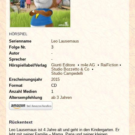
INTERVIEWS
SPECIALS
HÖRSPIEL
REDAKTION
Serienname
Leo Lausemaus
Folge Nr.
3
LINKS
Autor
-
Sprecher
-
Giunti Editore
m4e AG
RaiFiction
ARCHIV
Hörspiellabel/Verlag
Studio Bozzetto & Co
Studio Campedelli
Erscheinungsjahr
2015
Format
CD
Anzahl Medien
1
Altersempfehlung
ab 3 Jahren
Rückentext
Leo Lausemaus ist 4 Jahre alt und geht in den Kindergarten. Er
lebt mit seiner Familie – Mama, Papa und seiner kleinen