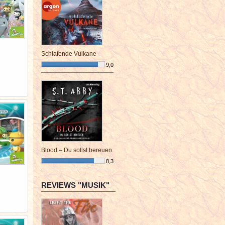
Schlafende Vulkane
9,0
¯¯¯¯¯¯¯¯¯¯¯¯¯¯¯¯¯¯¯¯¯¯¯¯
Blood – Du sollst bereuen
8,3
¯¯¯¯¯¯¯¯¯¯¯¯¯¯¯¯¯¯¯¯¯¯¯¯
REVIEWS "MUSIK"