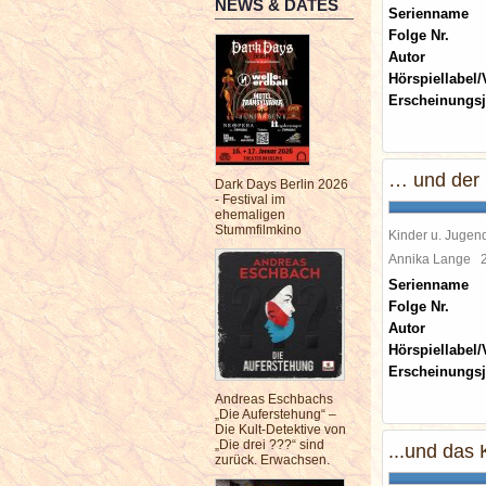
NEWS & DATES
Serienname
Folge Nr.
Autor
Hörspiellabel/
Erscheinungsj
… und der 
Dark Days Berlin 2026
- Festival im
ehemaligen
Stummfilmkino
Kinder u. Jugen
Annika Lange
Serienname
Folge Nr.
Autor
Hörspiellabel/
Erscheinungsj
Andreas Eschbachs
„Die Auferstehung“ –
Die Kult-Detektive von
„Die drei ???“ sind
...und das K
zurück. Erwachsen.