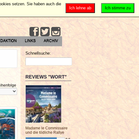
Cookies setzen. Sie haben auch die
Ich lehne ab
Ich stimme zu
DAKTION
LINKS
ARCHIV
Schnellsuche:
REVIEWS "WORT"
ihenfolge
Madame le Commissaire
und die tödliche Rallye