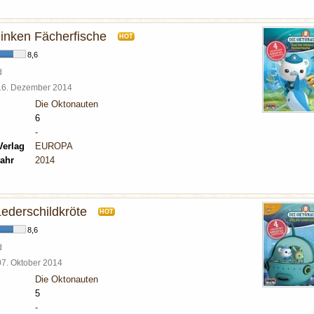
linken Fächerfische
HOT
8,6
d
16. Dezember 2014
Die Oktonauten
6
-
Verlag
EUROPA
ahr
2014
ederschildkröte
HOT
8,6
d
07. Oktober 2014
Die Oktonauten
5
-