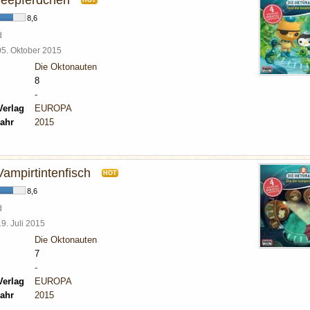
 Seepferdchen
HOT
8,6
d
05. Oktober 2015
Die Oktonauten
8
-
Verlag
EUROPA
ahr
2015
ampirtintenfisch
HOT
8,6
d
19. Juli 2015
Die Oktonauten
7
-
Verlag
EUROPA
ahr
2015