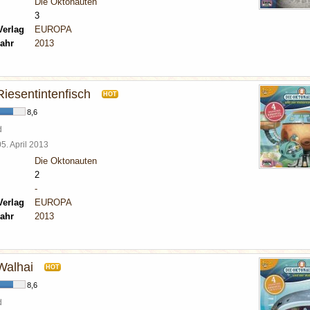
Die Oktonauten
3
Verlag
EUROPA
ahr
2013
iesentintenfisch
HOT
8,6
d
05. April 2013
Die Oktonauten
2
-
Verlag
EUROPA
ahr
2013
Walhai
HOT
8,6
d