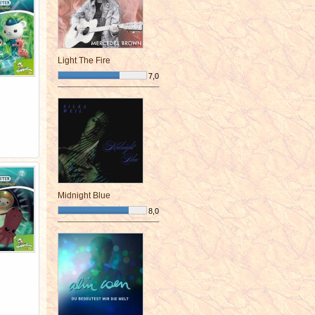
Light The Fire
7,0
¯¯¯¯¯¯¯¯¯¯¯¯¯¯¯¯¯¯¯¯¯¯¯¯
Midnight Blue
8,0
¯¯¯¯¯¯¯¯¯¯¯¯¯¯¯¯¯¯¯¯¯¯¯¯