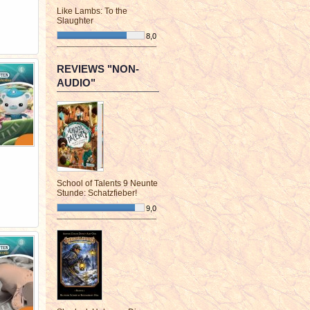
Like Lambs: To the
Slaughter
8,0
¯¯¯¯¯¯¯¯¯¯¯¯¯¯¯¯¯¯¯¯¯¯¯¯
REVIEWS "NON-
AUDIO"
School of Talents 9 Neunte
Stunde: Schatzfieber!
9,0
¯¯¯¯¯¯¯¯¯¯¯¯¯¯¯¯¯¯¯¯¯¯¯¯