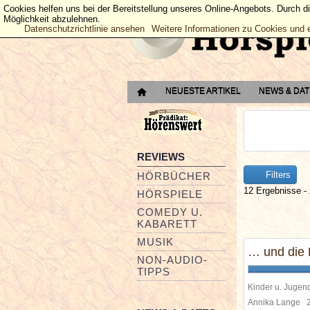
Cookies helfen uns bei der Bereitstellung unseres Online-Angebots. Durch d
Möglichkeit abzulehnen.
Datenschutzrichtlinie ansehen
Weitere Informationen zu Cookies und 
NEUESTE ARTIKEL
NEWS & DA
REVIEWS
Filters
HÖRBÜCHER
12 Ergebnisse - 
HÖRSPIELE
COMEDY U.
KABARETT
MUSIK
… und die 
NON-AUDIO-
TIPPS
Kinder u. Jugen
Annika Lange