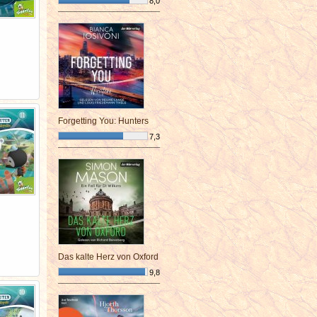
8,0
¯¯¯¯¯¯¯¯¯¯¯¯¯¯¯¯¯¯¯¯¯¯¯¯
Forgetting You: Hunters
7,3
¯¯¯¯¯¯¯¯¯¯¯¯¯¯¯¯¯¯¯¯¯¯¯¯
Das kalte Herz von Oxford
9,8
¯¯¯¯¯¯¯¯¯¯¯¯¯¯¯¯¯¯¯¯¯¯¯¯