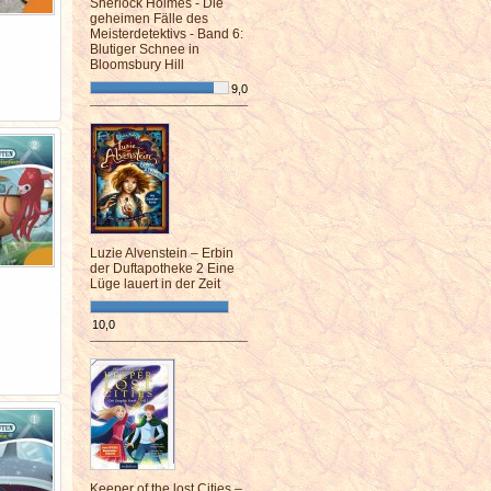
Sherlock Holmes - Die
geheimen Fälle des
Meisterdetektivs - Band 6:
Blutiger Schnee in
Bloomsbury Hill
9,0
¯¯¯¯¯¯¯¯¯¯¯¯¯¯¯¯¯¯¯¯¯¯¯¯
Luzie Alvenstein – Erbin
der Duftapotheke 2 Eine
Lüge lauert in der Zeit
10,0
¯¯¯¯¯¯¯¯¯¯¯¯¯¯¯¯¯¯¯¯¯¯¯¯
Keeper of the lost Cities –