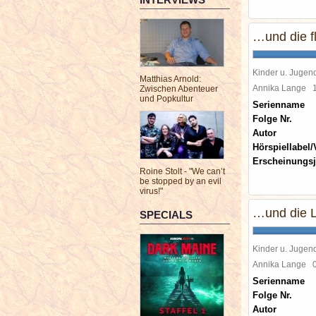
…und die f
Kinder u. Jugen
Matthias Arnold:
Annika Lange
Zwischen Abenteuer
und Popkultur
Serienname
Folge Nr.
Autor
Hörspiellabel/
Erscheinungsj
Roine Stolt - "We can’t
be stopped by an evil
virus!"
…und die L
SPECIALS
Kinder u. Jugen
Annika Lange
Serienname
Folge Nr.
Autor