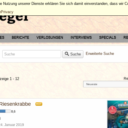
ie Nutzung unserer Dienste erklären Sie sich damit einverstanden, dass wir 
ePrivacy
TES
BERICHTE
VERLOSUNGEN
INTERVIEWS
SPECIALS
RE
Erweiterte Suche
Suche
zeige 1 - 12
Re
Riesenkrabbe
HOT
8,6
d
24. Januar 2019