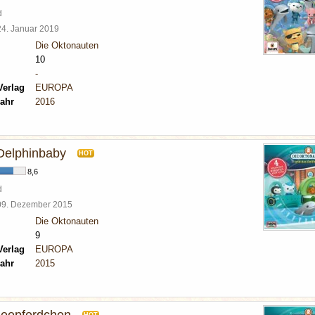
d
24. Januar 2019
Die Oktonauten
10
-
Verlag
EUROPA
ahr
2016
 Delphinbaby
HOT
8,6
d
09. Dezember 2015
Die Oktonauten
9
Verlag
EUROPA
ahr
2015