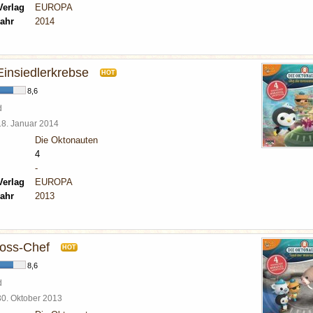
Verlag
EUROPA
ahr
2014
 Einsiedlerkrebse
HOT
8,6
d
18. Januar 2014
Die Oktonauten
4
-
Verlag
EUROPA
ahr
2013
oss-Chef
HOT
8,6
d
30. Oktober 2013