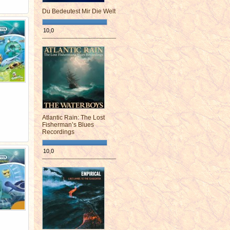
Du Bedeutest Mir Die Welt
10,0
¯¯¯¯¯¯¯¯¯¯¯¯¯¯¯¯¯¯¯¯¯¯¯¯
Atlantic Rain: The Lost
Fisherman’s Blues
Recordings
10,0
¯¯¯¯¯¯¯¯¯¯¯¯¯¯¯¯¯¯¯¯¯¯¯¯