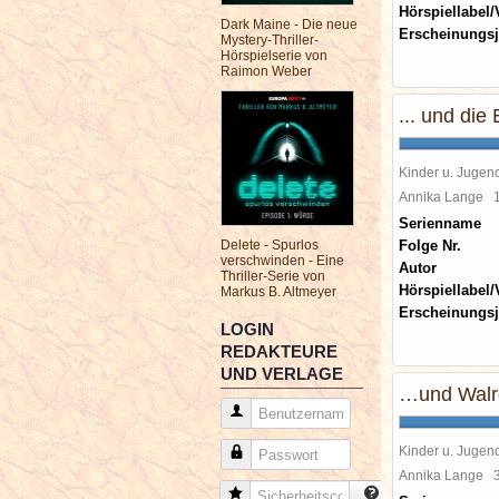
Hörspiellabel/
Dark Maine - Die neue
Erscheinungsj
Mystery-Thriller-
Hörspielserie von
Raimon Weber
... und die
Kinder u. Jugen
Annika Lange
Serienname
Delete - Spurlos
Folge Nr.
verschwinden - Eine
Autor
Thriller-Serie von
Hörspiellabel/
Markus B. Altmeyer
Erscheinungsj
LOGIN
REDAKTEURE
UND VERLAGE
…und Walr
Benutzername
Kinder u. Jugen
Passwort
Annika Lange
Sicherheitscode