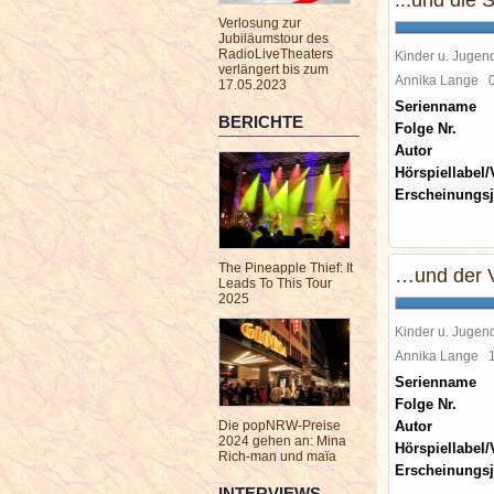
...und die
Verlosung zur
Jubiläumstour des
RadioLiveTheaters
Kinder u. Jugen
verlängert bis zum
Annika Lange
17.05.2023
Serienname
BERICHTE
Folge Nr.
Autor
Hörspiellabel/
Erscheinungsj
The Pineapple Thief: It
…und der V
Leads To This Tour
2025
Kinder u. Jugen
Annika Lange
Serienname
Folge Nr.
Die popNRW-Preise
Autor
2024 gehen an: Mina
Hörspiellabel/
Rich-man und maïa
Erscheinungsj
INTERVIEWS