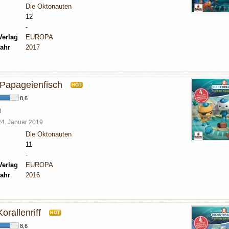
Die Oktonauten
12
-
Verlag
EUROPA
ahr
2017
Papageienfisch
HOT
8,6
d
24. Januar 2019
Die Oktonauten
11
-
Verlag
EUROPA
ahr
2016
orallenriff
HOT
8,6