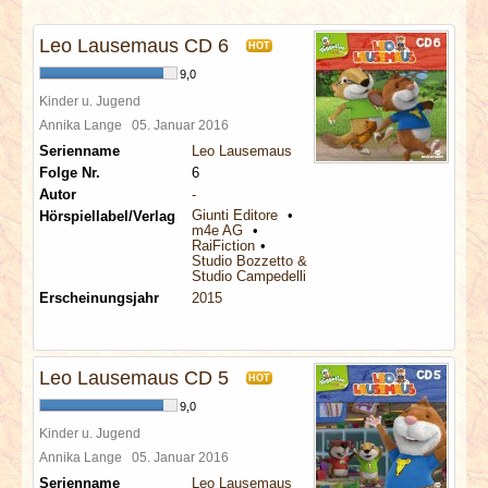
INTERVIEWS
Leo Lausemaus CD 6
HOT
SPECIALS
9,0
Kinder u. Jugend
REDAKTION
Annika Lange
05. Januar 2016
Serienname
Leo Lausemaus
Folge Nr.
6
LINKS
Autor
-
Giunti Editore
Hörspiellabel/Verlag
m4e AG
ARCHIV
RaiFiction
Studio Bozzetto & Co
Studio Campedelli
Erscheinungsjahr
2015
Leo Lausemaus CD 5
HOT
9,0
Kinder u. Jugend
Annika Lange
05. Januar 2016
Serienname
Leo Lausemaus