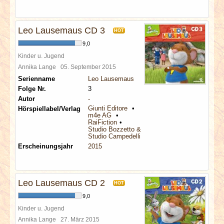
Leo Lausemaus CD 3
HOT
9,0
Kinder u. Jugend
Annika Lange
05. September 2015
Serienname
Leo Lausemaus
Folge Nr.
3
Autor
-
Giunti Editore
Hörspiellabel/Verlag
m4e AG
RaiFiction
Studio Bozzetto & Co
Studio Campedelli
Erscheinungsjahr
2015
Leo Lausemaus CD 2
HOT
9,0
Kinder u. Jugend
Annika Lange
27. März 2015