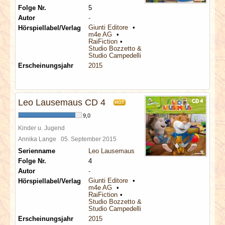
Folge Nr.
5
Autor
-
Giunti Editore
Hörspiellabel/Verlag
m4e AG
RaiFiction
Studio Bozzetto & Co
Studio Campedelli
Erscheinungsjahr
2015
Leo Lausemaus CD 4
HOT
9,0
Kinder u. Jugend
Annika Lange
05. September 2015
Serienname
Leo Lausemaus
Folge Nr.
4
Autor
-
Giunti Editore
Hörspiellabel/Verlag
m4e AG
RaiFiction
Studio Bozzetto & Co
Studio Campedelli
Erscheinungsjahr
2015