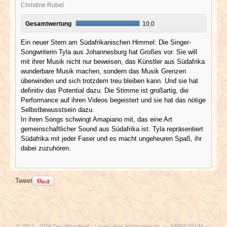
Christine Rubel
Gesamtwertung
10,0
Ein neuer Stern am Südafrikanischen Himmel: Die Singer-
Songwriterin Tyla aus Johannesburg hat Großes vor. Sie will
mit ihrer Musik nicht nur beweisen, das Künstler aus Südafrika
wunderbare Musik machen, sondern das Musik Grenzen
überwinden und sich trotzdem treu bleiben kann. Und sie hat
definitiv das Potential dazu. Die Stimme ist großartig, die
Performance auf ihren Videos begeistert und sie hat das nötige
Selbstbewusstsein dazu.
In ihren Songs schwingt Amapiano mit, das eine Art
gemeinschaftlicher Sound aus Südafrika ist. Tyla repräsentiert
Südafrika mit jeder Faser und es macht ungeheuren Spaß, ihr
dabei zuzuhören.
Tweet
© 2002 - 2026 Der Hörspiegel - Lesen, was hörenswert ist. ---
IMPRESSUM
---