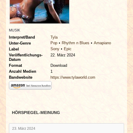
INTERVIEWS
SPECIALS
MUSIK
REDAKTION
Interpret/Band
Tyla
Pop
Rhythm n Blues
Amapiano
Unter-Genre
Sony
Epic
LINKS
Label
Veröffentlichungs-
22. März 2024
Datum
ARCHIV
Format
Download
Anzahl Medien
1
Bandwebsite
https://www.tylaworld.com
HÖRSPIEGEL-MEINUNG
23. März 2024