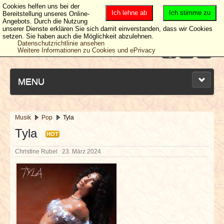
Cookies helfen uns bei der
Ich lehne ab
Ich stimme zu
Bereitstellung unseres Online-
Angebots. Durch die Nutzung
unserer Dienste erklären Sie sich damit einverstanden, dass wir Cookies
setzen. Sie haben auch die Möglichkeit abzulehnen.
Datenschutzrichtlinie ansehen
Weitere Informationen zu Cookies und ePrivacy
MENU
Musik
Pop
Tyla
NEUESTE ARTIKEL
Tyla
HOT
Christine Rubel
23. März 2024
NEWS & DATES
BERICHTE
VERLOSUNGEN