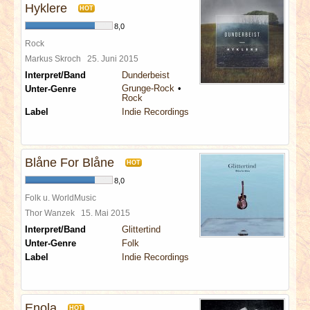
Hyklere
HOT
8,0
Rock
Markus Skroch
25. Juni 2015
Interpret/Band
Dunderbeist
Grunge-Rock
Unter-Genre
Rock
Label
Indie Recordings
Blåne For Blåne
HOT
8,0
Folk u. WorldMusic
Thor Wanzek
15. Mai 2015
Interpret/Band
Glittertind
Unter-Genre
Folk
Label
Indie Recordings
Enola
HOT