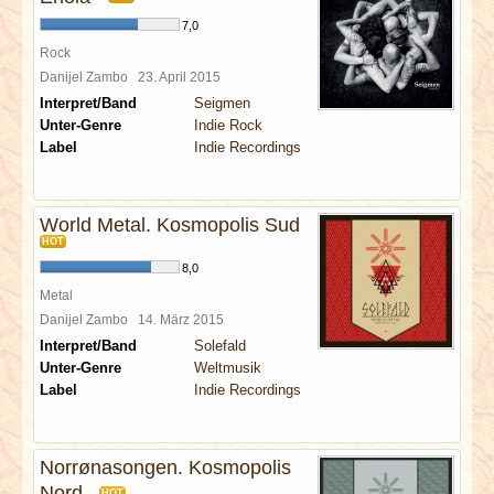
7,0
Rock
Danijel Zambo
23. April 2015
Interpret/Band
Seigmen
Unter-Genre
Indie Rock
Label
Indie Recordings
World Metal. Kosmopolis Sud
HOT
8,0
Metal
Danijel Zambo
14. März 2015
Interpret/Band
Solefald
Unter-Genre
Weltmusik
Label
Indie Recordings
Norrønasongen. Kosmopolis
Nord
HOT