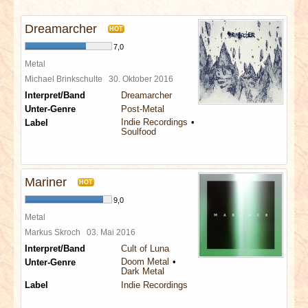
INTERVIEWS
Dreamarcher
HOT
SPECIALS
7,0
Metal
REDAKTION
Michael Brinkschulte
30. Oktober 2016
Interpret/Band
Dreamarcher
Unter-Genre
Post-Metal
LINKS
Indie Recordings
Label
Soulfood
ARCHIV
Mariner
HOT
9,0
Metal
Markus Skroch
03. Mai 2016
Interpret/Band
Cult of Luna
Doom Metal
Unter-Genre
Dark Metal
Label
Indie Recordings