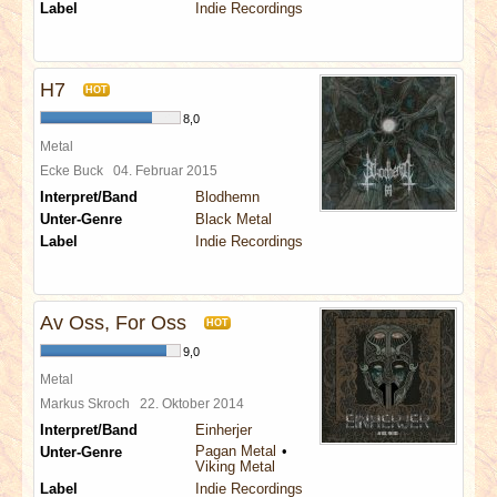
Label
Indie Recordings
H7
HOT
8,0
Metal
Ecke Buck
04. Februar 2015
Interpret/Band
Blodhemn
Unter-Genre
Black Metal
Label
Indie Recordings
Av Oss, For Oss
HOT
9,0
Metal
Markus Skroch
22. Oktober 2014
Interpret/Band
Einherjer
Pagan Metal
Unter-Genre
Viking Metal
Label
Indie Recordings