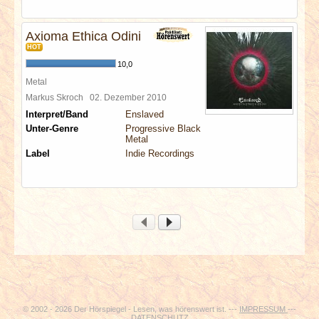
Axioma Ethica Odini
HOT
10,0
Metal
Markus Skroch
02. Dezember 2010
Interpret/Band
Enslaved
Unter-Genre
Progressive Black
Metal
Label
Indie Recordings
© 2002 - 2026 Der Hörspiegel - Lesen, was hörenswert ist. ---
IMPRESSUM
---
DATENSCHUTZ