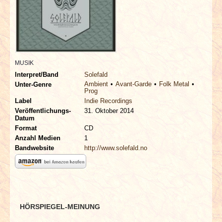
INTERVIEWS
SPECIALS
REDAKTION
MUSIK
Interpret/Band
Solefald
LINKS
Ambient
Avant-Garde
Folk Metal
Unter-Genre
Prog
Label
Indie Recordings
ARCHIV
Veröffentlichungs-
31. Oktober 2014
Datum
Format
CD
Anzahl Medien
1
Bandwebsite
http://www.solefald.no
HÖRSPIEGEL-MEINUNG