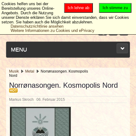
Cookies helfen uns bei der
Ich lehne ab
Ich stimme zu
Bereitstellung unseres Online-
Angebots. Durch die Nutzung
unserer Dienste erklären Sie sich damit einverstanden, dass wir Cookies
setzen. Sie haben auch die Möglichkeit abzulehnen.
Datenschutzrichtlinie ansehen
Weitere Informationen zu Cookies und ePrivacy
MENU
Musik
Metal
Norrønasongen. Kosmopolis
Nord
NEUESTE ARTIKEL
Norrønasongen. Kosmopolis Nord
HOT
NEWS & DATES
Markus Skroch
06. Februar 2015
BERICHTE
VERLOSUNGEN