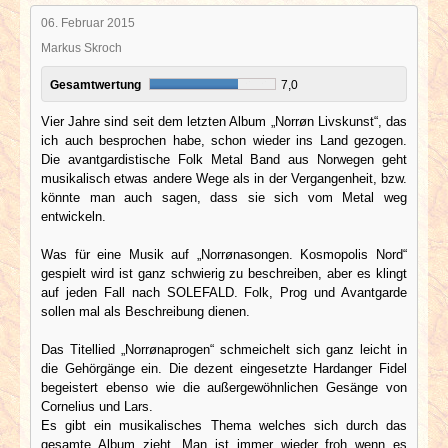
06. Februar 2015
Markus Skroch
Gesamtwertung
7,0
Vier Jahre sind seit dem letzten Album „Norrøn Livskunst“, das
ich auch besprochen habe, schon wieder ins Land gezogen.
Die avantgardistische Folk Metal Band aus Norwegen geht
musikalisch etwas andere Wege als in der Vergangenheit, bzw.
könnte man auch sagen, dass sie sich vom Metal weg
entwickeln.
Was für eine Musik auf „Norrønasongen. Kosmopolis Nord“
gespielt wird ist ganz schwierig zu beschreiben, aber es klingt
auf jeden Fall nach SOLEFALD. Folk, Prog und Avantgarde
sollen mal als Beschreibung dienen.
Das Titellied „Norrønaprogen“ schmeichelt sich ganz leicht in
die Gehörgänge ein. Die dezent eingesetzte Hardanger Fidel
begeistert ebenso wie die außergewöhnlichen Gesänge von
Cornelius und Lars.
Es gibt ein musikalisches Thema welches sich durch das
gesamte Album zieht. Man ist immer wieder froh wenn es