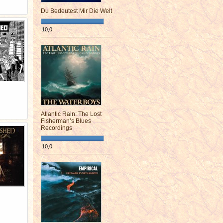
Du Bedeutest Mir Die Welt
10,0
¯¯¯¯¯¯¯¯¯¯¯¯¯¯¯¯¯¯¯¯¯¯¯¯
Atlantic Rain: The Lost
Fisherman’s Blues
Recordings
10,0
¯¯¯¯¯¯¯¯¯¯¯¯¯¯¯¯¯¯¯¯¯¯¯¯