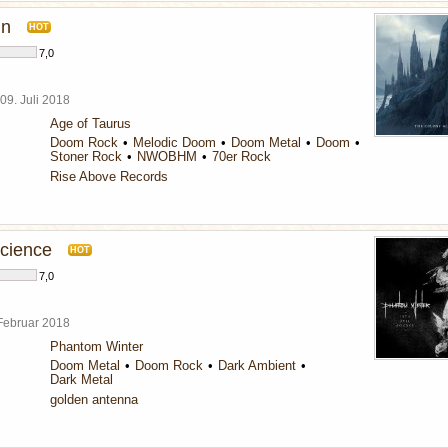
in
HOT
7,0
09. Juli 2018
Age of Taurus
Doom Rock
Melodic Doom
Doom Metal
Doom
Stoner Rock
NWOBHM
70er Rock
Rise Above Records
Science
HOT
7,0
 Februar 2018
Phantom Winter
Doom Metal
Doom Rock
Dark Ambient
Dark Metal
golden antenna