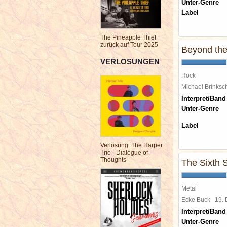
Unter-Genre
Label
The Pineapple Thief
zurück auf Tour 2025
Beyond the
VERLOSUNGEN
Rock
Michael Brinks
Interpret/Band
Unter-Genre
Label
Verlosung: The Harper
Trio - Dialogue of
Thoughts
The Sixth 
Metal
Ecke Buck
19.
Interpret/Band
Unter-Genre