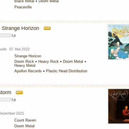
Black Metal
Doom Metal
Peaceville
 Strange Horizon
HOT
7,0
chulte
07. Mai 2022
Strange Horizon
Doom Rock
Heavy Rock
Doom Metal
Heavy Metal
Apollon Records
Plastic Head Distribution
Storm
HOT
7,0
 Dezember 2021
Count Raven
Doom Metal