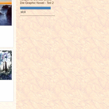
Die Graphic Novel - Teil 2
10,0
¯¯¯¯¯¯¯¯¯¯¯¯¯¯¯¯¯¯¯¯¯¯¯¯