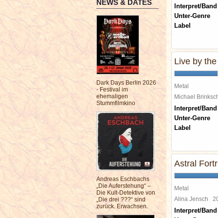
NEWS & DATES
Interpret/Band
Unter-Genre
Label
Live by th
Dark Days Berlin 2026
Metal
- Festival im
ehemaligen
Michael Brinks
Stummfilmkino
Interpret/Band
Unter-Genre
Label
Astral Fort
Andreas Eschbachs
„Die Auferstehung“ –
Metal
Die Kult-Detektive von
Alina Jensch
2
„Die drei ???“ sind
zurück. Erwachsen.
Interpret/Band