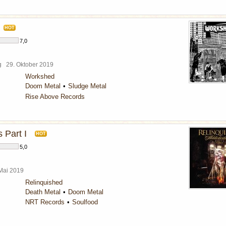
HOT
7,0
rg
29. Oktober 2019
Workshed
Doom Metal
Sludge Metal
Rise Above Records
s Part I
HOT
5,0
 Mai 2019
Relinquished
Death Metal
Doom Metal
NRT Records
Soulfood