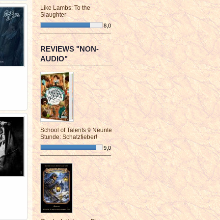
Like Lambs: To the
Slaughter
8,0
¯¯¯¯¯¯¯¯¯¯¯¯¯¯¯¯¯¯¯¯¯¯¯¯
REVIEWS "NON-
AUDIO"
School of Talents 9 Neunte
Stunde: Schatzfieber!
9,0
¯¯¯¯¯¯¯¯¯¯¯¯¯¯¯¯¯¯¯¯¯¯¯¯