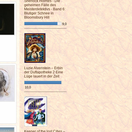
Sherlock Holmes - Die
geheimen Fälle des
Meisterdetektivs - Band 6:
Blutiger Schnee in
Bloomsbury Hill
9,0
¯¯¯¯¯¯¯¯¯¯¯¯¯¯¯¯¯¯¯¯¯¯¯¯
Luzie Alvenstein – Erbin
der Duftapotheke 2 Eine
Lüge lauert in der Zeit
10,0
¯¯¯¯¯¯¯¯¯¯¯¯¯¯¯¯¯¯¯¯¯¯¯¯
Keeper of the lost Cities –