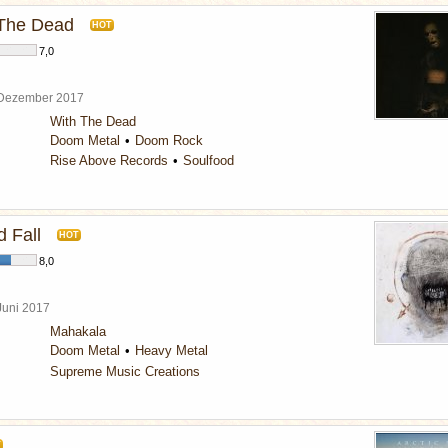
 The Dead
HOT
7,0
 Dezember 2017
With The Dead
Doom Metal
Doom Rock
Rise Above Records
Soulfood
 Fall
HOT
8,0
 Juni 2017
Mahakala
Doom Metal
Heavy Metal
Supreme Music Creations
T