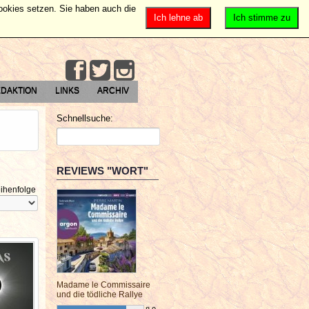
Cookies setzen. Sie haben auch die
Ich lehne ab
Ich stimme zu
DAKTION
LINKS
ARCHIV
Schnellsuche:
REVIEWS "WORT"
ihenfolge
Madame le Commissaire
und die tödliche Rallye