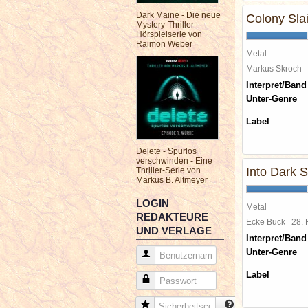
Dark Maine - Die neue
Colony Sla
Mystery-Thriller-
Hörspielserie von
Raimon Weber
Metal
Markus Skroch
Interpret/Band
Unter-Genre
Label
Delete - Spurlos
verschwinden - Eine
Into Dark 
Thriller-Serie von
Markus B. Altmeyer
LOGIN
Metal
REDAKTEURE
Ecke Buck
28.
UND VERLAGE
Interpret/Band
Unter-Genre
Benutzername
Label
Passwort
Sicherheitscode