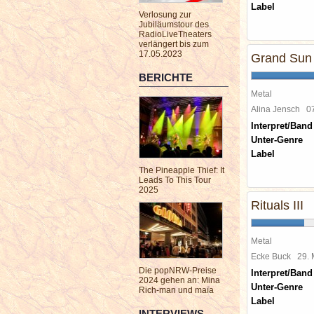
Label
Verlosung zur
Jubiläumstour des
RadioLiveTheaters
verlängert bis zum
17.05.2023
Grand Sun 
BERICHTE
Metal
Alina Jensch
0
Interpret/Band
Unter-Genre
Label
The Pineapple Thief: It
Leads To This Tour
2025
Rituals III
Metal
Ecke Buck
29.
Die popNRW-Preise
Interpret/Band
2024 gehen an: Mina
Unter-Genre
Rich-man und maïa
Label
INTERVIEWS