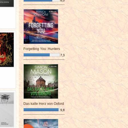
8,0
¯¯¯¯¯¯¯¯¯¯¯¯¯¯¯¯¯¯¯¯¯¯¯¯
Forgetting You: Hunters
7,3
¯¯¯¯¯¯¯¯¯¯¯¯¯¯¯¯¯¯¯¯¯¯¯¯
Das kalte Herz von Oxford
9,8
¯¯¯¯¯¯¯¯¯¯¯¯¯¯¯¯¯¯¯¯¯¯¯¯