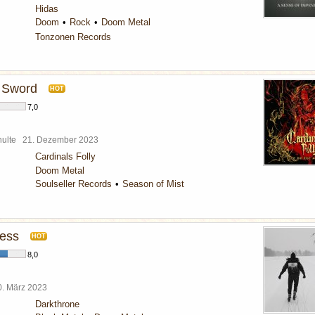
Hidas
Doom
Rock
Doom Metal
Tonzonen Records
e Sword
HOT
7,0
chulte
21. Dezember 2023
Cardinals Folly
Doom Metal
Soulseller Records
Season of Mist
ress
HOT
8,0
0. März 2023
Darkthrone