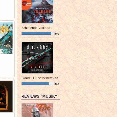
Schlafende Vulkane
9,0
¯¯¯¯¯¯¯¯¯¯¯¯¯¯¯¯¯¯¯¯¯¯¯¯
Blood – Du sollst bereuen
8,3
¯¯¯¯¯¯¯¯¯¯¯¯¯¯¯¯¯¯¯¯¯¯¯¯
REVIEWS "MUSIK"