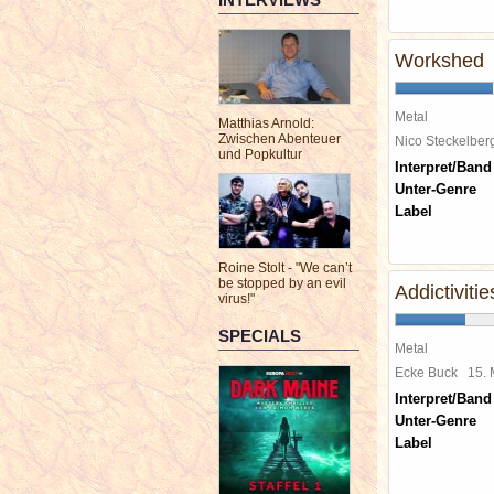
Workshed
Metal
Matthias Arnold:
Zwischen Abenteuer
Nico Steckelbe
und Popkultur
Interpret/Band
Unter-Genre
Label
Roine Stolt - "We can’t
be stopped by an evil
Addictivitie
virus!"
SPECIALS
Metal
Ecke Buck
15.
Interpret/Band
Unter-Genre
Label