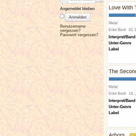
Love With
Angemeldet bleiben
Anmelden
Metal
Benutzername
Ecke Buck
02.
vergessen?
Passwort vergessen?
Interpret/Band
Unter-Genre
Label
The Second
Metal
Ecke Buck
18.
Interpret/Band
Unter-Genre
Label
Arbors
HO