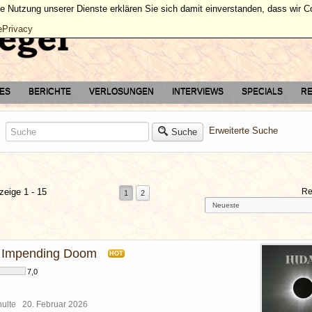
ie Nutzung unserer Dienste erklären Sie sich damit einverstanden, dass wir 
ePrivacy
TES
BERICHTE
VERLOSUNGEN
INTERVIEWS
SPECIALS
RE
Erweiterte Suche
Suche
zeige 1 - 15
Re
1
2
f Impending Doom
HOT
7,0
chulte
20. Februar 2026