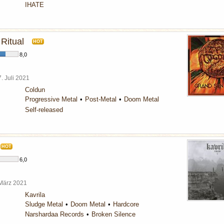
IHATE
Ritual
HOT
8,0
7. Juli 2021
Coldun
Progressive Metal
Post-Metal
Doom Metal
Self-released
HOT
6,0
 März 2021
Kavrila
Sludge Metal
Doom Metal
Hardcore
Narshardaa Records
Broken Silence