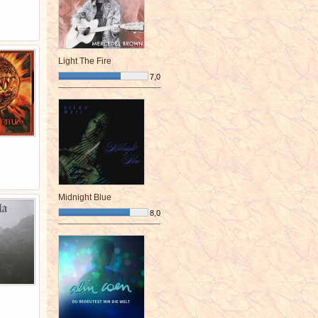
Light The Fire
7,0
¯¯¯¯¯¯¯¯¯¯¯¯¯¯¯¯¯¯¯¯¯¯¯¯
Midnight Blue
8,0
¯¯¯¯¯¯¯¯¯¯¯¯¯¯¯¯¯¯¯¯¯¯¯¯