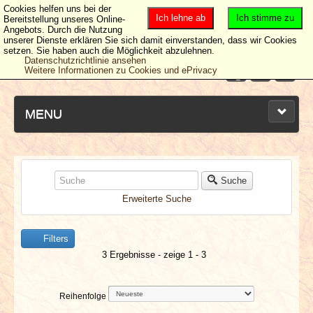
Cookies helfen uns bei der
Ich lehne ab
Ich stimme zu
Bereitstellung unseres Online-
Angebots. Durch die Nutzung
unserer Dienste erklären Sie sich damit einverstanden, dass wir Cookies
setzen. Sie haben auch die Möglichkeit abzulehnen.
Datenschutzrichtlinie ansehen
Weitere Informationen zu Cookies und ePrivacy
MENU
NEUESTE ARTIKEL
Suche
Erweiterte Suche
NEWS & DATES
Filters
BERICHTE
3 Ergebnisse - zeige 1 - 3
VERLOSUNGEN
Reihenfolge