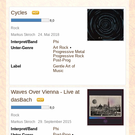
INTERVIEWS
Cycles
HOT
SPECIALS
8,0
Rock
REDAKTION
Markus Skroch
24. Mai 2018
Interpret/Band
Phi
Art Rock
Unter-Genre
LINKS
Progressive Metal
Progressive Rock
Post-Prog
ARCHIV
Label
Gentle Art of
Music
Waves Over Vienna - Live at
dasBach
HOT
8,0
Rock
Markus Skroch
29. September 2015
Interpret/Band
Phi
Post-Prog
Unter-Genre