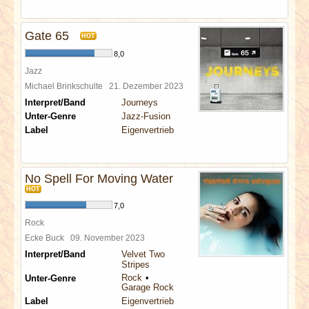
Gate 65
HOT
8,0
Jazz
Michael Brinkschulte
21. Dezember 2023
Interpret/Band
Journeys
Unter-Genre
Jazz-Fusion
Label
Eigenvertrieb
No Spell For Moving Water
HOT
7,0
Rock
Ecke Buck
09. November 2023
Interpret/Band
Velvet Two
Stripes
Rock
Unter-Genre
Garage Rock
Label
Eigenvertrieb