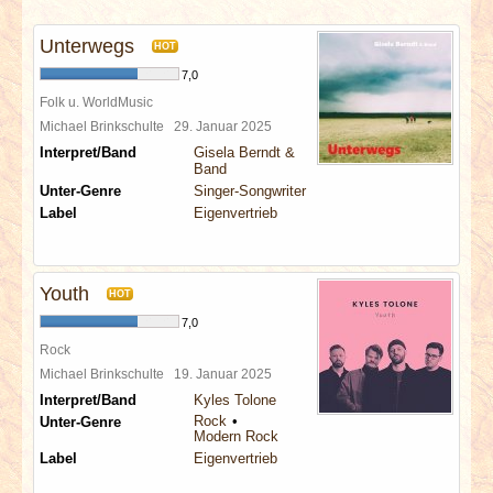
INTERVIEWS
Unterwegs
HOT
SPECIALS
7,0
Folk u. WorldMusic
REDAKTION
Michael Brinkschulte
29. Januar 2025
Interpret/Band
Gisela Berndt &
Band
LINKS
Unter-Genre
Singer-Songwriter
Label
Eigenvertrieb
ARCHIV
Youth
HOT
7,0
Rock
Michael Brinkschulte
19. Januar 2025
Interpret/Band
Kyles Tolone
Rock
Unter-Genre
Modern Rock
Label
Eigenvertrieb