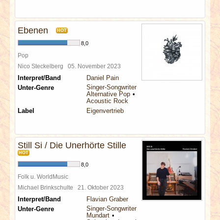
Ebenen
HOT
8,0
Pop
Nico Steckelberg
05. November 2023
Interpret/Band
Daniel Pain
Singer-Songwriter
Unter-Genre
Alternative Pop
Acoustic Rock
Label
Eigenvertrieb
Still Si / Die Unerhörte Stille
HOT
8,0
Folk u. WorldMusic
Michael Brinkschulte
21. Oktober 2023
Interpret/Band
Flavian Graber
Singer-Songwriter
Unter-Genre
Mundart