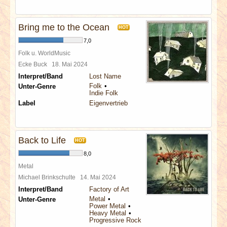
Bring me to the Ocean
HOT
7,0
Folk u. WorldMusic
Ecke Buck
18. Mai 2024
Interpret/Band
Lost Name
Folk
Unter-Genre
Indie Folk
Label
Eigenvertrieb
Back to Life
HOT
8,0
Metal
Michael Brinkschulte
14. Mai 2024
Interpret/Band
Factory of Art
Metal
Unter-Genre
Power Metal
Heavy Metal
Progressive Rock