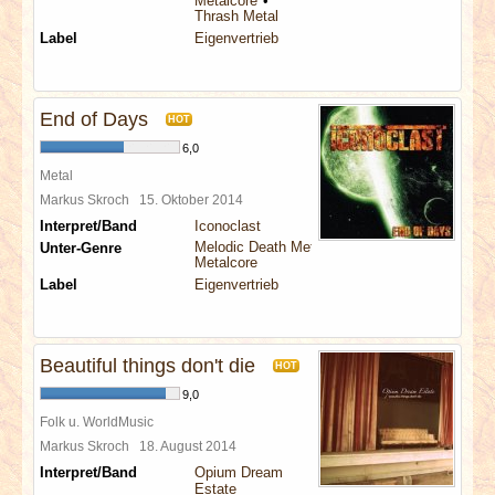
Metalcore
Thrash Metal
Label
Eigenvertrieb
End of Days
HOT
6,0
Metal
Markus Skroch
15. Oktober 2014
Interpret/Band
Iconoclast
Melodic Death Metal
Unter-Genre
Metalcore
Label
Eigenvertrieb
Beautiful things don't die
HOT
9,0
Folk u. WorldMusic
Markus Skroch
18. August 2014
Interpret/Band
Opium Dream
Estate