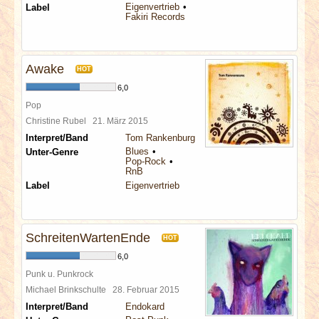
Eigenvertrieb
Label
Fakiri Records
Awake
HOT
6,0
Pop
Christine Rubel
21. März 2015
Interpret/Band
Tom Rankenburg
Blues
Unter-Genre
Pop-Rock
RnB
Label
Eigenvertrieb
SchreitenWartenEnde
HOT
6,0
Punk u. Punkrock
Michael Brinkschulte
28. Februar 2015
Interpret/Band
Endokard