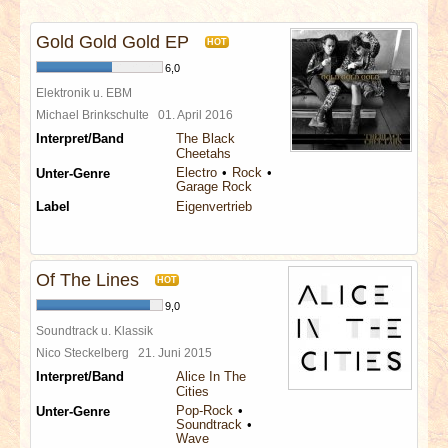
INTERVIEWS
Gold Gold Gold EP
HOT
SPECIALS
6,0
Elektronik u. EBM
REDAKTION
Michael Brinkschulte
01. April 2016
Interpret/Band
The Black
Cheetahs
LINKS
Electro
Rock
Unter-Genre
Garage Rock
Label
Eigenvertrieb
ARCHIV
Of The Lines
HOT
9,0
Soundtrack u. Klassik
Nico Steckelberg
21. Juni 2015
Interpret/Band
Alice In The
Cities
Pop-Rock
Unter-Genre
Soundtrack
Wave