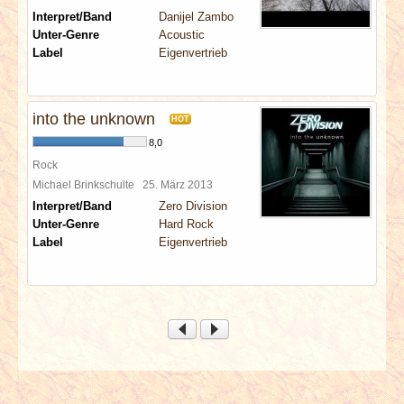
Interpret/Band
Danijel Zambo
Unter-Genre
Acoustic
Label
Eigenvertrieb
into the unknown
HOT
8,0
Rock
Michael Brinkschulte
25. März 2013
Interpret/Band
Zero Division
Unter-Genre
Hard Rock
Label
Eigenvertrieb