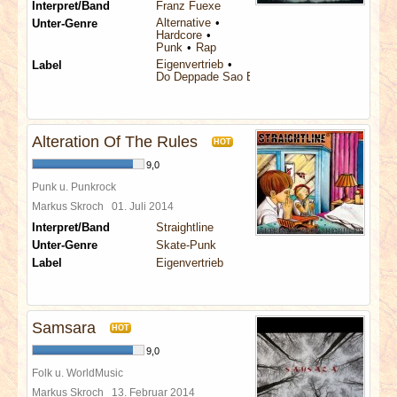
Interpret/Band
Franz Fuexe
Alternative
Unter-Genre
Hardcore
Punk
Rap
Eigenvertrieb
Label
Do Deppade Sao Entertainment
Alteration Of The Rules
HOT
9,0
Punk u. Punkrock
Markus Skroch
01. Juli 2014
Interpret/Band
Straightline
Unter-Genre
Skate-Punk
Label
Eigenvertrieb
Samsara
HOT
9,0
Folk u. WorldMusic
Markus Skroch
13. Februar 2014