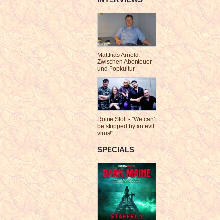
Matthias Arnold:
Zwischen Abenteuer
und Popkultur
Roine Stolt - "We can’t
be stopped by an evil
virus!"
SPECIALS