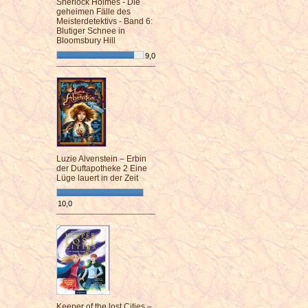
Sherlock Holmes - Die
geheimen Fälle des
Meisterdetektivs - Band 6:
Blutiger Schnee in
Bloomsbury Hill
9,0
¯¯¯¯¯¯¯¯¯¯¯¯¯¯¯¯¯¯¯¯¯¯¯¯
Luzie Alvenstein – Erbin
der Duftapotheke 2 Eine
Lüge lauert in der Zeit
10,0
¯¯¯¯¯¯¯¯¯¯¯¯¯¯¯¯¯¯¯¯¯¯¯¯
Keeper of the lost Cities –