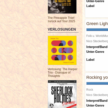
Unter-Genre
Label
The Pineapple Thief
zurück auf Tour 2025
Green Light
VERLOSUNGEN
Folk u. WorldMu
Nico Steckelbe
Interpret/Band
Unter-Genre
Label
Verlosung: The Harper
Trio - Dialogue of
Thoughts
Rocking yo
Rock
Nico Steckelbe
Interpret/Band
Unter-Genre