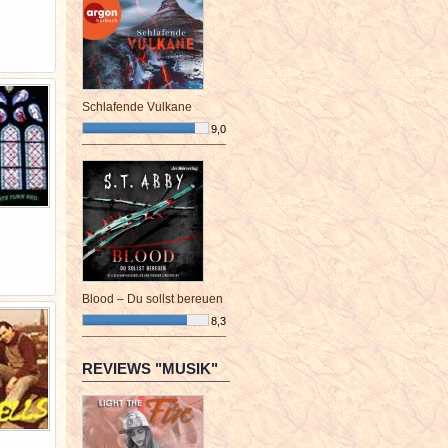
Schlafende Vulkane
9,0
¯¯¯¯¯¯¯¯¯¯¯¯¯¯¯¯¯¯¯¯¯¯¯¯
Blood – Du sollst bereuen
8,3
¯¯¯¯¯¯¯¯¯¯¯¯¯¯¯¯¯¯¯¯¯¯¯¯
REVIEWS "MUSIK"