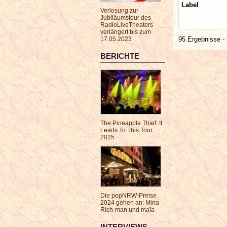
Label
Verlosung zur
Jubiläumstour des
RadioLiveTheaters
verlängert bis zum
17.05.2023
95 Ergebnisse - 
BERICHTE
The Pineapple Thief: It
Leads To This Tour
2025
Die popNRW-Preise
2024 gehen an: Mina
Rich-man und maïa
INTERVIEWS