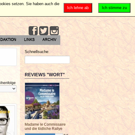
Cookies setzen. Sie haben auch die
Ich lehne ab
Ich stimme zu
DAKTION
LINKS
ARCHIV
Schnellsuche:
REVIEWS "WORT"
ihenfolge
Madame le Commissaire
und die tödliche Rallye