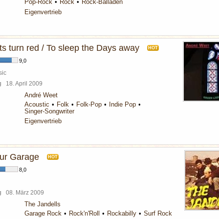
Pop-Rock
Rock
Rock-Balladen
Eigenvertrieb
s turn red / To sleep the Days away
HOT
9,0
sic
rg
18. April 2009
André Weet
Acoustic
Folk
Folk-Pop
Indie Pop
Singer-Songwriter
Eigenvertrieb
ur Garage
HOT
8,0
rg
08. März 2009
The Jandells
Garage Rock
Rock'n'Roll
Rockabilly
Surf Rock