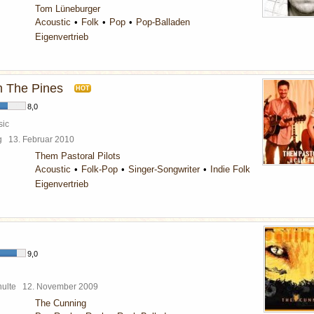
Tom Lüneburger
Acoustic
Folk
Pop
Pop-Balladen
Eigenvertrieb
m The Pines
HOT
8,0
sic
rg
13. Februar 2010
Them Pastoral Pilots
Acoustic
Folk-Pop
Singer-Songwriter
Indie Folk
Eigenvertrieb
9,0
chulte
12. November 2009
The Cunning