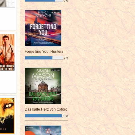
8,0
¯¯¯¯¯¯¯¯¯¯¯¯¯¯¯¯¯¯¯¯¯¯¯¯
Forgetting You: Hunters
7,3
¯¯¯¯¯¯¯¯¯¯¯¯¯¯¯¯¯¯¯¯¯¯¯¯
Das kalte Herz von Oxford
9,8
¯¯¯¯¯¯¯¯¯¯¯¯¯¯¯¯¯¯¯¯¯¯¯¯