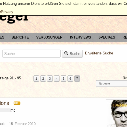
ie Nutzung unserer Dienste erklären Sie sich damit einverstanden, dass wir 
ePrivacy
TES
BERICHTE
VERLOSUNGEN
INTERVIEWS
SPECIALS
RE
Erweiterte Suche
Suche
zeige 91 - 95
Re
1
2
3
4
5
6
7
ions
HOT
7,0
chulte
15. Februar 2010