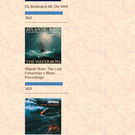
Du Bedeutest Mir Die Welt
10,0
¯¯¯¯¯¯¯¯¯¯¯¯¯¯¯¯¯¯¯¯¯¯¯¯
Atlantic Rain: The Lost
Fisherman’s Blues
Recordings
10,0
¯¯¯¯¯¯¯¯¯¯¯¯¯¯¯¯¯¯¯¯¯¯¯¯