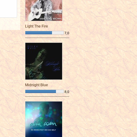
Light The Fire
7,0
¯¯¯¯¯¯¯¯¯¯¯¯¯¯¯¯¯¯¯¯¯¯¯¯
Midnight Blue
8,0
¯¯¯¯¯¯¯¯¯¯¯¯¯¯¯¯¯¯¯¯¯¯¯¯