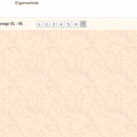
Eigenvertrieb
zeige 91 - 95
1
2
3
4
5
6
7