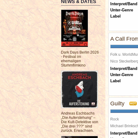
NEWS & DATES
Interpret/Band
Unter-Genre
Label
A Call Fro
Dark Days Berlin 2026
Folk u. WorldMu
- Festival im
ehemaligen
Nico Steckelbe
Stummfilmkino
Interpret/Band
Unter-Genre
Label
Guilty
HOT
Andreas Eschbachs
„Die Auferstehung“ –
Rock
Die Kult-Detektive von
Michael Brinks
„Die drei ???“ sind
zurück. Erwachsen.
Interpret/Band