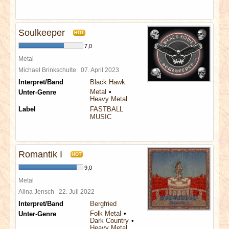
Soulkeeper
HOT
7,0
Metal
Michael Brinkschulte
07. April 2023
Interpret/Band
Black Hawk
Metal
Unter-Genre
Heavy Metal
Label
FASTBALL
MUSIC
Romantik I
HOT
9,0
Metal
Alina Jensch
22. Juli 2022
Interpret/Band
Bergfried
Folk Metal
Unter-Genre
Dark Country
Heavy Metal