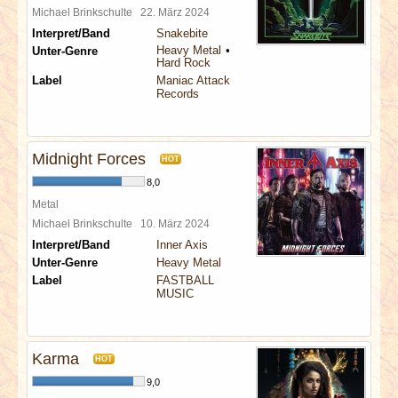
Michael Brinkschulte
22. März 2024
Interpret/Band
Snakebite
Heavy Metal
Unter-Genre
Hard Rock
Label
Maniac Attack
Records
Midnight Forces
HOT
8,0
Metal
Michael Brinkschulte
10. März 2024
Interpret/Band
Inner Axis
Unter-Genre
Heavy Metal
Label
FASTBALL
MUSIC
Karma
HOT
9,0