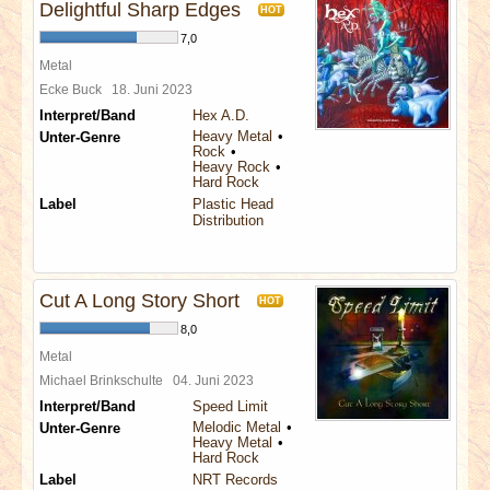
Delightful Sharp Edges
HOT
7,0
Metal
Ecke Buck
18. Juni 2023
Interpret/Band
Hex A.D.
Heavy Metal
Unter-Genre
Rock
Heavy Rock
Hard Rock
Label
Plastic Head
Distribution
Cut A Long Story Short
HOT
8,0
Metal
Michael Brinkschulte
04. Juni 2023
Interpret/Band
Speed Limit
Melodic Metal
Unter-Genre
Heavy Metal
Hard Rock
Label
NRT Records