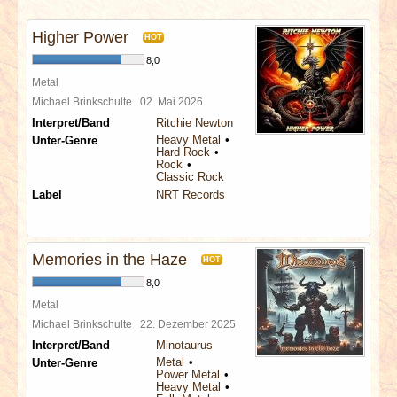
INTERVIEWS
Higher Power
HOT
SPECIALS
8,0
Metal
REDAKTION
Michael Brinkschulte
02. Mai 2026
Interpret/Band
Ritchie Newton
Heavy Metal
Unter-Genre
LINKS
Hard Rock
Rock
Classic Rock
ARCHIV
Label
NRT Records
Memories in the Haze
HOT
8,0
Metal
Michael Brinkschulte
22. Dezember 2025
Interpret/Band
Minotaurus
Metal
Unter-Genre
Power Metal
Heavy Metal