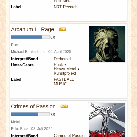
Folk Metal
Label
NRT Records
Arcanum I - Rage
HOT
8,0
Rock
Michael Brinkschulte
05. April 2025
Interpret/Band
Derherold
Rock
Unter-Genre
Heavy Metal
Kunstprojekt
Label
FASTBALL
MUSIC
Crimes of Passion
HOT
7,0
Metal
Ecke Buck
08. Juli 2024
Crimes of Passion
Interpret/Band