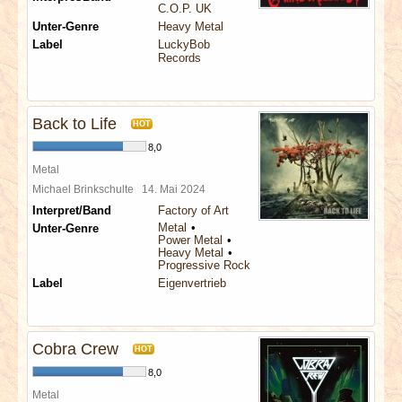
C.O.P. UK
Unter-Genre
Heavy Metal
Label
LuckyBob
Records
Back to Life
HOT
8,0
Metal
Michael Brinkschulte
14. Mai 2024
Interpret/Band
Factory of Art
Metal
Unter-Genre
Power Metal
Heavy Metal
Progressive Rock
Label
Eigenvertrieb
Cobra Crew
HOT
8,0
Metal