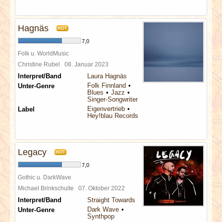
Hagnäs
HOT
7,0
Folk u. WorldMusic
Christine Rubel
08. Januar 2023
Interpret/Band
Laura Hagnäs
Folk Finnland
Unter-Genre
Blues
Jazz
Singer-Songwriter
Eigenvertrieb
Label
Hey!blau Records
Legacy
HOT
7,0
Gothic u. DarkWave
Michael Brinkschulte
07. Oktober 2022
Interpret/Band
Straight Towards
Dark Wave
Unter-Genre
Synthpop