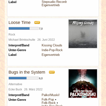
Stepsudio Records
Label
Eigenvertrieb
Loose Time
HOT
7,0
Rock
Michael Brinkschulte
26. Juni 2022
Interpret/Band
Kissing Clouds
Unter-Genre
Indie-Pop-Rock
Label
Eigenvertrieb
Bugs in the System
HOT
6,0
Alternative
Ecke Buck
26. März 2022
Interpret/Band
Palko!Muski!
Folk-Pop
Unter-Genre
Folk-Rock