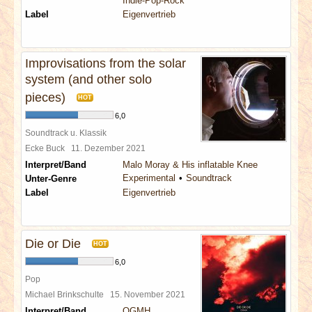
Indie-Pop-Rock
Label
Eigenvertrieb
Improvisations from the solar
system (and other solo
pieces)
HOT
6,0
Soundtrack u. Klassik
Ecke Buck
11. Dezember 2021
Interpret/Band
Malo Moray & His inflatable Knee
Experimental
Soundtrack
Unter-Genre
Label
Eigenvertrieb
Die or Die
HOT
6,0
Pop
Michael Brinkschulte
15. November 2021
Interpret/Band
OGMH