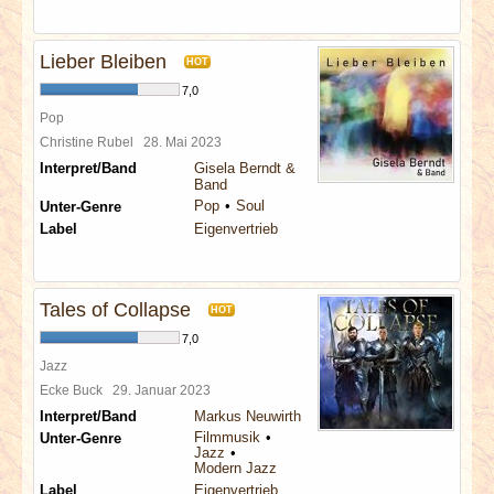
Lieber Bleiben
HOT
7,0
Pop
Christine Rubel
28. Mai 2023
Interpret/Band
Gisela Berndt &
Band
Pop
Soul
Unter-Genre
Label
Eigenvertrieb
Tales of Collapse
HOT
7,0
Jazz
Ecke Buck
29. Januar 2023
Interpret/Band
Markus Neuwirth
Filmmusik
Unter-Genre
Jazz
Modern Jazz
Label
Eigenvertrieb