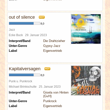
out of silence
HOT
8,0
Jazz
Ecke Buck
29. Januar 2023
Interpret/Band
Die Drahtzieher
Unter-Genre
Gypsy-Jazz
Label
Eigenvertrieb
Kapitalversagen
HOT
8,0
Punk u. Punkrock
Michael Brinkschulte
25. Januar 2023
Interpret/Band
Gisela von Hinten
(GvH)
Unter-Genre
Punkrock
Label
Eigenvertrieb