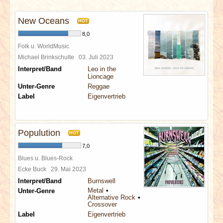
INTERVIEWS
New Oceans
HOT
SPECIALS
8,0
Folk u. WorldMusic
REDAKTION
Michael Brinkschulte
03. Juli 2023
Interpret/Band
Leo in the
Lioncage
LINKS
Unter-Genre
Reggae
Label
Eigenvertrieb
ARCHIV
Populution
HOT
7,0
Blues u. Blues-Rock
Ecke Buck
29. Mai 2023
Interpret/Band
Burnswell
Metal
Unter-Genre
Alternative Rock
Crossover
Label
Eigenvertrieb