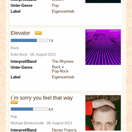
Unter-Genre
Pop
Label
Eigenvertrieb
Elevator
HOT
7,0
Rock
Ecke Buck
08. August 2021
Interpret/Band
The Rhymes
Rock
Unter-Genre
Pop-Rock
Label
Eigenvertrieb
I´m sorry you feel that way
HOT
6,0
Pop
Michael Brinkschulte
08. August 2021
Interpret/Band
Dexter Francis