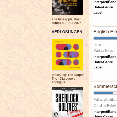
Interpret/Band
Unter-Genre
Label
The Pineapple Thief
zurück auf Tour 2025
English Elec
VERLOSUNGEN
Rock
Markus Skroch
Interpret/Band
Unter-Genre
Label
Verlosung: The Harper
Trio - Dialogue of
Thoughts
Sommersch
Folk u. WorldMu
Christine Rube
Interpret/Band
Unter-Genre