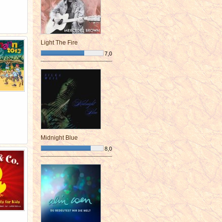
Light The Fire
7,0
¯¯¯¯¯¯¯¯¯¯¯¯¯¯¯¯¯¯¯¯¯¯¯¯
Midnight Blue
8,0
¯¯¯¯¯¯¯¯¯¯¯¯¯¯¯¯¯¯¯¯¯¯¯¯