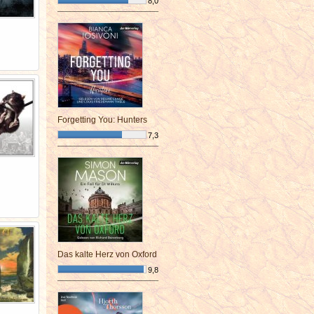
8,0
¯¯¯¯¯¯¯¯¯¯¯¯¯¯¯¯¯¯¯¯¯¯¯¯
Forgetting You: Hunters
7,3
¯¯¯¯¯¯¯¯¯¯¯¯¯¯¯¯¯¯¯¯¯¯¯¯
Das kalte Herz von Oxford
9,8
¯¯¯¯¯¯¯¯¯¯¯¯¯¯¯¯¯¯¯¯¯¯¯¯