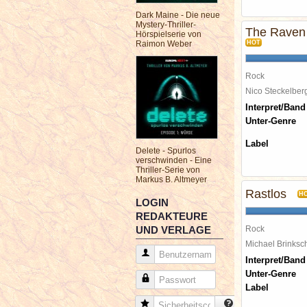
Dark Maine - Die neue
Mystery-Thriller-
The Raven 
Hörspielserie von
Raimon Weber
HOT
Rock
Nico Steckelbe
Interpret/Band
Unter-Genre
Label
Delete - Spurlos
verschwinden - Eine
Thriller-Serie von
Markus B. Altmeyer
Rastlos
H
LOGIN
REDAKTEURE
UND VERLAGE
Rock
Michael Brinks
Benutzername
Interpret/Band
Unter-Genre
Passwort
Label
Sicherheitscode