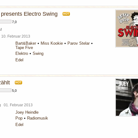
 presents Electro Swing
HOT
7,0
BM
l
10. Februar 2013
Bart&Baker
Miss Kookie
Parov Stelar
Tape Five
Elektro
Swing
Edel
ählt
HOT
5,0
rg
01. Februar 2013
Joey Heindle
Pop
Radiomusik
Edel