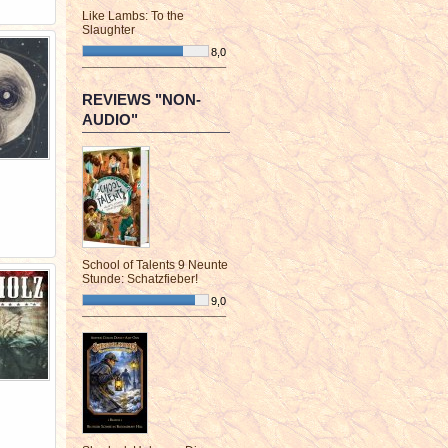
Like Lambs: To the
Slaughter
8,0
¯¯¯¯¯¯¯¯¯¯¯¯¯¯¯¯¯¯¯¯¯¯¯¯
REVIEWS "NON-
AUDIO"
School of Talents 9 Neunte
Stunde: Schatzfieber!
9,0
¯¯¯¯¯¯¯¯¯¯¯¯¯¯¯¯¯¯¯¯¯¯¯¯