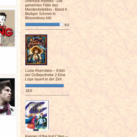
Sherlock Holmes - Die
geheimen Fälle des
Meisterdetektivs - Band 6:
Blutiger Schnee in
Bloomsbury Hill
9,0
¯¯¯¯¯¯¯¯¯¯¯¯¯¯¯¯¯¯¯¯¯¯¯¯
Luzie Alvenstein – Erbin
der Duftapotheke 2 Eine
Lüge lauert in der Zeit
10,0
¯¯¯¯¯¯¯¯¯¯¯¯¯¯¯¯¯¯¯¯¯¯¯¯
Keeper of the lost Cities –