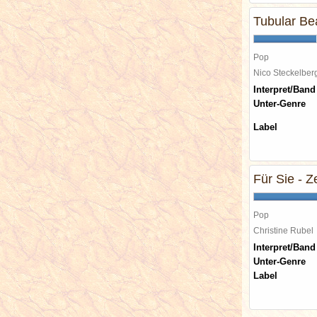
Tubular Be
Pop
Nico Steckelbe
Interpret/Band
Unter-Genre
Label
Für Sie - Z
Pop
Christine Rube
Interpret/Band
Unter-Genre
Label