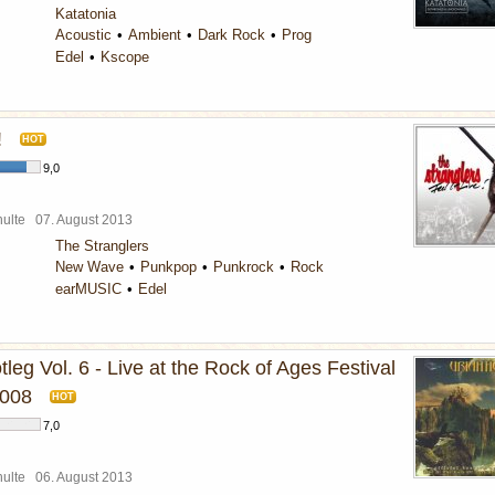
Katatonia
Acoustic
Ambient
Dark Rock
Prog
Edel
Kscope
!
HOT
9,0
chulte
07. August 2013
The Stranglers
New Wave
Punkpop
Punkrock
Rock
earMUSIC
Edel
otleg Vol. 6 - Live at the Rock of Ages Festival
008
HOT
7,0
chulte
06. August 2013