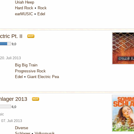
Uriah Heep
Hard Rock
Rock
earMUSIC
Edel
tric Pt. II
HOT
9,0
20. Juli 2013
Big Big Train
Progressive Rock
Edel
Giant Electric Pea
lager 2013
HOT
6,0
sic
l
07. Juli 2013
Diverse
Schlager
Volksmusik