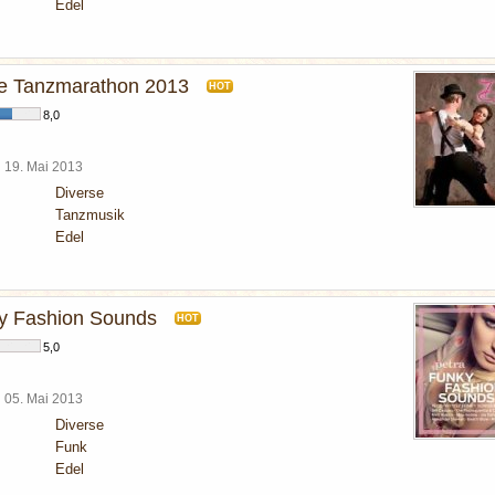
Edel
e Tanzmarathon 2013
HOT
8,0
l
19. Mai 2013
Diverse
Tanzmusik
Edel
y Fashion Sounds
HOT
5,0
l
05. Mai 2013
Diverse
Funk
Edel