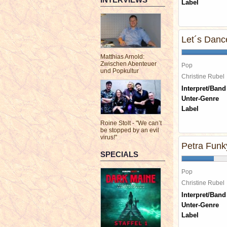
Label
Let´s Danc
Matthias Arnold:
Zwischen Abenteuer
Pop
und Popkultur
Christine Rube
Interpret/Band
Unter-Genre
Label
Roine Stolt - "We can’t
be stopped by an evil
virus!"
Petra Funk
SPECIALS
Pop
Christine Rube
Interpret/Band
Unter-Genre
Label