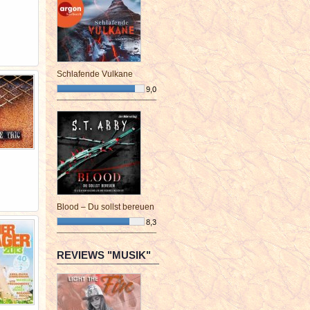
Schlafende Vulkane
9,0
¯¯¯¯¯¯¯¯¯¯¯¯¯¯¯¯¯¯¯¯¯¯¯¯
Blood – Du sollst bereuen
8,3
¯¯¯¯¯¯¯¯¯¯¯¯¯¯¯¯¯¯¯¯¯¯¯¯
REVIEWS "MUSIK"