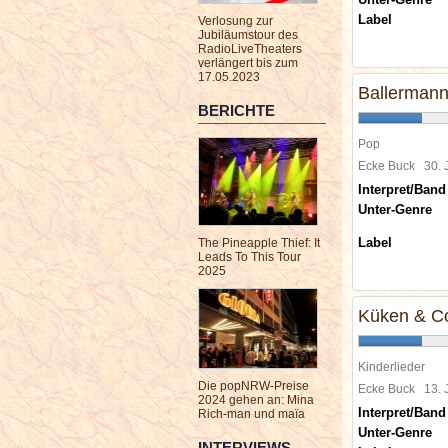
Label
Verlosung zur
Jubiläumstour des
RadioLiveTheaters
verlängert bis zum
17.05.2023
Ballerman
BERICHTE
Pop
Ecke Buck
30.
Interpret/Band
Unter-Genre
Label
The Pineapple Thief: It
Leads To This Tour
2025
Küken & Co.
Kinderlieder
Die popNRW-Preise
Ecke Buck
13.
2024 gehen an: Mina
Interpret/Band
Rich-man und maïa
Unter-Genre
INTERVIEWS