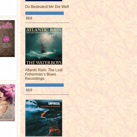
Du Bedeutest Mir Die Welt
10,0
¯¯¯¯¯¯¯¯¯¯¯¯¯¯¯¯¯¯¯¯¯¯¯¯
Atlantic Rain: The Lost
Fisherman’s Blues
Recordings
10,0
¯¯¯¯¯¯¯¯¯¯¯¯¯¯¯¯¯¯¯¯¯¯¯¯