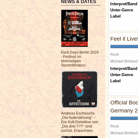
NEWS & DATES
Interpret/Band
Unter-Genre
Label
Feel it Live
Dark Days Berlin 2026
Rock
- Festival im
ehemaligen
Michael Brinks
Stummfilmkino
Interpret/Band
Unter-Genre
Label
Official Bo
Germany 2
Andreas Eschbachs
„Die Auferstehung“ –
Die Kult-Detektive von
„Die drei ???“ sind
Rock
zurück. Erwachsen.
Michael Brinks