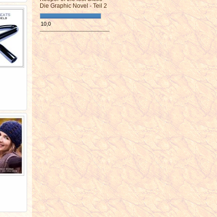
Die Graphic Novel - Teil 2
10,0
¯¯¯¯¯¯¯¯¯¯¯¯¯¯¯¯¯¯¯¯¯¯¯¯