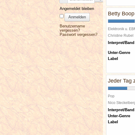
Angemeldet bleiben
Betty Boop
Anmelden
Benutzername
Elektronik u. E
vergessen?
Passwort vergessen?
Christine Rube
Interpret/Band
Unter-Genre
Label
Jeder Tag z
Pop
Nico Steckelbe
Interpret/Band
Unter-Genre
Label