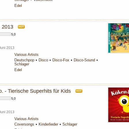
Edel
n 2013
HOT
5,0
 Juni 2013
Various Artists
Deutschpop
Disco
Disco-Fox
Disco-Sound
Schlager
Edel
 - Tierische Superhits für Kids
HOT
5,0
 Juni 2013
Various Artists
Coversongs
Kinderlieder
Schlager