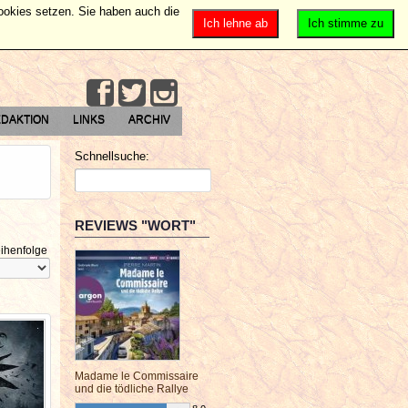
Cookies setzen. Sie haben auch die
Ich lehne ab
Ich stimme zu
DAKTION
LINKS
ARCHIV
Schnellsuche:
REVIEWS "WORT"
ihenfolge
Madame le Commissaire
und die tödliche Rallye