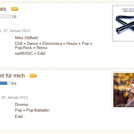
ats
HOT
7,0
rg
27. Januar 2013
Mike Oldfield
Chill
Dance
Electronica
House
Pop
Pop-Rock
Remix
earMUSIC
Edel
eit für mich
HOT
9,0
l
26. Januar 2013
Diverse
Pop
Pop-Balladen
Edel