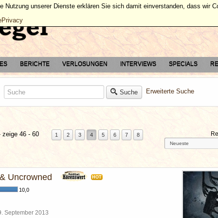
ie Nutzung unserer Dienste erklären Sie sich damit einverstanden, dass wir 
ePrivacy
TES
BERICHTE
VERLOSUNGEN
INTERVIEWS
SPECIALS
RE
Erweiterte Suche
Suche
 zeige 46 - 60
Re
1
2
3
4
5
6
7
8
 & Uncrowned
HOT
10,0
9. September 2013