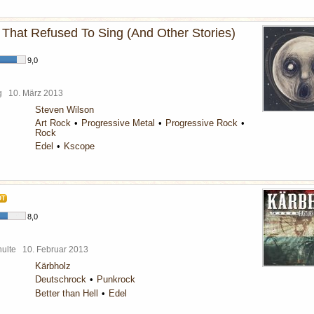
That Refused To Sing (And Other Stories)
9,0
rg
10. März 2013
Steven Wilson
Art Rock
Progressive Metal
Progressive Rock
Rock
Edel
Kscope
OT
8,0
chulte
10. Februar 2013
Kärbholz
Deutschrock
Punkrock
Better than Hell
Edel