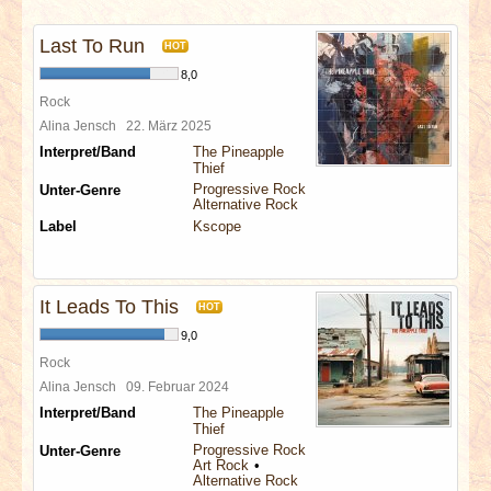
INTERVIEWS
Last To Run
HOT
SPECIALS
8,0
Rock
REDAKTION
Alina Jensch
22. März 2025
Interpret/Band
The Pineapple
Thief
LINKS
Progressive Rock
Unter-Genre
Alternative Rock
Label
Kscope
ARCHIV
It Leads To This
HOT
9,0
Rock
Alina Jensch
09. Februar 2024
Interpret/Band
The Pineapple
Thief
Progressive Rock
Unter-Genre
Art Rock
Alternative Rock