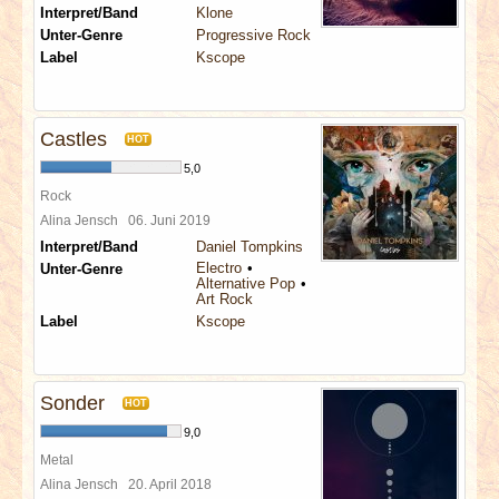
Interpret/Band
Klone
Unter-Genre
Progressive Rock
Label
Kscope
Castles
HOT
5,0
Rock
Alina Jensch
06. Juni 2019
Interpret/Band
Daniel Tompkins
Electro
Unter-Genre
Alternative Pop
Art Rock
Label
Kscope
Sonder
HOT
9,0
Metal
Alina Jensch
20. April 2018