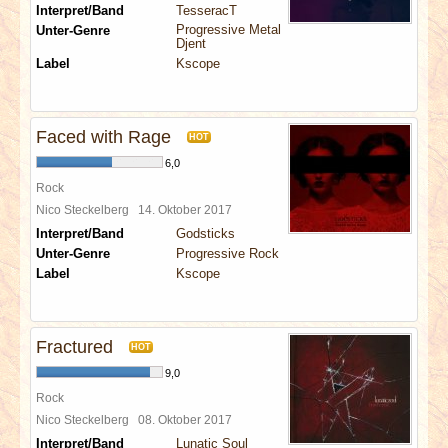
Interpret/Band
TesseracT
Progressive Metal
Unter-Genre
Djent
Label
Kscope
Faced with Rage
HOT
6,0
Rock
Nico Steckelberg
14. Oktober 2017
Interpret/Band
Godsticks
Unter-Genre
Progressive Rock
Label
Kscope
Fractured
HOT
9,0
Rock
Nico Steckelberg
08. Oktober 2017
Interpret/Band
Lunatic Soul