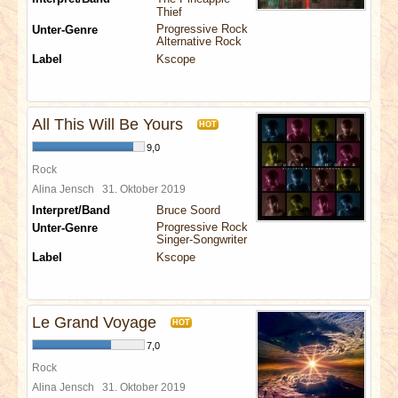
Thief
Progressive Rock
Unter-Genre
Alternative Rock
Label
Kscope
All This Will Be Yours
HOT
9,0
Rock
Alina Jensch
31. Oktober 2019
Interpret/Band
Bruce Soord
Progressive Rock
Unter-Genre
Singer-Songwriter
Label
Kscope
Le Grand Voyage
HOT
7,0
Rock
Alina Jensch
31. Oktober 2019