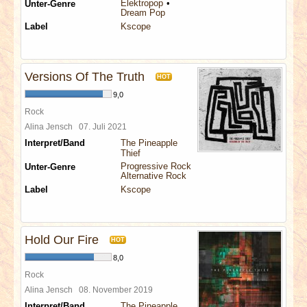
Elektropop
Unter-Genre
Dream Pop
Label
Kscope
Versions Of The Truth
HOT
9,0
Rock
Alina Jensch
07. Juli 2021
Interpret/Band
The Pineapple
Thief
Progressive Rock
Unter-Genre
Alternative Rock
Label
Kscope
Hold Our Fire
HOT
8,0
Rock
Alina Jensch
08. November 2019
Interpret/Band
The Pineapple