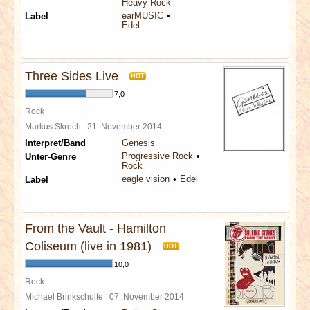
Heavy Rock
earMUSIC
Label
Edel
Three Sides Live
HOT
7,0
Rock
Markus Skroch
21. November 2014
Interpret/Band
Genesis
Progressive Rock
Unter-Genre
Rock
eagle vision
Edel
Label
From the Vault - Hamilton
Coliseum (live in 1981)
HOT
10,0
Rock
Michael Brinkschulte
07. November 2014