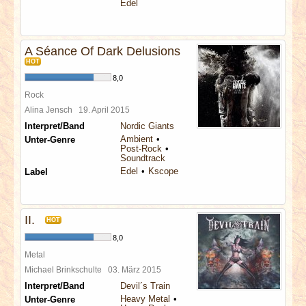
Edel
A Séance Of Dark Delusions
HOT
8,0
Rock
Alina Jensch
19. April 2015
Interpret/Band
Nordic Giants
Ambient
Unter-Genre
Post-Rock
Soundtrack
Edel
Kscope
Label
II.
HOT
8,0
Metal
Michael Brinkschulte
03. März 2015
Interpret/Band
Devil´s Train
Heavy Metal
Unter-Genre