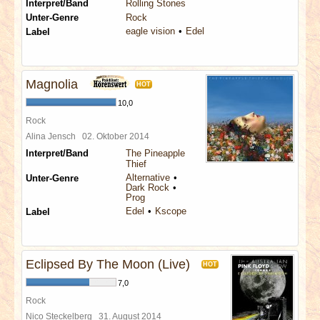
Interpret/Band
Rolling Stones
Unter-Genre
Rock
eagle vision
Edel
Label
Magnolia
HOT
10,0
Rock
Alina Jensch
02. Oktober 2014
Interpret/Band
The Pineapple
Thief
Alternative
Unter-Genre
Dark Rock
Prog
Edel
Kscope
Label
Eclipsed By The Moon (Live)
HOT
7,0
Rock
Nico Steckelberg
31. August 2014