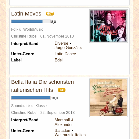
Latin Moves
HOT
8,0
Folk u. WorldMusic
Christine Rubel
01. November 2013
Diverse
Interpret/Band
Jorge González
Unter-Genre
Latin-Dance
Label
Edel
Bella Italia Die schönsten
italienischen Hits
HOT
10,0
Soundtrack u. Klassik
Christine Rubel
22. September 2013
Interpret/Band
Marshall &
Alexander
Balladen
Unter-Genre
Weltmusik Italien