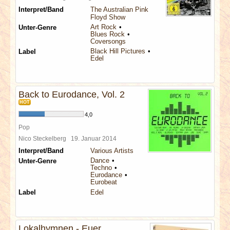
Interpret/Band
The Australian Pink
Floyd Show
Art Rock
Unter-Genre
Blues Rock
Coversongs
Black Hill Pictures
Label
Edel
Back to Eurodance, Vol. 2
HOT
4,0
Pop
Nico Steckelberg
19. Januar 2014
Interpret/Band
Various Artists
Dance
Unter-Genre
Techno
Eurodance
Eurobeat
Label
Edel
Lokalhymnen - Euer