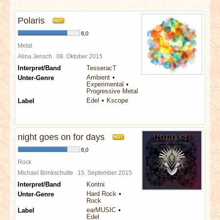
INTERVIEWS
Polaris
HOT
SPECIALS
8,0
Metal
REDAKTION
Alina Jensch
08. Oktober 2015
Interpret/Band
TesseracT
Ambient
Unter-Genre
LINKS
Experimental
Progressive Metal
Edel
Kscope
Label
ARCHIV
night goes on for days
HOT
8,0
Rock
Michael Brinkschulte
15. September 2015
Interpret/Band
Koritni
Hard Rock
Unter-Genre
Rock
earMUSIC
Label
Edel