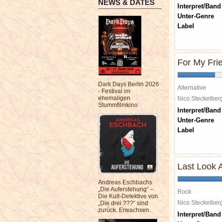
NEWS & DATES
Interpret/Band
Unter-Genre
Label
For My Fri
Dark Days Berlin 2026
Alternative
- Festival im
ehemaligen
Nico Steckelbe
Stummfilmkino
Interpret/Band
Unter-Genre
Label
Last Look 
Andreas Eschbachs
„Die Auferstehung“ –
Rock
Die Kult-Detektive von
Nico Steckelbe
„Die drei ???“ sind
zurück. Erwachsen.
Interpret/Band