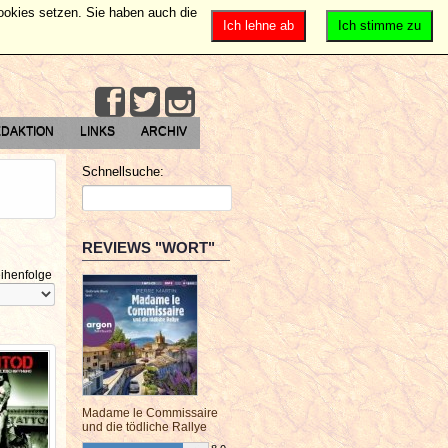
Cookies setzen. Sie haben auch die
Ich lehne ab
Ich stimme zu
DAKTION
LINKS
ARCHIV
Schnellsuche:
REVIEWS "WORT"
ihenfolge
Madame le Commissaire
und die tödliche Rallye