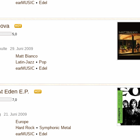
earMUSIC
Edel
nova
HOT
5,0
chulte
29. Juni 2009
Matt Bianco
Latin-Jazz
Pop
earMUSIC
Edel
At Eden E.P.
HOT
7,0
rg
21. Juni 2009
Europe
Hard Rock
Symphonic Metal
earMUSIC
Edel