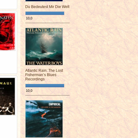
Du Bedeutest Mir Die Welt
10,0
¯¯¯¯¯¯¯¯¯¯¯¯¯¯¯¯¯¯¯¯¯¯¯¯
Atlantic Rain: The Lost
Fisherman’s Blues
Recordings
10,0
¯¯¯¯¯¯¯¯¯¯¯¯¯¯¯¯¯¯¯¯¯¯¯¯