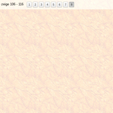
 zeige 106 - 116
1
2
3
4
5
6
7
8