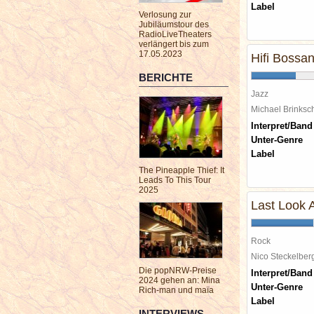
Label
Verlosung zur
Jubiläumstour des
RadioLiveTheaters
verlängert bis zum
17.05.2023
Hifi Bossa
BERICHTE
Jazz
Michael Brinks
Interpret/Band
Unter-Genre
Label
The Pineapple Thief: It
Leads To This Tour
2025
Last Look 
Rock
Nico Steckelbe
Die popNRW-Preise
Interpret/Band
2024 gehen an: Mina
Unter-Genre
Rich-man und maïa
Label
INTERVIEWS