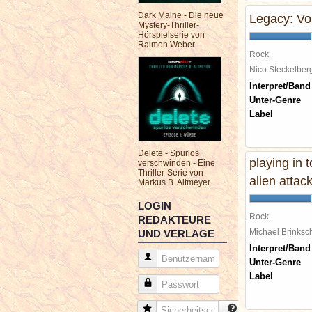
Dark Maine - Die neue
Legacy: V
Mystery-Thriller-
Hörspielserie von
Raimon Weber
Rock
Nico Steckelbe
Interpret/Band
Unter-Genre
Label
Delete - Spurlos
playing in 
verschwinden - Eine
Thriller-Serie von
alien attac
Markus B. Altmeyer
LOGIN
Rock
REDAKTEURE
Michael Brinks
UND VERLAGE
Interpret/Band
Benutzername
Unter-Genre
Label
Passwort
Sicherheitscode