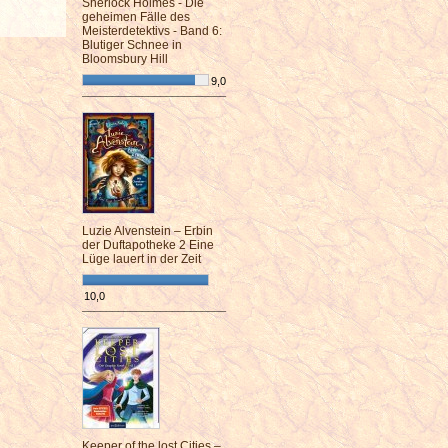
Sherlock Holmes - Die
geheimen Fälle des
Meisterdetektivs - Band 6:
Blutiger Schnee in
Bloomsbury Hill
9,0
¯¯¯¯¯¯¯¯¯¯¯¯¯¯¯¯¯¯¯¯¯¯¯¯
Luzie Alvenstein – Erbin
der Duftapotheke 2 Eine
Lüge lauert in der Zeit
10,0
¯¯¯¯¯¯¯¯¯¯¯¯¯¯¯¯¯¯¯¯¯¯¯¯
Keeper of the lost Cities –