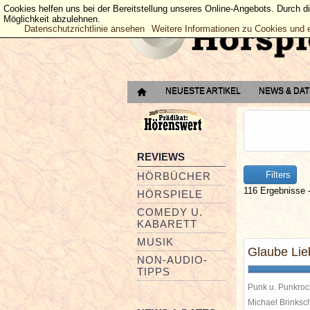
Cookies helfen uns bei der Bereitstellung unseres Online-Angebots. Durch d
Möglichkeit abzulehnen.
Datenschutzrichtlinie ansehen
Weitere Informationen zu Cookies und 
NEUESTE ARTIKEL
NEWS & DA
REVIEWS
Filters
HÖRBÜCHER
116 Ergebnisse -
HÖRSPIELE
COMEDY U.
KABARETT
MUSIK
Glaube Lie
NON-AUDIO-
TIPPS
Punk u. Punkroc
Michael Brinks