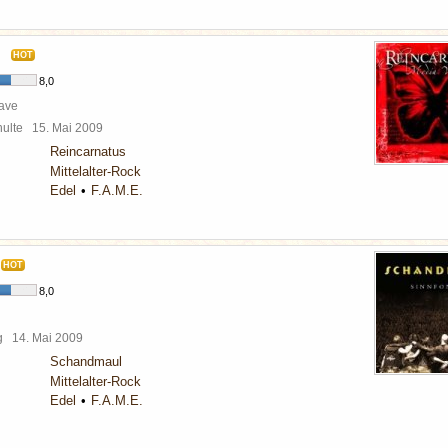
HOT
8,0
ave
chulte
15. Mai 2009
Reincarnatus
Mittelalter-Rock
Edel
F.A.M.E.
HOT
8,0
rg
14. Mai 2009
Schandmaul
Mittelalter-Rock
Edel
F.A.M.E.