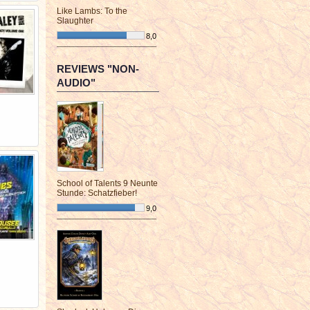
Like Lambs: To the
Slaughter
8,0
¯¯¯¯¯¯¯¯¯¯¯¯¯¯¯¯¯¯¯¯¯¯¯¯
REVIEWS "NON-
AUDIO"
School of Talents 9 Neunte
Stunde: Schatzfieber!
9,0
¯¯¯¯¯¯¯¯¯¯¯¯¯¯¯¯¯¯¯¯¯¯¯¯