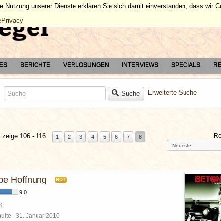
ie Nutzung unserer Dienste erklären Sie sich damit einverstanden, dass wir 
ePrivacy
TES
BERICHTE
VERLOSUNGEN
INTERVIEWS
SPECIALS
RE
Erweiterte Suche
Suche
 zeige 106 - 116
Re
1
2
3
4
5
6
7
8
be Hoffnung
HOT
9,0
k
chulte
31. Januar 2010