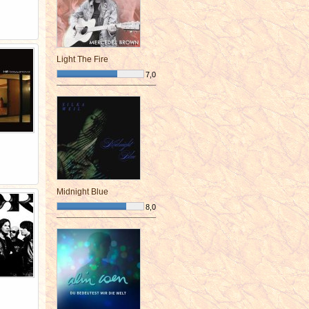
Light The Fire
7,0
¯¯¯¯¯¯¯¯¯¯¯¯¯¯¯¯¯¯¯¯¯¯¯¯
Midnight Blue
8,0
¯¯¯¯¯¯¯¯¯¯¯¯¯¯¯¯¯¯¯¯¯¯¯¯