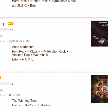
Hard Rock
Stoner Rock
Symphonic Metal
earMUSIC
Edel
ng
HOT
7,0
sic
rg
26. September 2009
Anna Katharina
Folk-Rock
Klassik
Mittelalter-Rock
Violinen-Pop
Weltmusik
Edel
F.A.M.E.
T
7,0
sic
rg
23. Juli 2009
The Wishing Tree
Folk
Folk-Pop
Folk-Rock