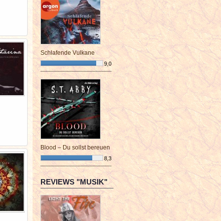
Schlafende Vulkane
9,0
¯¯¯¯¯¯¯¯¯¯¯¯¯¯¯¯¯¯¯¯¯¯¯¯
Blood – Du sollst bereuen
8,3
¯¯¯¯¯¯¯¯¯¯¯¯¯¯¯¯¯¯¯¯¯¯¯¯
REVIEWS "MUSIK"