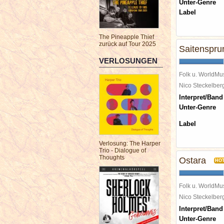
Unter-Genre
Label
The Pineapple Thief
zurück auf Tour 2025
Saitenspru
VERLOSUNGEN
Folk u. WorldMu
Nico Steckelbe
Interpret/Band
Unter-Genre
Label
Verlosung: The Harper
Trio - Dialogue of
Thoughts
Ostara
HO
Folk u. WorldMu
Nico Steckelbe
Interpret/Band
Unter-Genre