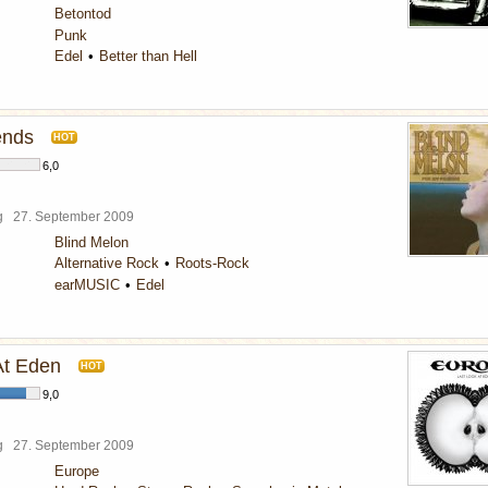
Betontod
Punk
Edel
Better than Hell
ends
HOT
6,0
rg
27. September 2009
Blind Melon
Alternative Rock
Roots-Rock
earMUSIC
Edel
At Eden
HOT
9,0
rg
27. September 2009
Europe