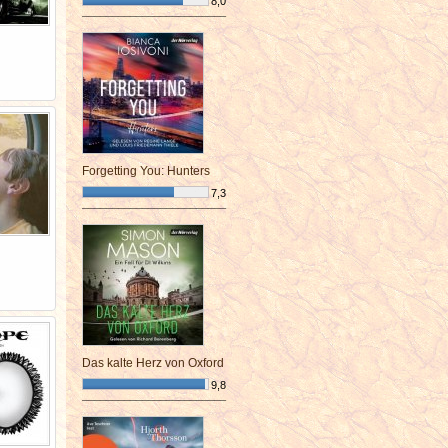
8,0
¯¯¯¯¯¯¯¯¯¯¯¯¯¯¯¯¯¯¯¯¯¯¯¯
Forgetting You: Hunters
7,3
¯¯¯¯¯¯¯¯¯¯¯¯¯¯¯¯¯¯¯¯¯¯¯¯
Das kalte Herz von Oxford
9,8
¯¯¯¯¯¯¯¯¯¯¯¯¯¯¯¯¯¯¯¯¯¯¯¯