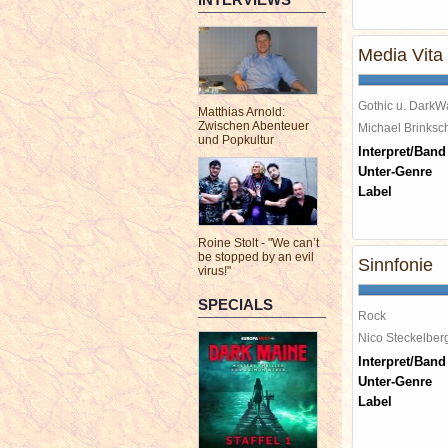
Media Vita
Gothic u. DarkW
Matthias Arnold:
Zwischen Abenteuer
Michael Brinks
und Popkultur
Interpret/Band
Unter-Genre
Label
Roine Stolt - "We can’t
be stopped by an evil
Sinnfonie
virus!"
SPECIALS
Rock
Nico Steckelbe
Interpret/Band
Unter-Genre
Label