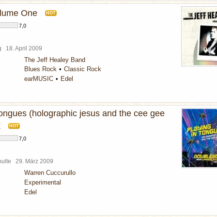
olume One
HOT
7,0
rg
18. April 2009
The Jeff Healey Band
Blues Rock
Classic Rock
earMUSIC
Edel
tongues (holographic jesus and the cee gee
k
HOT
7,0
chulte
29. März 2009
Warren Cuccurullo
Experimental
Edel