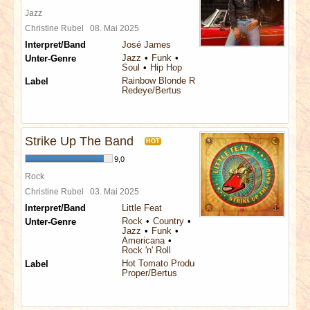
Jazz
Christine Rubel
08. Mai 2025
Interpret/Band
José James
Jazz
Funk
Unter-Genre
Soul
Hip Hop
Rainbow Blonde Records
Label
Redeye/Bertus
Strike Up The Band
HOT
9,0
Rock
Christine Rubel
03. Mai 2025
Interpret/Band
Little Feat
Rock
Country
Unter-Genre
Jazz
Funk
Americana
Rock 'n' Roll
Hot Tomato Productions
Label
Proper/Bertus