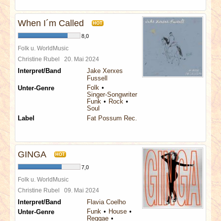
When I´m Called
HOT
8,0
Folk u. WorldMusic
Christine Rubel
20. Mai 2024
Interpret/Band
Jake Xerxes
Fussell
Folk
Unter-Genre
Singer-Songwriter
Funk
Rock
Soul
Label
Fat Possum Rec.
GINGA
HOT
7,0
Folk u. WorldMusic
Christine Rubel
09. Mai 2024
Interpret/Band
Flavia Coelho
Funk
House
Unter-Genre
Reggae