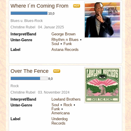
Where I´m Coming From
HOT
10,0
Blues u. Blues-Rock
Christine Rubel
04. Januar 2025
Interpret/Band
George Brown
Rhythm n Blues
Unter-Genre
Soul
Funk
Label
Astana Records
Over The Fence
HOT
8,0
Rock
Christine Rubel
03. November 2024
Interpret/Band
Lowland Brothers
Soul
Rock
Unter-Genre
Funk
Americana
Label
Underdog
Records