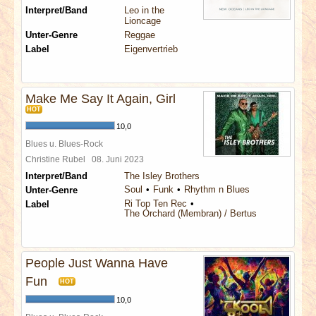
Interpret/Band
Leo in the
Lioncage
Unter-Genre
Reggae
Label
Eigenvertrieb
Make Me Say It Again, Girl
HOT
10,0
Blues u. Blues-Rock
Christine Rubel
08. Juni 2023
Interpret/Band
The Isley Brothers
Soul
Funk
Rhythm n Blues
Unter-Genre
Ri Top Ten Rec
Label
The Orchard (Membran) / Bertus
People Just Wanna Have
Fun
HOT
10,0