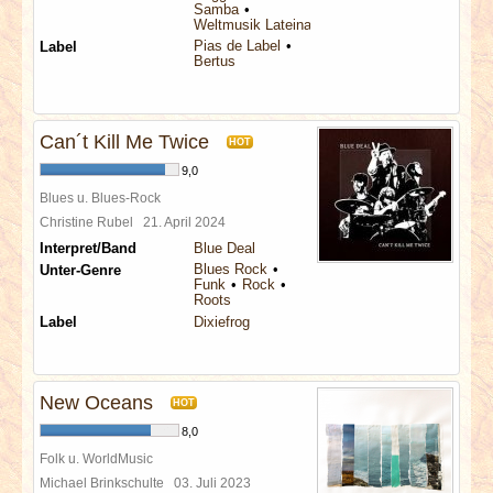
Samba
Weltmusik Lateinamerika
Pias de Label
Label
Bertus
Can´t Kill Me Twice
HOT
9,0
Blues u. Blues-Rock
Christine Rubel
21. April 2024
Interpret/Band
Blue Deal
Blues Rock
Unter-Genre
Funk
Rock
Roots
Label
Dixiefrog
New Oceans
HOT
8,0
Folk u. WorldMusic
Michael Brinkschulte
03. Juli 2023