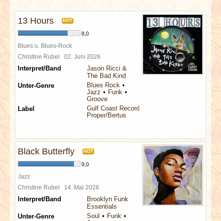
INTERVIEWS
13 Hours
HOT
SPECIALS
8,0
Blues u. Blues-Rock
REDAKTION
Christine Rubel
02. Juni 2026
Interpret/Band
Jason Ricci &
The Bad Kind
LINKS
Blues Rock
Unter-Genre
Jazz
Funk
Groove
ARCHIV
Gulf Coast Records
Label
Proper/Bertus
Black Butterfly
HOT
9,0
Jazz
Christine Rubel
14. Mai 2026
Interpret/Band
Brooklyn Funk
Essentials
Soul
Funk
Unter-Genre