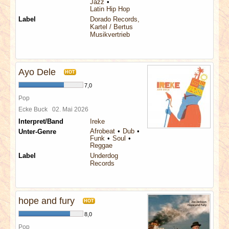
Jazz
Latin Hip Hop
Label
Dorado Records,
Kartel / Bertus
Musikvertrieb
Ayo Dele
HOT
7,0
Pop
Ecke Buck
02. Mai 2026
Interpret/Band
Ireke
Afrobeat
Dub
Unter-Genre
Funk
Soul
Reggae
Label
Underdog
Records
hope and fury
HOT
8,0
Pop