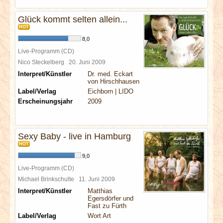
Glück kommt selten allein...
HOT
8,0
Live-Programm (CD)
Nico Steckelberg
20. Juni 2009
Interpret/Künstler
Dr. med. Eckart
von Hirschhausen
Label/Verlag
Eichborn | LIDO
Erscheinungsjahr
2009
Sexy Baby - live in Hamburg
HOT
9,0
Live-Programm (CD)
Michael Brinkschulte
11. Juni 2009
Interpret/Künstler
Matthias
Egersdörfer und
Fast zu Fürth
Label/Verlag
Wort Art