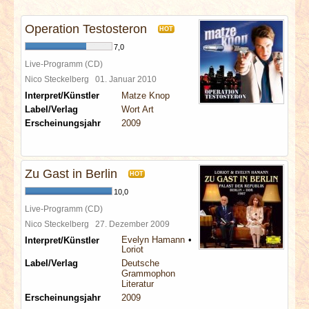
INTERVIEWS
Operation Testosteron
HOT
SPECIALS
7,0
Live-Programm (CD)
REDAKTION
Nico Steckelberg
01. Januar 2010
Interpret/Künstler
Matze Knop
Label/Verlag
Wort Art
LINKS
Erscheinungsjahr
2009
ARCHIV
Zu Gast in Berlin
HOT
10,0
Live-Programm (CD)
Nico Steckelberg
27. Dezember 2009
Evelyn Hamann
Interpret/Künstler
Loriot
Label/Verlag
Deutsche
Grammophon
Literatur
Erscheinungsjahr
2009