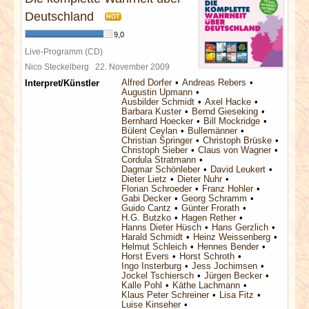
Deutschland
HOT
9,0
Live-Programm (CD)
Nico Steckelberg
22. November 2009
Alfred Dorfer
Andreas Rebers
Interpret/Künstler
Augustin Upmann
Ausbilder Schmidt
Axel Hacke
Barbara Kuster
Bernd Gieseking
Bernhard Hoecker
Bill Mockridge
Bülent Ceylan
Bullemänner
Christian Springer
Christoph Brüske
Christoph Sieber
Claus von Wagner
Cordula Stratmann
Dagmar Schönleber
David Leukert
Dieter Lietz
Dieter Nuhr
Florian Schroeder
Franz Hohler
Gabi Decker
Georg Schramm
Guido Cantz
Günter Frorath
H.G. Butzko
Hagen Rether
Hanns Dieter Hüsch
Hans Gerzlich
Harald Schmidt
Heinz Weissenberg
Helmut Schleich
Hennes Bender
Horst Evers
Horst Schroth
Ingo Insterburg
Jess Jochimsen
Jockel Tschiersch
Jürgen Becker
Kalle Pohl
Käthe Lachmann
Klaus Peter Schreiner
Lisa Fitz
Luise Kinseher