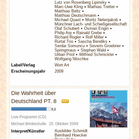
Lutz von Rosenberg Lipinsky
Marc-Uwe Kling
Mathias Tretter
Matthias Beltz
Matthias Deutschmann
Michael Quast
Moritz Netenjakob
Münchner Lach- und Schießgesellschaft
Olaf Schubert
Osman Engin
Philip Arp
Rainald Grebe
Richard Rogler
Rolf Miller
Rurtal Trio
Sascha Bendiks
Serdar Somuncu
Severin Groebner
Springmaus
Stephan Wald
Urban Priol
Wilfried Schmickler
Wolfgang Nitschke
Label/Verlag
Wort Art
Erscheinungsjahr
2009
Die Wahrheit über
Deutschland PT. 8
HOT
9,0
Live-Programm (CD)
Michael Brinkschulte
25. Oktober 2009
Ausbilder Schmidt
Interpret/Künstler
Bernhard Hoecker