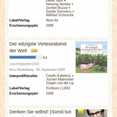
Dieter Nuhr
Henning Venske
Jochen Busse
Serdar Somuncu
Wilfried Schmickler
Label/Verlag
Wort Art
Erscheinungsjahr
2009
Der witzigste Vorleseabend
der Welt
HOT
8,0
Live-Programm (CD)
Nico Steckelberg
06. September 2009
Carolin Kebekus
Interpret/Künstler
Jochen Malmsheimer
Jürgen von der Lippe
Label/Verlag
Eichborn | LIDO
Erscheinungsjahr
2009
Denken Sie selbst! (Sonst tun