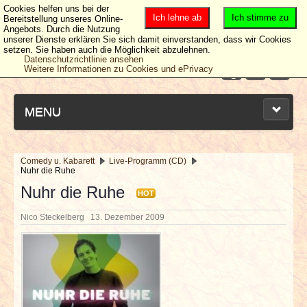
Cookies helfen uns bei der
Ich lehne ab
Ich stimme zu
Bereitstellung unseres Online-
Angebots. Durch die Nutzung
unserer Dienste erklären Sie sich damit einverstanden, dass wir Cookies
setzen. Sie haben auch die Möglichkeit abzulehnen.
Datenschutzrichtlinie ansehen
Weitere Informationen zu Cookies und ePrivacy
MENU
Comedy u. Kabarett
Live-Programm (CD)
Nuhr die Ruhe
NEUESTE ARTIKEL
Nuhr die Ruhe
HOT
NEWS & DATES
Nico Steckelberg
13. Dezember 2009
BERICHTE
VERLOSUNGEN