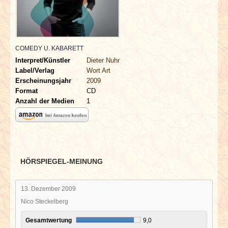
INTERVIEWS
SPECIALS
COMEDY U. KABARETT
REDAKTION
Interpret/Künstler
Dieter Nuhr
Label/Verlag
Wort Art
Erscheinungsjahr
2009
LINKS
Format
CD
Anzahl der Medien
1
ARCHIV
HÖRSPIEGEL-MEINUNG
13. Dezember 2009
Nico Steckelberg
Gesamtwertung
9,0