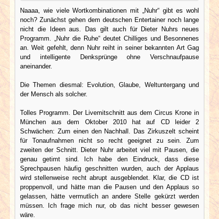
Naaaa, wie viele Wortkombinationen mit „Nuhr“ gibt es wohl
noch? Zunächst gehen dem deutschen Entertainer noch lange
nicht die Ideen aus. Das gilt auch für Dieter Nuhrs neues
Programm. „Nuhr die Ruhe“ deutet Chilliges und Besonnenes
an. Weit gefehlt, denn Nuhr reiht in seiner bekannten Art Gag
und intelligente Denksprünge ohne Verschnaufpause
aneinander.
Die Themen diesmal: Evolution, Glaube, Weltuntergang und
der Mensch als solcher.
Tolles Programm. Der Livemitschnitt aus dem Circus Krone in
München aus dem Oktober 2010 hat auf CD leider 2
Schwächen: Zum einen den Nachhall. Das Zirkuszelt scheint
für Tonaufnahmen nicht so recht geeignet zu sein. Zum
zweiten der Schnitt. Dieter Nuhr arbeitet viel mit Pausen, die
genau getimt sind. Ich habe den Eindruck, dass diese
Sprechpausen häufig geschnitten wurden, auch der Applaus
wird stellenweise recht abrupt ausgeblendet. Klar, die CD ist
proppenvoll, und hätte man die Pausen und den Applaus so
gelassen, hätte vermutlich an andere Stelle gekürzt werden
müssen. Ich frage mich nur, ob das nicht besser gewesen
wäre.