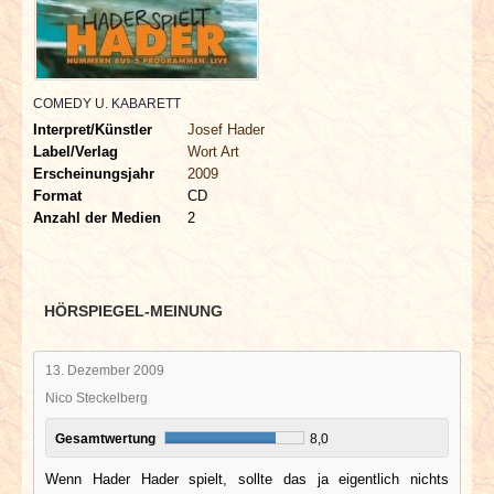
INTERVIEWS
SPECIALS
COMEDY U. KABARETT
REDAKTION
Interpret/Künstler
Josef Hader
Label/Verlag
Wort Art
Erscheinungsjahr
2009
LINKS
Format
CD
Anzahl der Medien
2
ARCHIV
HÖRSPIEGEL-MEINUNG
13. Dezember 2009
Nico Steckelberg
Gesamtwertung
8,0
Wenn Hader Hader spielt, sollte das ja eigentlich nichts