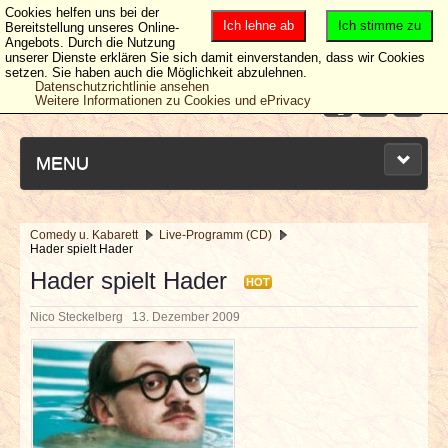
Cookies helfen uns bei der
Ich lehne ab
Ich stimme zu
Bereitstellung unseres Online-
Angebots. Durch die Nutzung
unserer Dienste erklären Sie sich damit einverstanden, dass wir Cookies
setzen. Sie haben auch die Möglichkeit abzulehnen.
Datenschutzrichtlinie ansehen
Weitere Informationen zu Cookies und ePrivacy
MENU
Comedy u. Kabarett
Live-Programm (CD)
Hader spielt Hader
NEUESTE ARTIKEL
Hader spielt Hader
HOT
NEWS & DATES
Nico Steckelberg
13. Dezember 2009
BERICHTE
VERLOSUNGEN