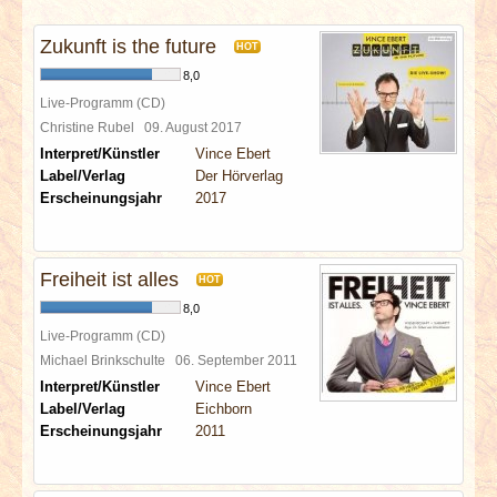
INTERVIEWS
Zukunft is the future
HOT
SPECIALS
8,0
Live-Programm (CD)
REDAKTION
Christine Rubel
09. August 2017
Interpret/Künstler
Vince Ebert
Label/Verlag
Der Hörverlag
LINKS
Erscheinungsjahr
2017
ARCHIV
Freiheit ist alles
HOT
8,0
Live-Programm (CD)
Michael Brinkschulte
06. September 2011
Interpret/Künstler
Vince Ebert
Label/Verlag
Eichborn
Erscheinungsjahr
2011