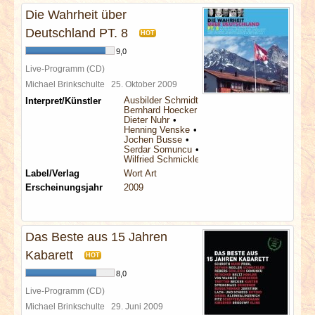
Die Wahrheit über
Deutschland PT. 8
HOT
9,0
Live-Programm (CD)
Michael Brinkschulte
25. Oktober 2009
Ausbilder Schmidt
Interpret/Künstler
Bernhard Hoecker
Dieter Nuhr
Henning Venske
Jochen Busse
Serdar Somuncu
Wilfried Schmickler
Label/Verlag
Wort Art
Erscheinungsjahr
2009
Das Beste aus 15 Jahren
Kabarett
HOT
8,0
Live-Programm (CD)
Michael Brinkschulte
29. Juni 2009