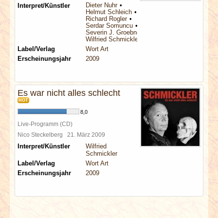
Dieter Nuhr
Interpret/Künstler
Helmut Schleich
Richard Rogler
Serdar Somuncu
Severin J. Groebner
Wilfried Schmickler
Label/Verlag
Wort Art
Erscheinungsjahr
2009
Es war nicht alles schlecht
HOT
8,0
Live-Programm (CD)
Nico Steckelberg
21. März 2009
Interpret/Künstler
Wilfried
Schmickler
Label/Verlag
Wort Art
Erscheinungsjahr
2009