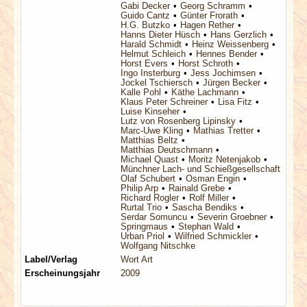
Gabi Decker
Georg Schramm
Guido Cantz
Günter Frorath
H.G. Butzko
Hagen Rether
Hanns Dieter Hüsch
Hans Gerzlich
Harald Schmidt
Heinz Weissenberg
Helmut Schleich
Hennes Bender
Horst Evers
Horst Schroth
Ingo Insterburg
Jess Jochimsen
Jockel Tschiersch
Jürgen Becker
Kalle Pohl
Käthe Lachmann
Klaus Peter Schreiner
Lisa Fitz
Luise Kinseher
Lutz von Rosenberg Lipinsky
Marc-Uwe Kling
Mathias Tretter
Matthias Beltz
Matthias Deutschmann
Michael Quast
Moritz Netenjakob
Münchner Lach- und Schießgesellschaft
Olaf Schubert
Osman Engin
Philip Arp
Rainald Grebe
Richard Rogler
Rolf Miller
Rurtal Trio
Sascha Bendiks
Serdar Somuncu
Severin Groebner
Springmaus
Stephan Wald
Urban Priol
Wilfried Schmickler
Wolfgang Nitschke
Label/Verlag
Wort Art
Erscheinungsjahr
2009