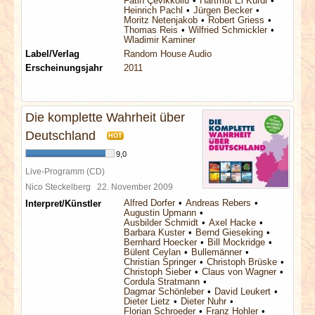
Fatih Çevikkollu
Hartmut El Kurdi
Heinrich Pachl
Jürgen Becker
Moritz Netenjakob
Robert Griess
Thomas Reis
Wilfried Schmickler
Wladimir Kaminer
Label/Verlag
Random House Audio
Erscheinungsjahr
2011
Die komplette Wahrheit über
Deutschland
HOT
9,0
Live-Programm (CD)
Nico Steckelberg
22. November 2009
Alfred Dorfer
Andreas Rebers
Interpret/Künstler
Augustin Upmann
Ausbilder Schmidt
Axel Hacke
Barbara Kuster
Bernd Gieseking
Bernhard Hoecker
Bill Mockridge
Bülent Ceylan
Bullemänner
Christian Springer
Christoph Brüske
Christoph Sieber
Claus von Wagner
Cordula Stratmann
Dagmar Schönleber
David Leukert
Dieter Lietz
Dieter Nuhr
Florian Schroeder
Franz Hohler