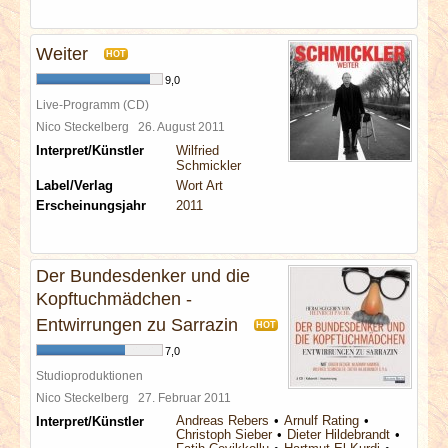
Weiter
HOT
9,0
Live-Programm (CD)
Nico Steckelberg
26. August 2011
Interpret/Künstler
Wilfried
Schmickler
Label/Verlag
Wort Art
Erscheinungsjahr
2011
Der Bundesdenker und die
Kopftuchmädchen -
Entwirrungen zu Sarrazin
HOT
7,0
Studioproduktionen
Nico Steckelberg
27. Februar 2011
Andreas Rebers
Arnulf Rating
Interpret/Künstler
Christoph Sieber
Dieter Hildebrandt