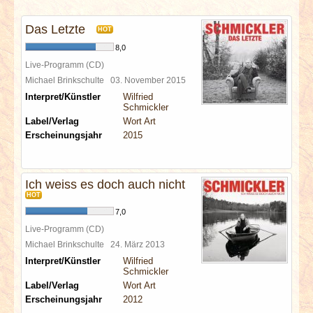
INTERVIEWS
Das Letzte
HOT
SPECIALS
8,0
Live-Programm (CD)
REDAKTION
Michael Brinkschulte
03. November 2015
Interpret/Künstler
Wilfried
Schmickler
LINKS
Label/Verlag
Wort Art
Erscheinungsjahr
2015
ARCHIV
Ich weiss es doch auch nicht
HOT
7,0
Live-Programm (CD)
Michael Brinkschulte
24. März 2013
Interpret/Künstler
Wilfried
Schmickler
Label/Verlag
Wort Art
Erscheinungsjahr
2012