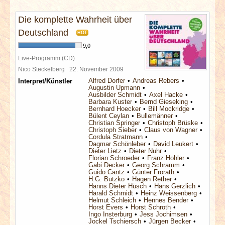
INTERVIEWS
Die komplette Wahrheit über
SPECIALS
Deutschland
HOT
9,0
REDAKTION
Live-Programm (CD)
Nico Steckelberg
22. November 2009
Alfred Dorfer
Andreas Rebers
Interpret/Künstler
LINKS
Augustin Upmann
Ausbilder Schmidt
Axel Hacke
Barbara Kuster
Bernd Gieseking
ARCHIV
Bernhard Hoecker
Bill Mockridge
Bülent Ceylan
Bullemänner
Christian Springer
Christoph Brüske
Christoph Sieber
Claus von Wagner
Cordula Stratmann
Dagmar Schönleber
David Leukert
Dieter Lietz
Dieter Nuhr
Florian Schroeder
Franz Hohler
Gabi Decker
Georg Schramm
Guido Cantz
Günter Frorath
H.G. Butzko
Hagen Rether
Hanns Dieter Hüsch
Hans Gerzlich
Harald Schmidt
Heinz Weissenberg
Helmut Schleich
Hennes Bender
Horst Evers
Horst Schroth
Ingo Insterburg
Jess Jochimsen
Jockel Tschiersch
Jürgen Becker