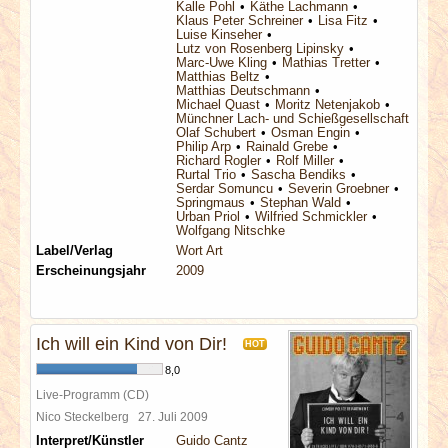
Kalle Pohl
Käthe Lachmann
Klaus Peter Schreiner
Lisa Fitz
Luise Kinseher
Lutz von Rosenberg Lipinsky
Marc-Uwe Kling
Mathias Tretter
Matthias Beltz
Matthias Deutschmann
Michael Quast
Moritz Netenjakob
Münchner Lach- und Schießgesellschaft
Olaf Schubert
Osman Engin
Philip Arp
Rainald Grebe
Richard Rogler
Rolf Miller
Rurtal Trio
Sascha Bendiks
Serdar Somuncu
Severin Groebner
Springmaus
Stephan Wald
Urban Priol
Wilfried Schmickler
Wolfgang Nitschke
Label/Verlag
Wort Art
Erscheinungsjahr
2009
Ich will ein Kind von Dir!
HOT
8,0
Live-Programm (CD)
Nico Steckelberg
27. Juli 2009
Interpret/Künstler
Guido Cantz