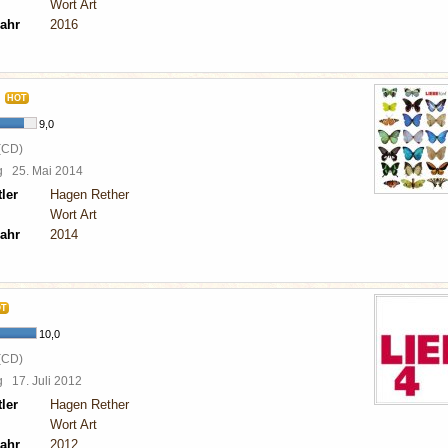
Wort Art
ahr
2016
HOT
9,0
(CD)
rg
25. Mai 2014
ler
Hagen Rether
Wort Art
ahr
2014
OT
10,0
(CD)
rg
17. Juli 2012
ler
Hagen Rether
Wort Art
ahr
2012