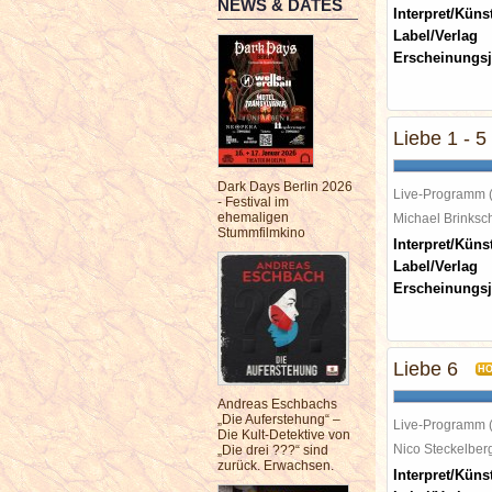
NEWS & DATES
Interpret/Künst
Label/Verlag
Erscheinungsj
Liebe 1 - 5
Dark Days Berlin 2026
Live-Programm 
- Festival im
ehemaligen
Michael Brinks
Stummfilmkino
Interpret/Künst
Label/Verlag
Erscheinungsj
Liebe 6
H
Andreas Eschbachs
„Die Auferstehung“ –
Live-Programm 
Die Kult-Detektive von
Nico Steckelbe
„Die drei ???“ sind
zurück. Erwachsen.
Interpret/Künst