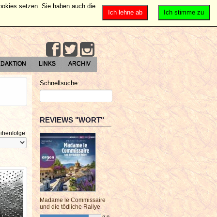
Cookies setzen. Sie haben auch die
Ich lehne ab
Ich stimme zu
DAKTION
LINKS
ARCHIV
Schnellsuche:
REVIEWS "WORT"
ihenfolge
Madame le Commissaire
und die tödliche Rallye