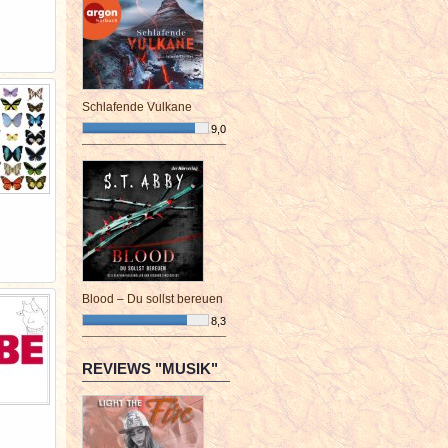
Schlafende Vulkane
9,0
¯¯¯¯¯¯¯¯¯¯¯¯¯¯¯¯¯¯¯¯¯¯¯¯
Blood – Du sollst bereuen
8,3
¯¯¯¯¯¯¯¯¯¯¯¯¯¯¯¯¯¯¯¯¯¯¯¯
REVIEWS "MUSIK"