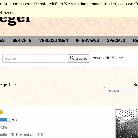
ie Nutzung unserer Dienste erklären Sie sich damit einverstanden, dass wir 
ePrivacy
TES
BERICHTE
VERLOSUNGEN
INTERVIEWS
SPECIALS
RE
Erweiterte Suche
Suche
eige 1 - 7
Re
OT
9,0
(CD)
chulte
29. November 2018