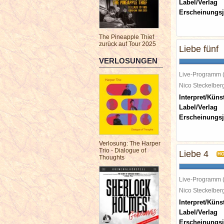
Label/Verlag
Erscheinungsj
The Pineapple Thief
zurück auf Tour 2025
Liebe fünf
VERLOSUNGEN
Live-Programm 
Nico Steckelbe
Interpret/Künst
Label/Verlag
Erscheinungsj
Verlosung: The Harper
Trio - Dialogue of
Liebe 4
H
Thoughts
Live-Programm 
Nico Steckelbe
Interpret/Künst
Label/Verlag
Erscheinungsj