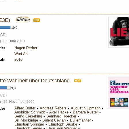
IE3E)
HOT
10,0
(CD)
rg
05. Juni 2010
ler
Hagen Rether
Wort Art
ahr
2010
tte Wahrheit über Deutschland
HOT
9,0
(CD)
rg
22. November 2009
Alfred Dorfer
Andreas Rebers
Augustin Upmann
ler
Ausbilder Schmidt
Axel Hacke
Barbara Kuster
Bernd Gieseking
Bernhard Hoecker
Bill Mockridge
Bülent Ceylan
Bullemänner
Christian Springer
Christoph Brüske
Christoph Sieber
Claus von Wagner