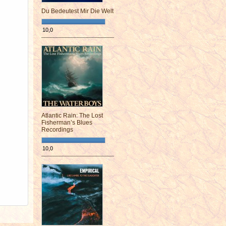
Du Bedeutest Mir Die Welt
10,0
¯¯¯¯¯¯¯¯¯¯¯¯¯¯¯¯¯¯¯¯¯¯¯¯
Atlantic Rain: The Lost
Fisherman’s Blues
Recordings
10,0
¯¯¯¯¯¯¯¯¯¯¯¯¯¯¯¯¯¯¯¯¯¯¯¯