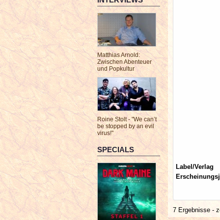
Matthias Arnold:
Zwischen Abenteuer
und Popkultur
Roine Stolt - "We can’t
be stopped by an evil
virus!"
SPECIALS
Label/Verlag
Erscheinungsj
7 Ergebnisse - z