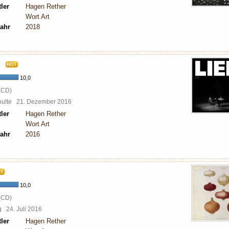
ler
Hagen Rether
Wort Art
ahr
2018
HOT
10,0
(CD)
chulte
21. Dezember 2016
ler
Hagen Rether
Wort Art
ahr
2016
OT
10,0
(CD)
rg
24. Juli 2016
ler
Hagen Rether