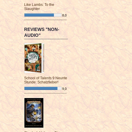
Like Lambs: To the
Slaughter
8,0
¯¯¯¯¯¯¯¯¯¯¯¯¯¯¯¯¯¯¯¯¯¯¯¯
REVIEWS "NON-
AUDIO"
School of Talents 9 Neunte
Stunde: Schatzfieber!
9,0
¯¯¯¯¯¯¯¯¯¯¯¯¯¯¯¯¯¯¯¯¯¯¯¯