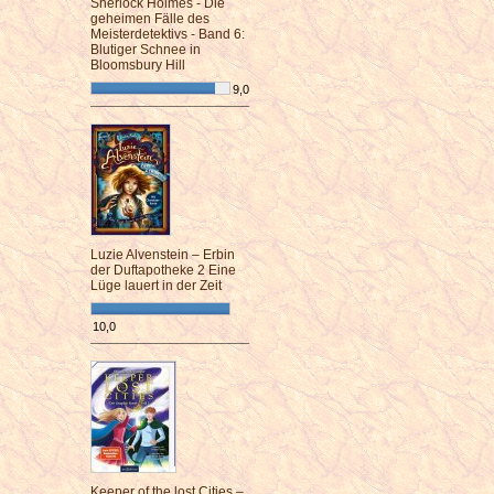
Sherlock Holmes - Die
geheimen Fälle des
Meisterdetektivs - Band 6:
Blutiger Schnee in
Bloomsbury Hill
9,0
¯¯¯¯¯¯¯¯¯¯¯¯¯¯¯¯¯¯¯¯¯¯¯¯
Luzie Alvenstein – Erbin
der Duftapotheke 2 Eine
Lüge lauert in der Zeit
10,0
¯¯¯¯¯¯¯¯¯¯¯¯¯¯¯¯¯¯¯¯¯¯¯¯
Keeper of the lost Cities –