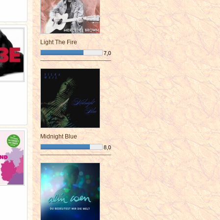
Light The Fire
7,0
¯¯¯¯¯¯¯¯¯¯¯¯¯¯¯¯¯¯¯¯¯¯¯¯
Midnight Blue
8,0
¯¯¯¯¯¯¯¯¯¯¯¯¯¯¯¯¯¯¯¯¯¯¯¯