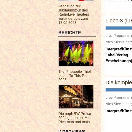
Verlosung zur
Jubiläumstour des
RadioLiveTheaters
verlängert bis zum
Liebe 3 (L
17.05.2023
BERICHTE
Live-Programm 
Nico Steckelbe
Interpret/Künst
Label/Verlag
Erscheinungsj
The Pineapple Thief: It
Leads To This Tour
2025
Die komple
Live-Programm 
Nico Steckelbe
Interpret/Künst
Die popNRW-Preise
2024 gehen an: Mina
Rich-man und maïa
INTERVIEWS