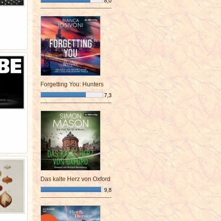
8,0
¯¯¯¯¯¯¯¯¯¯¯¯¯¯¯¯¯¯¯¯¯¯¯¯
Forgetting You: Hunters
7,3
¯¯¯¯¯¯¯¯¯¯¯¯¯¯¯¯¯¯¯¯¯¯¯¯
Das kalte Herz von Oxford
9,8
¯¯¯¯¯¯¯¯¯¯¯¯¯¯¯¯¯¯¯¯¯¯¯¯