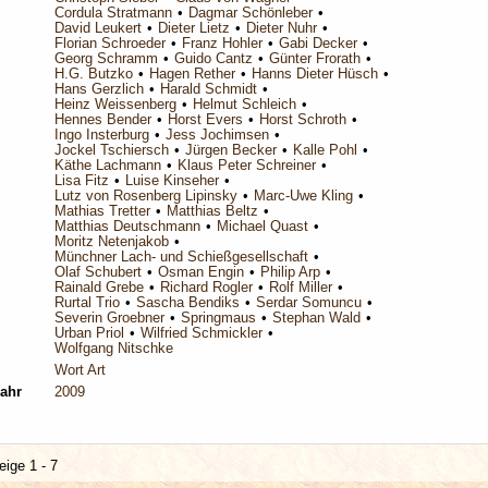
Cordula Stratmann
Dagmar Schönleber
David Leukert
Dieter Lietz
Dieter Nuhr
Florian Schroeder
Franz Hohler
Gabi Decker
Georg Schramm
Guido Cantz
Günter Frorath
H.G. Butzko
Hagen Rether
Hanns Dieter Hüsch
Hans Gerzlich
Harald Schmidt
Heinz Weissenberg
Helmut Schleich
Hennes Bender
Horst Evers
Horst Schroth
Ingo Insterburg
Jess Jochimsen
Jockel Tschiersch
Jürgen Becker
Kalle Pohl
Käthe Lachmann
Klaus Peter Schreiner
Lisa Fitz
Luise Kinseher
Lutz von Rosenberg Lipinsky
Marc-Uwe Kling
Mathias Tretter
Matthias Beltz
Matthias Deutschmann
Michael Quast
Moritz Netenjakob
Münchner Lach- und Schießgesellschaft
Olaf Schubert
Osman Engin
Philip Arp
Rainald Grebe
Richard Rogler
Rolf Miller
Rurtal Trio
Sascha Bendiks
Serdar Somuncu
Severin Groebner
Springmaus
Stephan Wald
Urban Priol
Wilfried Schmickler
Wolfgang Nitschke
Wort Art
ahr
2009
eige 1 - 7