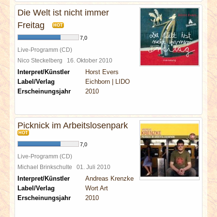
Die Welt ist nicht immer
Freitag
HOT
7,0
Live-Programm (CD)
Nico Steckelberg
16. Oktober 2010
Interpret/Künstler
Horst Evers
Label/Verlag
Eichborn | LIDO
Erscheinungsjahr
2010
Picknick im Arbeitslosenpark
HOT
7,0
Live-Programm (CD)
Michael Brinkschulte
01. Juli 2010
Interpret/Künstler
Andreas Krenzke
Label/Verlag
Wort Art
Erscheinungsjahr
2010