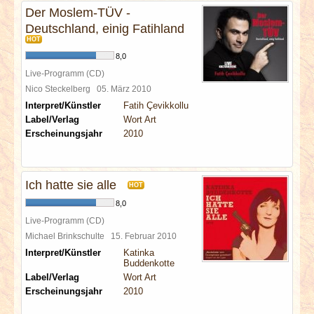
Der Moslem-TÜV -
Deutschland, einig Fatihland
HOT
8,0
Live-Programm (CD)
Nico Steckelberg
05. März 2010
Interpret/Künstler
Fatih Çevikkollu
Label/Verlag
Wort Art
Erscheinungsjahr
2010
Ich hatte sie alle
HOT
8,0
Live-Programm (CD)
Michael Brinkschulte
15. Februar 2010
Interpret/Künstler
Katinka
Buddenkotte
Label/Verlag
Wort Art
Erscheinungsjahr
2010