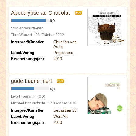
INTERVIEWS
Apocalypse au Chocolat
HOT
SPECIALS
9,0
Studioproduktionen
REDAKTION
Thor Wanzek
09. Oktober 2012
Interpret/Künstler
Christian von
Aster
LINKS
Label/Verlag
Periplaneta
Erscheinungsjahr
2010
ARCHIV
gude Laune hier!
HOT
6,0
Live-Programm (CD)
Michael Brinkschulte
17. Oktober 2010
Interpret/Künstler
Sebastian 23
Label/Verlag
Wort Art
Erscheinungsjahr
2010