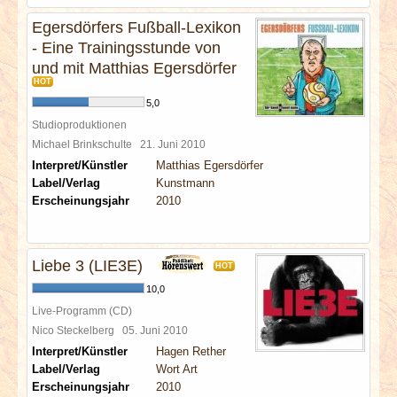
Egersdörfers Fußball-Lexikon
- Eine Trainingsstunde von
und mit Matthias Egersdörfer
HOT
5,0
Studioproduktionen
Michael Brinkschulte
21. Juni 2010
Interpret/Künstler
Matthias Egersdörfer
Label/Verlag
Kunstmann
Erscheinungsjahr
2010
Liebe 3 (LIE3E)
HOT
10,0
Live-Programm (CD)
Nico Steckelberg
05. Juni 2010
Interpret/Künstler
Hagen Rether
Label/Verlag
Wort Art
Erscheinungsjahr
2010