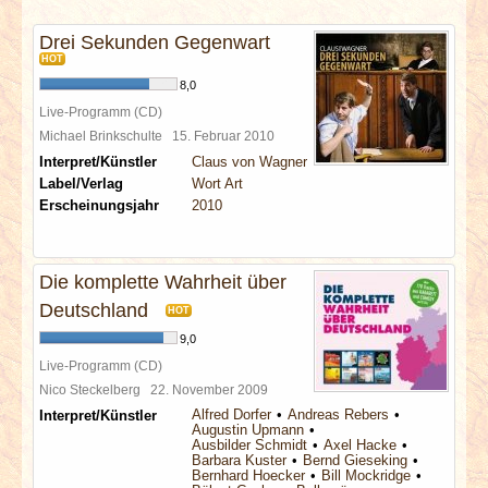
INTERVIEWS
Drei Sekunden Gegenwart
HOT
SPECIALS
8,0
Live-Programm (CD)
REDAKTION
Michael Brinkschulte
15. Februar 2010
Interpret/Künstler
Claus von Wagner
LINKS
Label/Verlag
Wort Art
Erscheinungsjahr
2010
ARCHIV
Die komplette Wahrheit über
Deutschland
HOT
9,0
Live-Programm (CD)
Nico Steckelberg
22. November 2009
Alfred Dorfer
Andreas Rebers
Interpret/Künstler
Augustin Upmann
Ausbilder Schmidt
Axel Hacke
Barbara Kuster
Bernd Gieseking
Bernhard Hoecker
Bill Mockridge