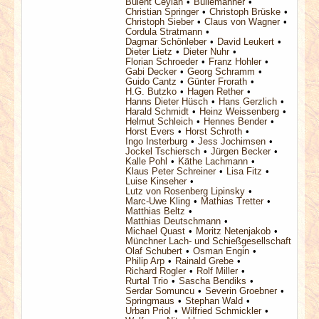
Bülent Ceylan
Bullemänner
Christian Springer
Christoph Brüske
Christoph Sieber
Claus von Wagner
Cordula Stratmann
Dagmar Schönleber
David Leukert
Dieter Lietz
Dieter Nuhr
Florian Schroeder
Franz Hohler
Gabi Decker
Georg Schramm
Guido Cantz
Günter Frorath
H.G. Butzko
Hagen Rether
Hanns Dieter Hüsch
Hans Gerzlich
Harald Schmidt
Heinz Weissenberg
Helmut Schleich
Hennes Bender
Horst Evers
Horst Schroth
Ingo Insterburg
Jess Jochimsen
Jockel Tschiersch
Jürgen Becker
Kalle Pohl
Käthe Lachmann
Klaus Peter Schreiner
Lisa Fitz
Luise Kinseher
Lutz von Rosenberg Lipinsky
Marc-Uwe Kling
Mathias Tretter
Matthias Beltz
Matthias Deutschmann
Michael Quast
Moritz Netenjakob
Münchner Lach- und Schießgesellschaft
Olaf Schubert
Osman Engin
Philip Arp
Rainald Grebe
Richard Rogler
Rolf Miller
Rurtal Trio
Sascha Bendiks
Serdar Somuncu
Severin Groebner
Springmaus
Stephan Wald
Urban Priol
Wilfried Schmickler