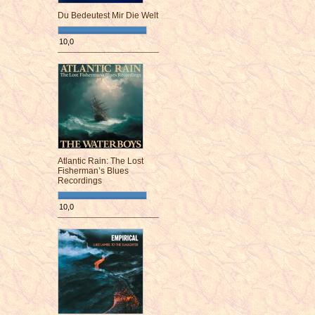
Du Bedeutest Mir Die Welt
10,0
¯¯¯¯¯¯¯¯¯¯¯¯¯¯¯¯¯¯¯¯¯¯¯¯
Atlantic Rain: The Lost
Fisherman’s Blues
Recordings
10,0
¯¯¯¯¯¯¯¯¯¯¯¯¯¯¯¯¯¯¯¯¯¯¯¯