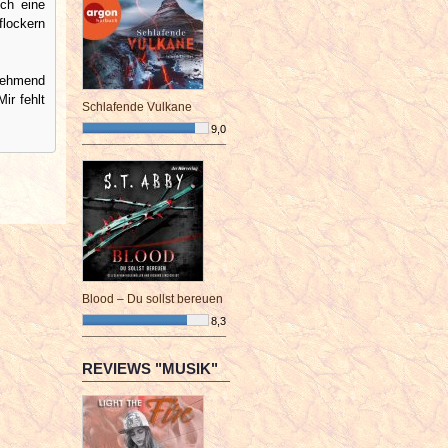
ch eine
flockern
unehmend
ir fehlt
Schlafende Vulkane
9,0
¯¯¯¯¯¯¯¯¯¯¯¯¯¯¯¯¯¯¯¯¯¯¯¯
Blood – Du sollst bereuen
8,3
¯¯¯¯¯¯¯¯¯¯¯¯¯¯¯¯¯¯¯¯¯¯¯¯
REVIEWS "MUSIK"