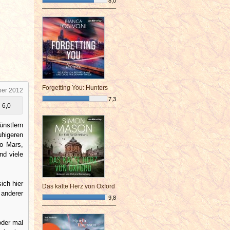
8,0
¯¯¯¯¯¯¯¯¯¯¯¯¯¯¯¯¯¯¯¯¯¯¯¯
Forgetting You: Hunters
ber 2012
7,3
6,0
¯¯¯¯¯¯¯¯¯¯¯¯¯¯¯¯¯¯¯¯¯¯¯¯
ünstlern
uhigeren
no Mars,
nd viele
ich hier
Das kalte Herz von Oxford
 anderer
9,8
¯¯¯¯¯¯¯¯¯¯¯¯¯¯¯¯¯¯¯¯¯¯¯¯
oder mal