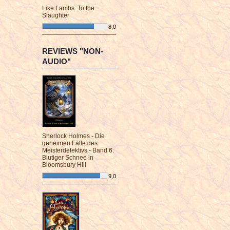
Like Lambs: To the
Slaughter
8,0
¯¯¯¯¯¯¯¯¯¯¯¯¯¯¯¯¯¯¯¯¯¯¯¯
REVIEWS "NON-
AUDIO"
Sherlock Holmes - Die
geheimen Fälle des
Meisterdetektivs - Band 6:
Blutiger Schnee in
Bloomsbury Hill
9,0
¯¯¯¯¯¯¯¯¯¯¯¯¯¯¯¯¯¯¯¯¯¯¯¯