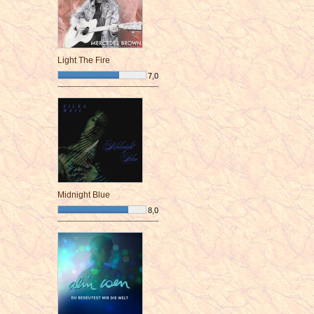
Light The Fire
7,0
¯¯¯¯¯¯¯¯¯¯¯¯¯¯¯¯¯¯¯¯¯¯¯¯
Midnight Blue
8,0
¯¯¯¯¯¯¯¯¯¯¯¯¯¯¯¯¯¯¯¯¯¯¯¯