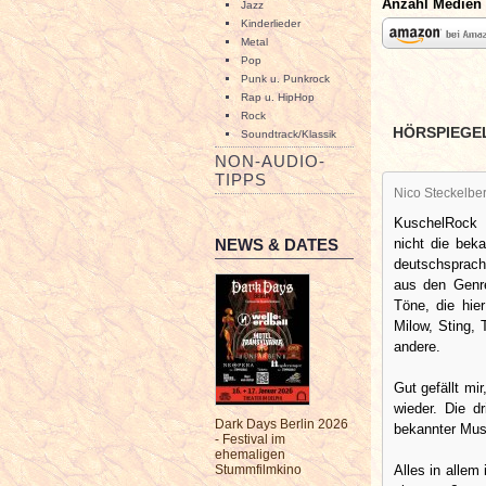
Anzahl Medien
Jazz
Kinderlieder
Metal
Pop
Punk u. Punkrock
Rap u. HipHop
Rock
HÖRSPIEGE
Soundtrack/Klassik
NON-AUDIO-
TIPPS
Nico Steckelbe
KuschelRock 
nicht die bek
NEWS & DATES
deutschsprachi
aus den Genre
Töne, die hie
Milow, Sting,
andere.
Gut gefällt mir
wieder. Die d
Dark Days Berlin 2026
bekannter Mus
- Festival im
ehemaligen
Alles in allem
Stummfilmkino