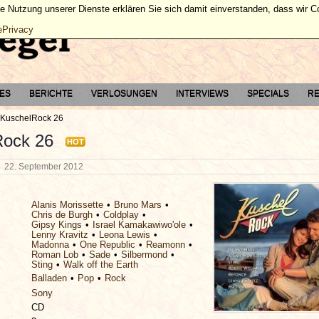
ie Nutzung unserer Dienste erklären Sie sich damit einverstanden, dass wir 
ePrivacy
TES
BERICHTE
VERLOSUNGEN
INTERVIEWS
SPECIALS
RE
KuschelRock 26
Rock 26
HOT
g
22. September 2012
Alanis Morissette
Bruno Mars
Chris de Burgh
Coldplay
Gipsy Kings
Israel Kamakawiwo'ole
Lenny Kravitz
Leona Lewis
Madonna
One Republic
Reamonn
Roman Lob
Sade
Silbermond
Sting
Walk off the Earth
Balladen
Pop
Rock
Sony
CD