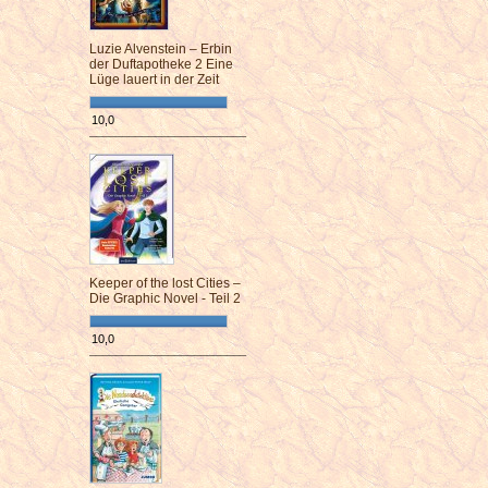
Luzie Alvenstein – Erbin
der Duftapotheke 2 Eine
Lüge lauert in der Zeit
10,0
¯¯¯¯¯¯¯¯¯¯¯¯¯¯¯¯¯¯¯¯¯¯¯¯
Keeper of the lost Cities –
Die Graphic Novel - Teil 2
10,0
¯¯¯¯¯¯¯¯¯¯¯¯¯¯¯¯¯¯¯¯¯¯¯¯