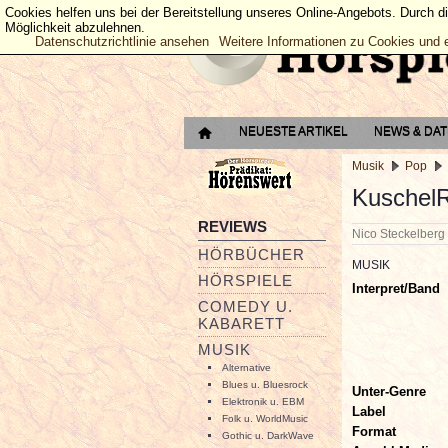
Cookies helfen uns bei der Bereitstellung unseres Online-Angebots. Durch d
Möglichkeit abzulehnen.
Datenschutzrichtlinie ansehen
Weitere Informationen zu Cookies und 
NEUESTE ARTIKEL
NEWS & DA
Musik
Pop
Kuschel
REVIEWS
Nico Steckelber
HÖRBÜCHER
MUSIK
HÖRSPIELE
Interpret/Band
COMEDY U.
KABARETT
MUSIK
Alternative
Blues u. Bluesrock
Unter-Genre
Elektronik u. EBM
Label
Folk u. WorldMusic
Format
Gothic u. DarkWave