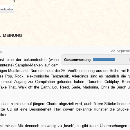
3
L-MEINUNG
22. Septem
rg
ist eine der bekanntesten (wenn
Gesamtwertung
annteste) Sampler-Marken auf dem
gen Musikmarkt. Nun erscheint die 26. Veröffentlichung aus der Reihe mit K
s Pop, Rock, elektronische Tanzmusik. Allerdings sind es natürlich die r
r erneut Zugang zur Compilation gefunden haben. Darunter: Coldplay, Bru
 Take That, Walk off the Earth, Lou Reed, Sade, Madonna, Chris de Burgh u
, dass nicht nur auf jüngere Charts abgezielt wird, auch ältere Stücke finden s
ritte CD ist eine Besonderheit: Hier covern bekannte Künstler die Stücke
iker.
 ist mir der Mix dennoch ein wenig zu „lasch“, es gibt kaum Überraschungen 