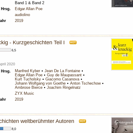
Band 1 & Band 2
 Hrsg.
Edgar Allan Poe
audiolino
ahr
2019
kig - Kurzgeschichten Teil I
HOT
6,5
April 2020
Manfred Kyber
Jean De La Fontaine
 Hrsg.
Edgar Allan Poe
Guy de Maupassant
Kurt Tucholsky
Giacomo Casanova
Johann Wolfgang von Goethe
Anton Tschechow
Ambrose Bierce
Joachim Ringelnatz
ZYX Music
ahr
2019
chichten weltberühmter Autoren
HOT
8,0