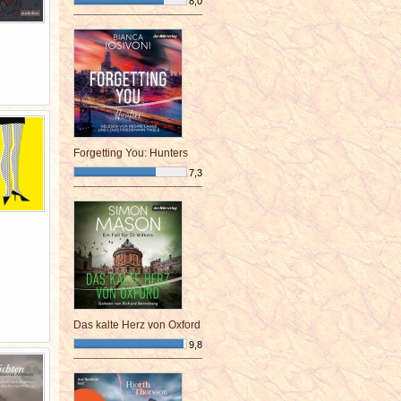
8,0
¯¯¯¯¯¯¯¯¯¯¯¯¯¯¯¯¯¯¯¯¯¯¯¯
Forgetting You: Hunters
7,3
¯¯¯¯¯¯¯¯¯¯¯¯¯¯¯¯¯¯¯¯¯¯¯¯
Das kalte Herz von Oxford
9,8
¯¯¯¯¯¯¯¯¯¯¯¯¯¯¯¯¯¯¯¯¯¯¯¯