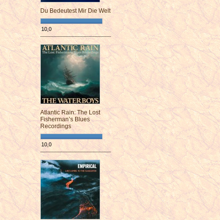
Du Bedeutest Mir Die Welt
10,0
¯¯¯¯¯¯¯¯¯¯¯¯¯¯¯¯¯¯¯¯¯¯¯¯
Atlantic Rain: The Lost
Fisherman’s Blues
Recordings
10,0
¯¯¯¯¯¯¯¯¯¯¯¯¯¯¯¯¯¯¯¯¯¯¯¯