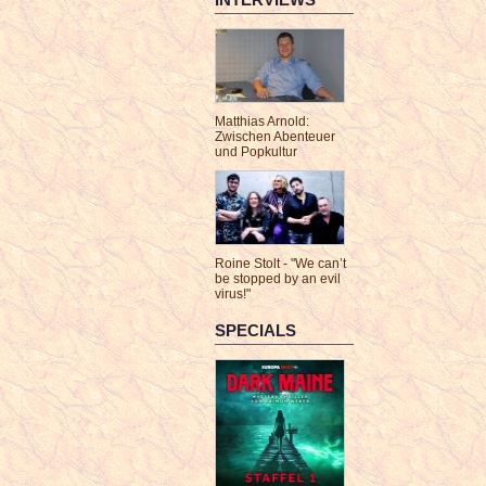
Matthias Arnold:
Zwischen Abenteuer
und Popkultur
Roine Stolt - "We can’t
be stopped by an evil
virus!"
SPECIALS