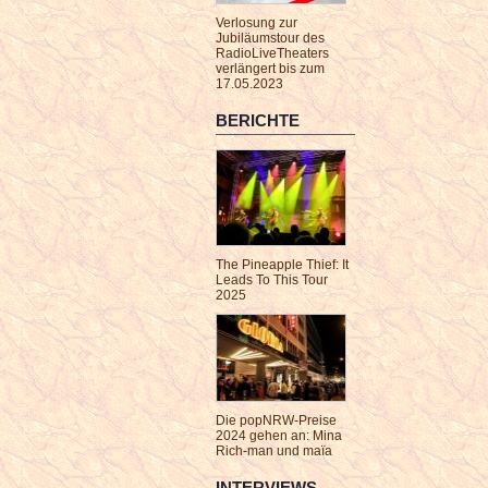
Verlosung zur
Jubiläumstour des
RadioLiveTheaters
verlängert bis zum
17.05.2023
BERICHTE
The Pineapple Thief: It
Leads To This Tour
2025
Die popNRW-Preise
2024 gehen an: Mina
Rich-man und maïa
INTERVIEWS