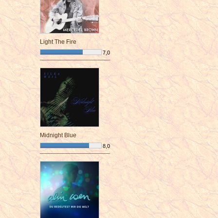
Light The Fire
7,0
¯¯¯¯¯¯¯¯¯¯¯¯¯¯¯¯¯¯¯¯¯¯¯¯
Midnight Blue
8,0
¯¯¯¯¯¯¯¯¯¯¯¯¯¯¯¯¯¯¯¯¯¯¯¯