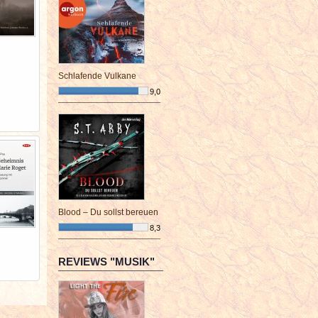
Schlafende Vulkane
9,0
¯¯¯¯¯¯¯¯¯¯¯¯¯¯¯¯¯¯¯¯¯¯¯¯
Blood – Du sollst bereuen
8,3
¯¯¯¯¯¯¯¯¯¯¯¯¯¯¯¯¯¯¯¯¯¯¯¯
REVIEWS "MUSIK"