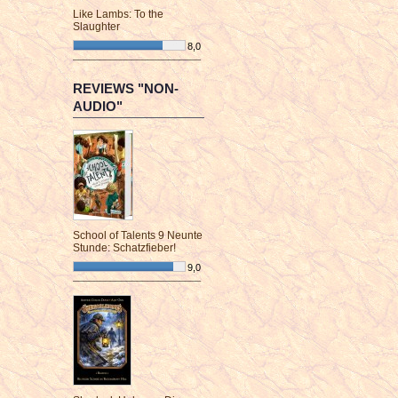
Like Lambs: To the
Slaughter
8,0
¯¯¯¯¯¯¯¯¯¯¯¯¯¯¯¯¯¯¯¯¯¯¯¯
REVIEWS "NON-
AUDIO"
School of Talents 9 Neunte
Stunde: Schatzfieber!
9,0
¯¯¯¯¯¯¯¯¯¯¯¯¯¯¯¯¯¯¯¯¯¯¯¯