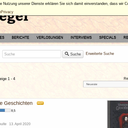
ie Nutzung unserer Dienste erklären Sie sich damit einverstanden, dass wir 
ePrivacy
TES
BERICHTE
VERLOSUNGEN
INTERVIEWS
SPECIALS
RE
Erweiterte Suche
Suche
eige 1 - 4
Re
he Geschichten
HOT
8,5
chulte
13. April 2020