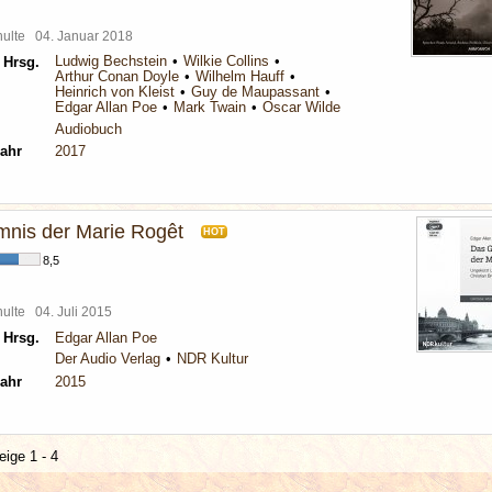
chulte
04. Januar 2018
Ludwig Bechstein
Wilkie Collins
 Hrsg.
Arthur Conan Doyle
Wilhelm Hauff
Heinrich von Kleist
Guy de Maupassant
Edgar Allan Poe
Mark Twain
Oscar Wilde
Audiobuch
ahr
2017
nis der Marie Rogêt
HOT
8,5
chulte
04. Juli 2015
 Hrsg.
Edgar Allan Poe
Der Audio Verlag
NDR Kultur
ahr
2015
eige 1 - 4