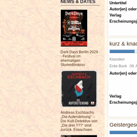
NEWS & DATES
Untertitel
Autor(en) oder
Verlag
Erscheinungsj
kurz & knac
Dark Days Berlin 2026
- Festival im
Klassiker
ehemaligen
Stummfilmkino
Ecke Buck
09. 
Autor(en) oder
Verlag
Erscheinungsj
Andreas Eschbachs
„Die Auferstehung“ –
Die Kult-Detektive von
Geisterges
„Die drei ???“ sind
zurück. Erwachsen.