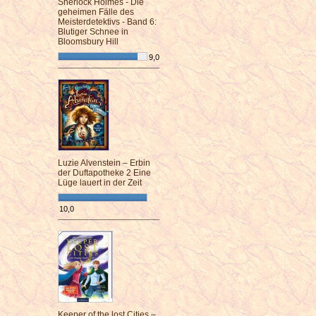
Sherlock Holmes - Die
geheimen Fälle des
Meisterdetektivs - Band 6:
Blutiger Schnee in
Bloomsbury Hill
9,0
¯¯¯¯¯¯¯¯¯¯¯¯¯¯¯¯¯¯¯¯¯¯¯¯
Luzie Alvenstein – Erbin
der Duftapotheke 2 Eine
Lüge lauert in der Zeit
10,0
¯¯¯¯¯¯¯¯¯¯¯¯¯¯¯¯¯¯¯¯¯¯¯¯
Keeper of the lost Cities –