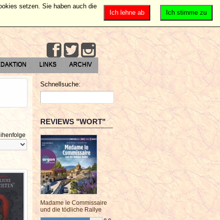
Cookies setzen. Sie haben auch die
Ich lehne ab
Ich stimme zu
DAKTION
LINKS
ARCHIV
Schnellsuche:
REVIEWS "WORT"
ihenfolge
Madame le Commissaire
und die tödliche Rallye