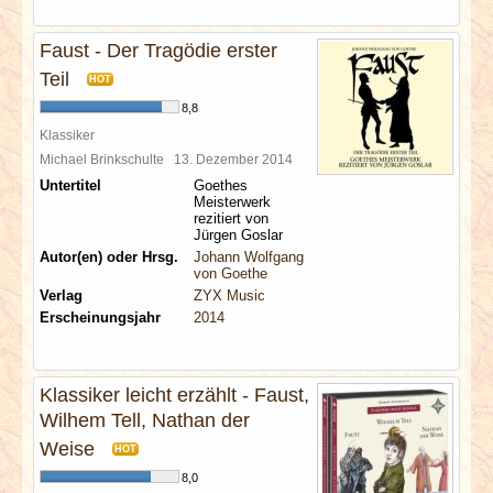
Faust - Der Tragödie erster
Teil
HOT
8,8
Klassiker
Michael Brinkschulte
13. Dezember 2014
Untertitel
Goethes
Meisterwerk
rezitiert von
Jürgen Goslar
Autor(en) oder Hrsg.
Johann Wolfgang
von Goethe
Verlag
ZYX Music
Erscheinungsjahr
2014
Klassiker leicht erzählt - Faust,
Wilhem Tell, Nathan der
Weise
HOT
8,0