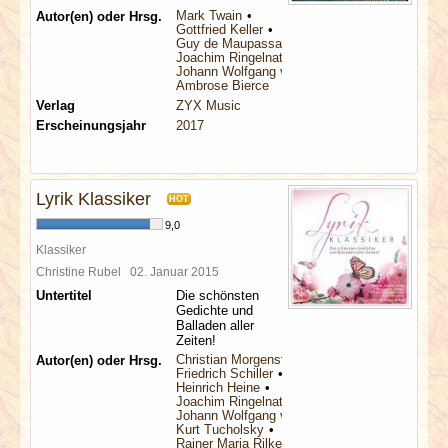
Mark Twain
Autor(en) oder Hrsg.
Gottfried Keller
Guy de Maupassant
Joachim Ringelnatz
Johann Wolfgang von Goethe
Ambrose Bierce
Verlag
ZYX Music
Erscheinungsjahr
2017
Lyrik Klassiker
HOT
9,0
Klassiker
Christine Rubel
02. Januar 2015
Untertitel
Die schönsten
Gedichte und
Balladen aller
Zeiten!
Christian Morgenstern
Autor(en) oder Hrsg.
Friedrich Schiller
Heinrich Heine
Joachim Ringelnatz
Johann Wolfgang von Goethe
Kurt Tucholsky
Rainer Maria Rilke