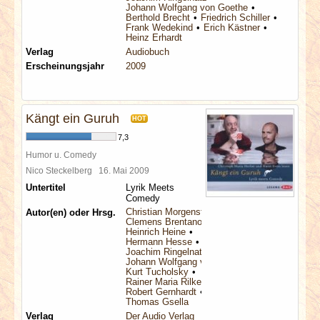
Johann Wolfgang von Goethe
Berthold Brecht
Friedrich Schiller
Frank Wedekind
Erich Kästner
Heinz Erhardt
Verlag
Audiobuch
Erscheinungsjahr
2009
Kängt ein Guruh
HOT
7,3
Humor u. Comedy
Nico Steckelberg
16. Mai 2009
Untertitel
Lyrik Meets
Comedy
Christian Morgenstern
Autor(en) oder Hrsg.
Clemens Brentano
Heinrich Heine
Hermann Hesse
Joachim Ringelnatz
Johann Wolfgang von Goethe
Kurt Tucholsky
Rainer Maria Rilke
Robert Gernhardt
Thomas Gsella
Verlag
Der Audio Verlag