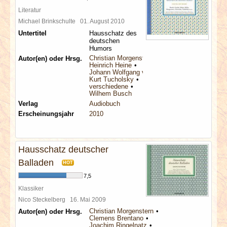
Literatur
Michael Brinkschulte
01. August 2010
Untertitel
Hausschatz des
deutschen
Humors
Christian Morgenstern
Autor(en) oder Hrsg.
Heinrich Heine
Johann Wolfgang von Goethe
Kurt Tucholsky
verschiedene
Wilhem Busch
Verlag
Audiobuch
Erscheinungsjahr
2010
Hausschatz deutscher
Balladen
HOT
7,5
Klassiker
Nico Steckelberg
16. Mai 2009
Christian Morgenstern
Autor(en) oder Hrsg.
Clemens Brentano
Joachim Ringelnatz