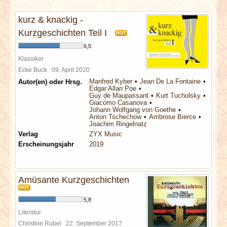
INTERVIEWS
kurz & knackig -
SPECIALS
Kurzgeschichten Teil I
HOT
6,5
REDAKTION
Klassiker
Ecke Buck
09. April 2020
Manfred Kyber
Jean De La Fontaine
Autor(en) oder Hrsg.
LINKS
Edgar Allan Poe
Guy de Maupassant
Kurt Tucholsky
Giacomo Casanova
ARCHIV
Johann Wolfgang von Goethe
Anton Tschechow
Ambrose Bierce
Joachim Ringelnatz
Verlag
ZYX Music
Erscheinungsjahr
2019
Amüsante Kurzgeschichten
HOT
5,8
Literatur
Christine Rubel
22. September 2017