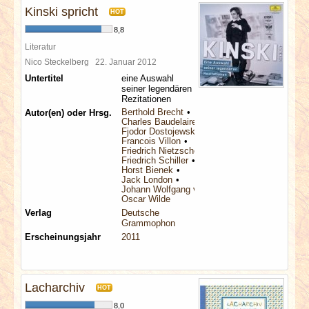
Kinski spricht
HOT
8,8
Literatur
Nico Steckelberg
22. Januar 2012
Untertitel
eine Auswahl
seiner legendären
Rezitationen
Berthold Brecht
Autor(en) oder Hrsg.
Charles Baudelaire
Fjodor Dostojewskij
Francois Villon
Friedrich Nietzsche
Friedrich Schiller
Horst Bienek
Jack London
Johann Wolfgang von Goethe
Oscar Wilde
Verlag
Deutsche
Grammophon
Erscheinungsjahr
2011
Lacharchiv
HOT
8,0