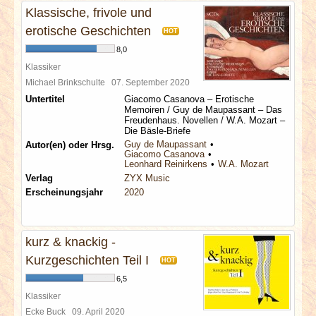
Klassische, frivole und
erotische Geschichten
HOT
8,0
Klassiker
Michael Brinkschulte
07. September 2020
Untertitel
Giacomo Casanova – Erotische
Memoiren / Guy de Maupassant – Das
Freudenhaus. Novellen / W.A. Mozart –
Die Bäsle-Briefe
Guy de Maupassant
Autor(en) oder Hrsg.
Giacomo Casanova
Leonhard Reinirkens
W.A. Mozart
Verlag
ZYX Music
Erscheinungsjahr
2020
kurz & knackig -
Kurzgeschichten Teil I
HOT
6,5
Klassiker
Ecke Buck
09. April 2020