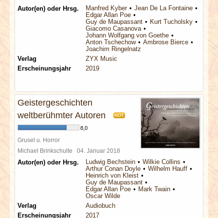
Manfred Kyber
Jean De La Fontaine
Autor(en) oder Hrsg.
Edgar Allan Poe
Guy de Maupassant
Kurt Tucholsky
Giacomo Casanova
Johann Wolfgang von Goethe
Anton Tschechow
Ambrose Bierce
Joachim Ringelnatz
Verlag
ZYX Music
Erscheinungsjahr
2019
Geistergeschichten
weltberühmter Autoren
HOT
8,0
Grusel u. Horror
Michael Brinkschulte
04. Januar 2018
Ludwig Bechstein
Wilkie Collins
Autor(en) oder Hrsg.
Arthur Conan Doyle
Wilhelm Hauff
Heinrich von Kleist
Guy de Maupassant
Edgar Allan Poe
Mark Twain
Oscar Wilde
Verlag
Audiobuch
Erscheinungsjahr
2017