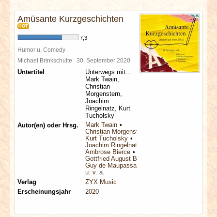
INTERVIEWS
Amüsante Kurzgeschichten
HOT
SPECIALS
7,3
Humor u. Comedy
REDAKTION
Michael Brinkschulte
30. September 2020
Untertitel
Unterwegs mit...
Mark Twain,
LINKS
Christian
Morgenstern,
Joachim
ARCHIV
Ringelnatz, Kurt
Tucholsky
Mark Twain
Autor(en) oder Hrsg.
Christian Morgenstern
Kurt Tucholsky
Joachim Ringelnatz
Ambrose Bierce
Gottfried August Bürger
Guy de Maupassant
u. v. a.
Verlag
ZYX Music
Erscheinungsjahr
2020