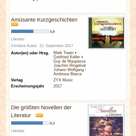
Amüsante Kurzgeschichten
HOT
5,8
Literatur
Christine Rubel
22. September 2017
Mark Twain
Autor(en) oder Hrsg.
Gottfried Keller
Guy de Maupassant
Joachim Ringelnatz
Johann Wolfgang von Goethe
Ambrose Bierce
Verlag
ZYX Music
Erscheinungsjahr
2017
Die größten Novellen der
Literatur
HOT
8,3
Literatur