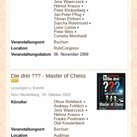
Jens Wawrczeck
Helmut Krauss
Peter Klinkenberg
Jan-Peter Pflug
Tilman Ehrhorn
Sascha Rotermund
Luise Lunow
Peter Weis
Cornelia Meinhardt
Veranstaltungsort
Bochum
Location
RuhrCongress
Veranstaltungsdatum
06. November 2009
Die drei ??? - Master of Chess
HOT
Lesungen u. Events
Nico Steckelberg
05. Oktober 2002
Oliver Rohrbeck
Künstler
Andreas Fröhlich
Jens Wawrczeck
Helmut Krauss
Frauke Poolmann
Olaf Kreutenbeck
Veranstaltungsort
Bochum
Location
Audimax