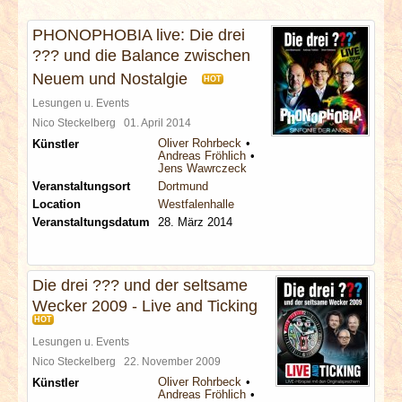
INTERVIEWS
PHONOPHOBIA live: Die drei
??? und die Balance zwischen
SPECIALS
Neuem und Nostalgie
HOT
REDAKTION
Lesungen u. Events
Nico Steckelberg
01. April 2014
Oliver Rohrbeck
Künstler
LINKS
Andreas Fröhlich
Jens Wawrczeck
Veranstaltungsort
Dortmund
ARCHIV
Location
Westfalenhalle
Veranstaltungsdatum
28. März 2014
Die drei ??? und der seltsame
Wecker 2009 - Live and Ticking
HOT
Lesungen u. Events
Nico Steckelberg
22. November 2009
Oliver Rohrbeck
Künstler
Andreas Fröhlich