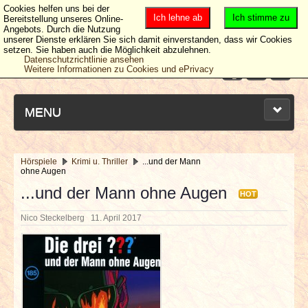
Cookies helfen uns bei der
Ich lehne ab
Ich stimme zu
Bereitstellung unseres Online-
Angebots. Durch die Nutzung
unserer Dienste erklären Sie sich damit einverstanden, dass wir Cookies
setzen. Sie haben auch die Möglichkeit abzulehnen.
Datenschutzrichtlinie ansehen
Weitere Informationen zu Cookies und ePrivacy
MENU
Hörspiele
Krimi u. Thriller
...und der Mann
ohne Augen
NEUESTE ARTIKEL
...und der Mann ohne Augen
HOT
NEWS & DATES
Nico Steckelberg
11. April 2017
BERICHTE
VERLOSUNGEN