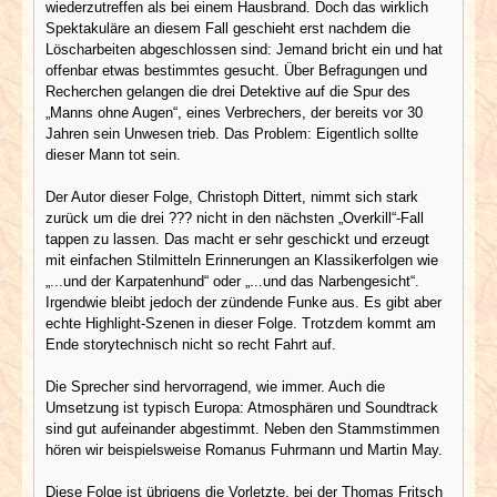
wiederzutreffen als bei einem Hausbrand. Doch das wirklich
Spektakuläre an diesem Fall geschieht erst nachdem die
Löscharbeiten abgeschlossen sind: Jemand bricht ein und hat
offenbar etwas bestimmtes gesucht. Über Befragungen und
Recherchen gelangen die drei Detektive auf die Spur des
„Manns ohne Augen“, eines Verbrechers, der bereits vor 30
Jahren sein Unwesen trieb. Das Problem: Eigentlich sollte
dieser Mann tot sein.
Der Autor dieser Folge, Christoph Dittert, nimmt sich stark
zurück um die drei ??? nicht in den nächsten „Overkill“-Fall
tappen zu lassen. Das macht er sehr geschickt und erzeugt
mit einfachen Stilmitteln Erinnerungen an Klassikerfolgen wie
„...und der Karpatenhund“ oder „...und das Narbengesicht“.
Irgendwie bleibt jedoch der zündende Funke aus. Es gibt aber
echte Highlight-Szenen in dieser Folge. Trotzdem kommt am
Ende storytechnisch nicht so recht Fahrt auf.
Die Sprecher sind hervorragend, wie immer. Auch die
Umsetzung ist typisch Europa: Atmosphären und Soundtrack
sind gut aufeinander abgestimmt. Neben den Stammstimmen
hören wir beispielsweise Romanus Fuhrmann und Martin May.
Diese Folge ist übrigens die Vorletzte, bei der Thomas Fritsch