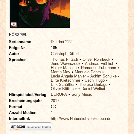
INTERVIEWS
SPECIALS
REDAKTION
HÖRSPIEL
Serienname
Die drei ???
Folge Nr.
185
LINKS
Autor
Christoph Dittert
Thomas Fritsch
Oliver Rohrbeck
Sprecher
Jens Wawrczeck
Andreas Fröhlich
ARCHIV
Holger Mahlich
Romanus Fuhrmann
Martin May
Manuela Dahm
Lucia Angela Mahler
Achim Schülke
Birte Kretschmer
Uschi Hugo
Erik Schäffler
Theresa Berlage
Oliver Böttcher
Daniel Welbat
EUROPA
Sony Music
Hörspiellabel/Verlag
Erscheinungsjahr
2017
Format
CD
Anzahl Medien
1
Internetlink
http://www.NatuerlichvonEuropa.de