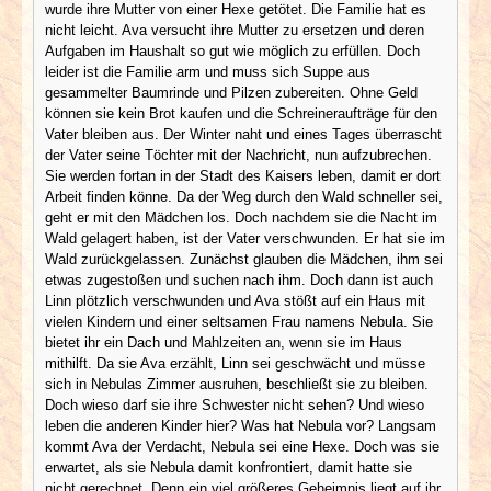
wurde ihre Mutter von einer Hexe getötet. Die Familie hat es
nicht leicht. Ava versucht ihre Mutter zu ersetzen und deren
Aufgaben im Haushalt so gut wie möglich zu erfüllen. Doch
leider ist die Familie arm und muss sich Suppe aus
gesammelter Baumrinde und Pilzen zubereiten. Ohne Geld
können sie kein Brot kaufen und die Schreineraufträge für den
Vater bleiben aus. Der Winter naht und eines Tages überrascht
der Vater seine Töchter mit der Nachricht, nun aufzubrechen.
Sie werden fortan in der Stadt des Kaisers leben, damit er dort
Arbeit finden könne. Da der Weg durch den Wald schneller sei,
geht er mit den Mädchen los. Doch nachdem sie die Nacht im
Wald gelagert haben, ist der Vater verschwunden. Er hat sie im
Wald zurückgelassen. Zunächst glauben die Mädchen, ihm sei
etwas zugestoßen und suchen nach ihm. Doch dann ist auch
Linn plötzlich verschwunden und Ava stößt auf ein Haus mit
vielen Kindern und einer seltsamen Frau namens Nebula. Sie
bietet ihr ein Dach und Mahlzeiten an, wenn sie im Haus
mithilft. Da sie Ava erzählt, Linn sei geschwächt und müsse
sich in Nebulas Zimmer ausruhen, beschließt sie zu bleiben.
Doch wieso darf sie ihre Schwester nicht sehen? Und wieso
leben die anderen Kinder hier? Was hat Nebula vor? Langsam
kommt Ava der Verdacht, Nebula sei eine Hexe. Doch was sie
erwartet, als sie Nebula damit konfrontiert, damit hatte sie
nicht gerechnet. Denn ein viel größeres Geheimnis liegt auf ihr