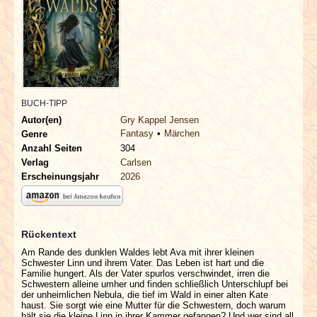
INTERVIEWS
SPECIALS
REDAKTION
BUCH-TIPP
LINKS
Autor(en)
Gry Kappel Jensen
Fantasy
Märchen
Genre
Anzahl Seiten
304
ARCHIV
Verlag
Carlsen
Erscheinungsjahr
2026
Rückentext
Am Rande des dunklen Waldes lebt Ava mit ihrer kleinen
Schwester Linn und ihrem Vater. Das Leben ist hart und die
Familie hungert. Als der Vater spurlos verschwindet, irren die
Schwestern alleine umher und finden schließlich Unterschlupf bei
der unheimlichen Nebula, die tief im Wald in einer alten Kate
haust. Sie sorgt wie eine Mutter für die Schwestern, doch warum
hält sie die kleine Linn in ihrer Kammer gefangen? Und wer sind all