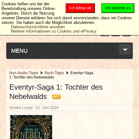
Cookies helfen uns bei der
Ich lehne ab
Ich stimme zu
Bereitstellung unseres Online-
Angebots. Durch die Nutzung
unserer Dienste erklären Sie sich damit einverstanden, dass wir Cookies
setzen. Sie haben auch die Möglichkeit abzulehnen.
Datenschutzrichtlinie ansehen
Weitere Informationen zu Cookies und ePrivacy
MENU
Non-Audio-Tipps
Buch-Tipps
Eventyr-Saga
1: Tochter des Nebelwalds
NEUESTE ARTIKEL
Eventyr-Saga 1: Tochter des
Nebelwalds
NEWS & DATES
HOT
Annika Lange
01. Juni 2026
BERICHTE
VERLOSUNGEN