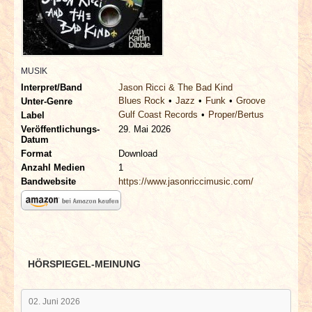
INTERVIEWS
SPECIALS
MUSIK
REDAKTION
Interpret/Band
Jason Ricci & The Bad Kind
Blues Rock
Jazz
Funk
Groove
Unter-Genre
Gulf Coast Records
Proper/Bertus
LINKS
Label
Veröffentlichungs-
29. Mai 2026
Datum
ARCHIV
Format
Download
Anzahl Medien
1
Bandwebsite
https://www.jasonriccimusic.com/
HÖRSPIEGEL-MEINUNG
02. Juni 2026