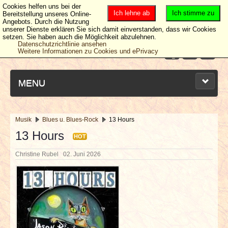
Cookies helfen uns bei der
Ich lehne ab
Ich stimme zu
Bereitstellung unseres Online-
Angebots. Durch die Nutzung
unserer Dienste erklären Sie sich damit einverstanden, dass wir Cookies
setzen. Sie haben auch die Möglichkeit abzulehnen.
Datenschutzrichtlinie ansehen
Weitere Informationen zu Cookies und ePrivacy
MENU
Musik
Blues u. Blues-Rock
13 Hours
NEUESTE ARTIKEL
13 Hours
HOT
Christine Rubel
02. Juni 2026
NEWS & DATES
BERICHTE
VERLOSUNGEN