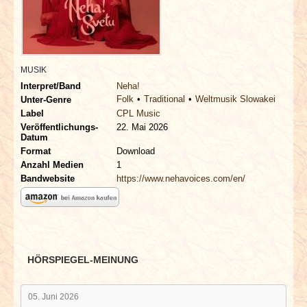
INTERVIEWS
SPECIALS
MUSIK
REDAKTION
Interpret/Band
Neha!
Folk
Traditional
Weltmusik Slowakei
Unter-Genre
LINKS
Label
CPL Music
Veröffentlichungs-
22. Mai 2026
Datum
ARCHIV
Format
Download
Anzahl Medien
1
Bandwebsite
https://www.nehavoices.com/en/
HÖRSPIEGEL-MEINUNG
05. Juni 2026