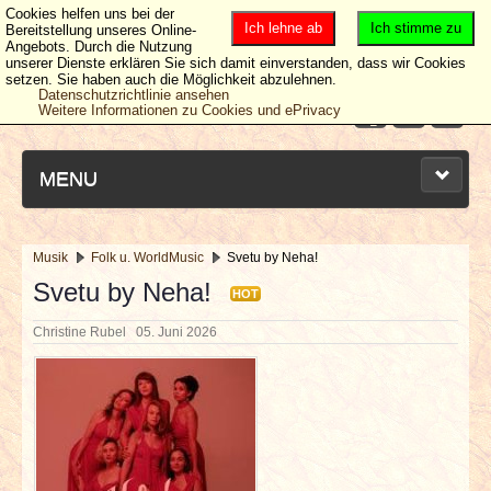
Cookies helfen uns bei der
Ich lehne ab
Ich stimme zu
Bereitstellung unseres Online-
Angebots. Durch die Nutzung
unserer Dienste erklären Sie sich damit einverstanden, dass wir Cookies
setzen. Sie haben auch die Möglichkeit abzulehnen.
Datenschutzrichtlinie ansehen
Weitere Informationen zu Cookies und ePrivacy
MENU
Musik
Folk u. WorldMusic
Svetu by Neha!
NEUESTE ARTIKEL
Svetu by Neha!
HOT
Christine Rubel
05. Juni 2026
NEWS & DATES
BERICHTE
VERLOSUNGEN