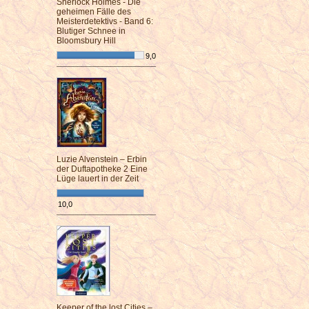
Sherlock Holmes - Die
geheimen Fälle des
Meisterdetektivs - Band 6:
Blutiger Schnee in
Bloomsbury Hill
9,0
¯¯¯¯¯¯¯¯¯¯¯¯¯¯¯¯¯¯¯¯¯¯¯¯
Luzie Alvenstein – Erbin
der Duftapotheke 2 Eine
Lüge lauert in der Zeit
10,0
¯¯¯¯¯¯¯¯¯¯¯¯¯¯¯¯¯¯¯¯¯¯¯¯
Keeper of the lost Cities –