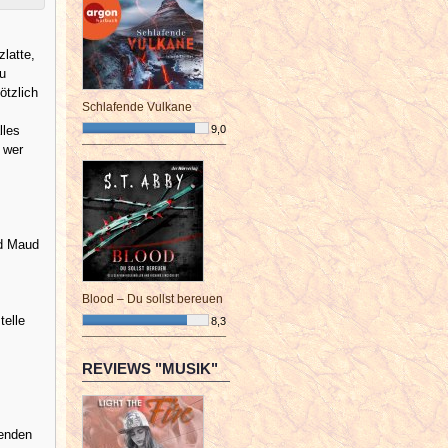
latte,
zu
ötzlich
Schlafende Vulkane
lles
9,0
 wer
¯¯¯¯¯¯¯¯¯¯¯¯¯¯¯¯¯¯¯¯¯¯¯¯
nd Maud
Blood – Du sollst bereuen
telle
8,3
¯¯¯¯¯¯¯¯¯¯¯¯¯¯¯¯¯¯¯¯¯¯¯¯
REVIEWS "MUSIK"
nenden