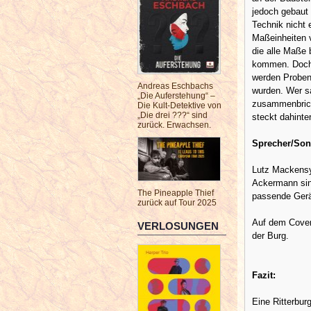
jedoch gebaut
Technik nicht 
Maßeinheiten v
die alle Maße 
kommen. Doch 
werden Proben
Andreas Eschbachs
wurden. Wer sa
„Die Auferstehung“ –
zusammenbricht
Die Kult-Detektive von
„Die drei ???“ sind
steckt dahint
zurück. Erwachsen.
Sprecher/Son
Lutz Mackensy
Ackermann sind
The Pineapple Thief
passende Gerä
zurück auf Tour 2025
Auf dem Cover 
VERLOSUNGEN
der Burg.
Fazit:
Eine Ritterbu