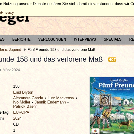
ie Nutzung unserer Dienste erklären Sie sich damit einverstanden, dass wir 
ePrivacy
TES
BERICHTE
VERLOSUNGEN
INTERVIEWS
SPECIALS
RE
der u. Jugend
Fünf Freunde 158 und das verlorene Maß
unde 158 und das verlorene Maß
HOT
0. März 2024
158
Enid Blyton
Alexandra Garcia
Lutz Mackensy
Ivo Möller
Jannik Endemann
Patrick Baehr
erlag
EUROPA
ahr
2024
CD
1