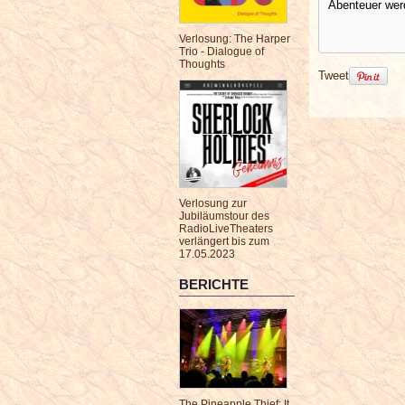
Abenteuer wer
Verlosung: The Harper
Trio - Dialogue of
Thoughts
Tweet
Verlosung zur
Jubiläumstour des
RadioLiveTheaters
verlängert bis zum
17.05.2023
BERICHTE
The Pineapple Thief: It