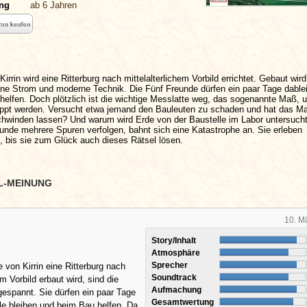
ung
ab 6 Jahren
irrin wird eine Ritterburg nach mittelalterlichem Vorbild errichtet. Gebaut wird
ne Strom und moderne Technik. Die Fünf Freunde dürfen ein paar Tage dable
elfen. Doch plötzlich ist die wichtige Messlatte weg, das sogenannte Maß, 
pt werden. Versucht etwa jemand den Bauleuten zu schaden und hat das M
schwinden lassen? Und warum wird Erde von der Baustelle im Labor untersuch
unde mehrere Spuren verfolgen, bahnt sich eine Katastrophe an. Sie erleben
, bis sie zum Glück auch dieses Rätsel lösen.
L-MEINUNG
10. M
Story/Inhalt
Atmosphäre
Sprecher
e von Kirrin eine Ritterburg nach
Soundtrack
em Vorbild erbaut wird, sind die
Aufmachung
espannt. Sie dürfen ein paar Tage
Gesamtwertung
le bleiben und beim Bau helfen. Da