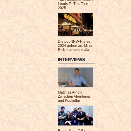
Leads To This Tour
2025
Die popNRW-Preise
2024 gehen an: Mina
Rich-man und maïa
INTERVIEWS
Matthias Arnold:
Zwischen Abenteuer
und Popkultur
Roine Stolt - "We can’t