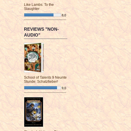
Like Lambs: To the
Slaughter
8,0
¯¯¯¯¯¯¯¯¯¯¯¯¯¯¯¯¯¯¯¯¯¯¯¯
REVIEWS "NON-
AUDIO"
School of Talents 9 Neunte
Stunde: Schatzfieber!
9,0
¯¯¯¯¯¯¯¯¯¯¯¯¯¯¯¯¯¯¯¯¯¯¯¯