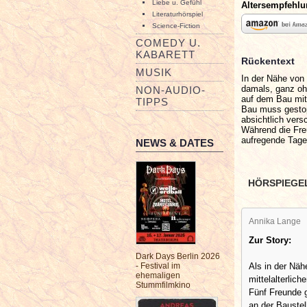
Liebe u. Gefühl
Altersempfehl
Literaturhörspiel
Science-Fiction
COMEDY U.
KABARETT
Rückentext
MUSIK
In der Nähe von K
damals, ganz oh
NON-AUDIO-
auf dem Bau mith
TIPPS
Bau muss gestop
absichtlich ver
Während die Fre
aufregende Tage
NEWS & DATES
HÖRSPIEGE
Annika Lange
Zur Story:
Dark Days Berlin 2026
Als in der Näh
- Festival im
ehemaligen
mittelalterlich
Stummfilmkino
Fünf Freunde g
an der Baustel