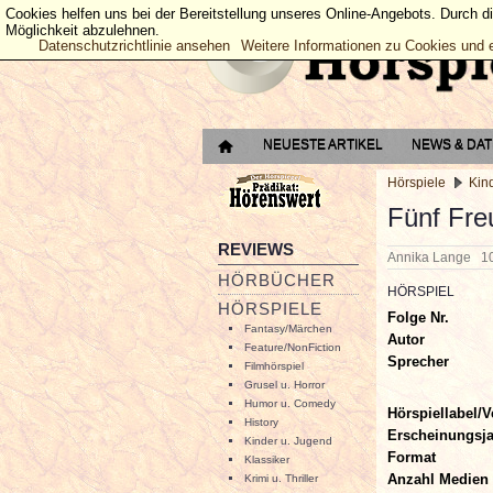
Cookies helfen uns bei der Bereitstellung unseres Online-Angebots. Durch d
Möglichkeit abzulehnen.
Datenschutzrichtlinie ansehen
Weitere Informationen zu Cookies und 
NEUESTE ARTIKEL
NEWS & DA
Hörspiele
Kin
Fünf Fre
REVIEWS
Annika Lange
1
HÖRBÜCHER
HÖRSPIEL
HÖRSPIELE
Folge Nr.
Fantasy/Märchen
Autor
Feature/NonFiction
Sprecher
Filmhörspiel
Grusel u. Horror
Humor u. Comedy
Hörspiellabel/V
History
Erscheinungsj
Kinder u. Jugend
Format
Klassiker
Anzahl Medien
Krimi u. Thriller