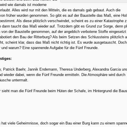
 wird wie damals ist moderne
erlaubt. Alles wird nur mit den Mitteln, die es damals gab gebaut. Auch die
on früher wurden genommen. So gibt es auf der Baustelle das Maß, eine Holz
bestimmt. Als diese plötzlich verschwindet, scheint es zu einer Katastrophe 
dann taucht das Maß wieder auf. Trotzdem gibt es Grund zur Sorge, denn pl
 von der Baustelle genommen, auf der angeblich verbotene Stoffe eingesetzt
botiert den Bau der Ritterburg? Als beim Setzen des Schlussteins plötzlich a
, scheint klar, dass das Maß nicht richtig ist. Es wurde ausgetauscht. Doch
er und warum? Eine spannende Aufgabe für die Fünf Freunde.
stiges:
, Patrick Baehr, Jannik Endemann, Theresa Underberg, Alexandra Garcia u
 wieder dabei, wenn die Fünf Freunde ermitteln. Die Atmosphäre wird durch
usche untermalt.
sieht man die Fünf Freunde beim Hüten der Schafe, im Hintergrund die Baus
rg hat viele Geheimnisse, doch sogar ein Bau einer Burg kann zu einem span