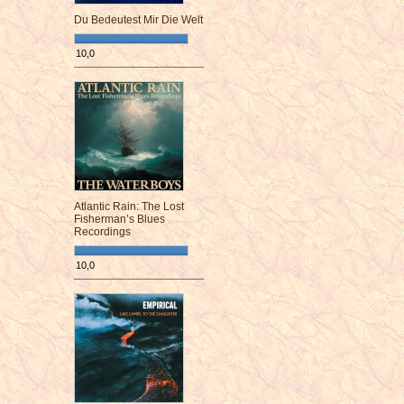
Du Bedeutest Mir Die Welt
10,0
¯¯¯¯¯¯¯¯¯¯¯¯¯¯¯¯¯¯¯¯¯¯¯¯
Atlantic Rain: The Lost
Fisherman’s Blues
Recordings
10,0
¯¯¯¯¯¯¯¯¯¯¯¯¯¯¯¯¯¯¯¯¯¯¯¯