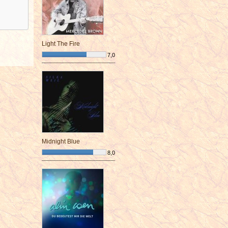
Light The Fire
7,0
¯¯¯¯¯¯¯¯¯¯¯¯¯¯¯¯¯¯¯¯¯¯¯¯
Midnight Blue
8,0
¯¯¯¯¯¯¯¯¯¯¯¯¯¯¯¯¯¯¯¯¯¯¯¯