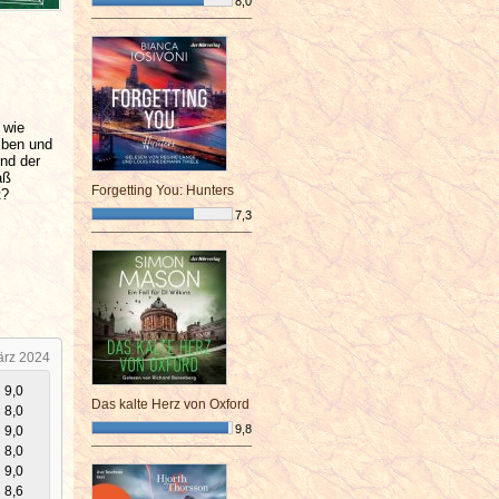
8,0
¯¯¯¯¯¯¯¯¯¯¯¯¯¯¯¯¯¯¯¯¯¯¯¯
 wie
iben und
und der
aß
Forgetting You: Hunters
t?
7,3
¯¯¯¯¯¯¯¯¯¯¯¯¯¯¯¯¯¯¯¯¯¯¯¯
ärz 2024
9,0
Das kalte Herz von Oxford
8,0
9,8
9,0
8,0
¯¯¯¯¯¯¯¯¯¯¯¯¯¯¯¯¯¯¯¯¯¯¯¯
9,0
8,6