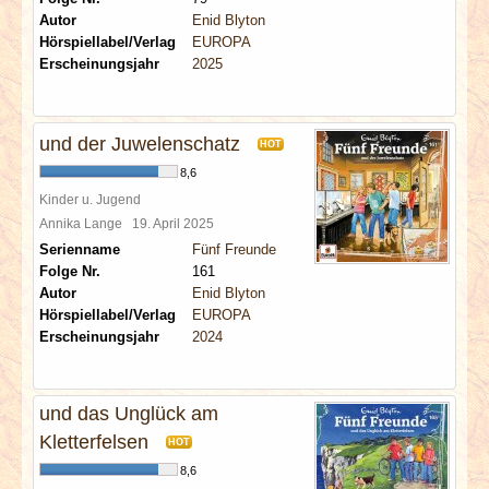
Autor
Enid Blyton
Hörspiellabel/Verlag
EUROPA
Erscheinungsjahr
2025
und der Juwelenschatz
HOT
8,6
Kinder u. Jugend
Annika Lange
19. April 2025
Serienname
Fünf Freunde
Folge Nr.
161
Autor
Enid Blyton
Hörspiellabel/Verlag
EUROPA
Erscheinungsjahr
2024
und das Unglück am
Kletterfelsen
HOT
8,6