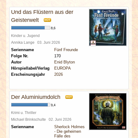
INTERVIEWS
Und das Flüstern aus der
SPECIALS
Geisterwelt
HOT
8,6
REDAKTION
Kinder u. Jugend
Annika Lange
03. Juni 2026
Serienname
Fünf Freunde
LINKS
Folge Nr.
170
Autor
Enid Blyton
ARCHIV
Hörspiellabel/Verlag
EUROPA
Erscheinungsjahr
2026
Der Aluminiumdolch
HOT
9,4
Krimi u. Thriller
Michael Brinkschulte
02. Juni 2026
Serienname
Sherlock Holmes
- Die geheimen
Fälle des